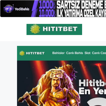
İçeriğe
atla