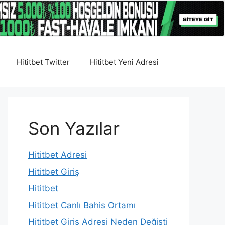
Hititbet Twitter
Hititbet Yeni Adresi
Son Yazılar
Hititbet Adresi
Hititbet Giriş
Hititbet
Hititbet Canlı Bahis Ortamı
Hititbet Giriş Adresi Neden Değişti