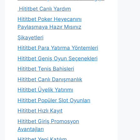
Hititbet Canlı Yardım
Hititbet Poker Heyecanını
Paylaşmaya Hazır Mısınız
Şikayetleri
Hititbet Para Yatırma Yöntemleri
Hititbet Geniş Oyun Seçenekleri
Hititbet Tenis Bahisleri
Hititbet Canlı Danışmanlık
Hititbet Üyelik Yatırımı
Hititbet Popüler Slot Oyunları
Hititbet Hızlı Kayıt
Hititbet Giriş Promosyon
Avantajları
Hititbet Yeni Katılım