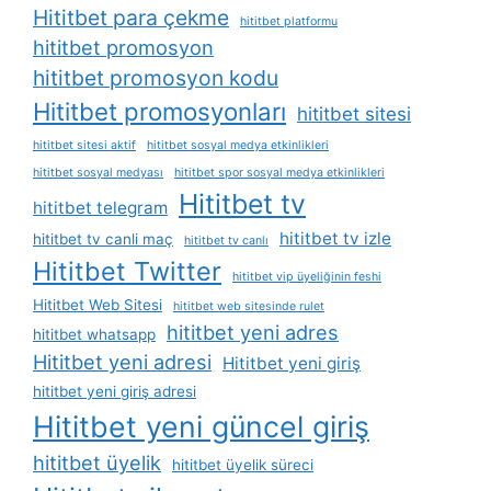
Hititbet para çekme
hititbet platformu
hititbet promosyon
hititbet promosyon kodu
Hititbet promosyonları
hititbet sitesi
hititbet sitesi aktif
hititbet sosyal medya etkinlikleri
hititbet sosyal medyası
hititbet spor sosyal medya etkinlikleri
Hititbet tv
hititbet telegram
hititbet tv izle
hititbet tv canli maç
hititbet tv canlı
Hititbet Twitter
hititbet vip üyeliğinin feshi
Hititbet Web Sitesi
hititbet web sitesinde rulet
hititbet yeni adres
hititbet whatsapp
Hititbet yeni adresi
Hititbet yeni giriş
hititbet yeni giriş adresi
Hititbet yeni güncel giriş
hititbet üyelik
hititbet üyelik süreci