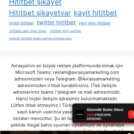
Hititbet şikayet
Hititbet şikayetvar
kayit hititbet
twitter hititbet
mobil hititbet
yeni giris hititbet
hititbet canlı oyun sitesi
hititbet giriş sayfası
şikayet hititbet mobil casino promosyonu
Avrasya'nın en büyük reklam platformunda olmak için
Microsoft Teams:
reklam@avrasyamarketing.com
adresimizden veya Telegram: @Avrasyamarketing
adresimizden irtibat kurabilirsiniz. (Tek iletişim
adreslerimiz teams / telegram ve mail adresimizdir.
Harici hiçbir iletişim adresimiz bulunmamaktadır.
Lütfen itibar etmeyiniz.) Türkiye yasalarına göre 7258
sayılı kanun uyarınca yasa dışı bahis oynamanın
cezaları mevcuttur. Şu an bulunduğunuz site hiç bir
şekilde illegal bahis oyunları oynatmıyor ve oynamaya
aracı olmuyordur.
crosbet
|
betixir
|
4kbahis
|
betlist
|