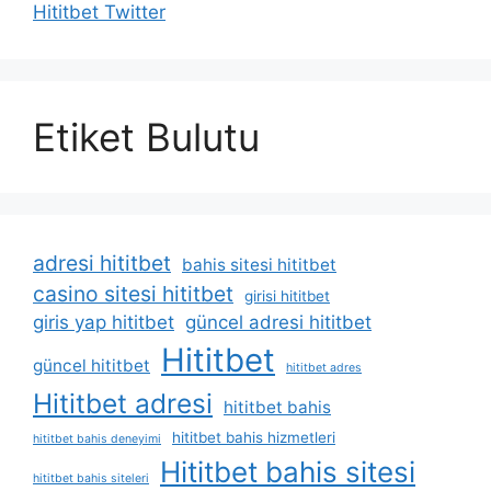
Hititbet Twitter
Etiket Bulutu
adresi hititbet
bahis sitesi hititbet
casino sitesi hititbet
girisi hititbet
giris yap hititbet
güncel adresi hititbet
Hititbet
güncel hititbet
hititbet adres
Hititbet adresi
hititbet bahis
hititbet bahis hizmetleri
hititbet bahis deneyimi
Hititbet bahis sitesi
hititbet bahis siteleri