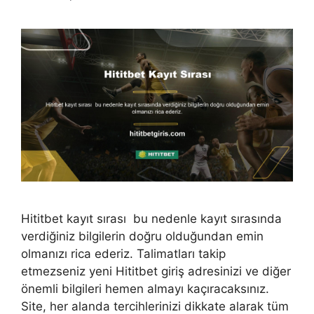
Hititbet kayıt sırası bu nedenle kayıt sırasında
verdiğiniz bilgilerin doğru olduğundan emin
olmanızı rica ederiz. Talimatları takip
etmezseniz yeni Hititbet giriş adresinizi ve diğer
önemli bilgileri hemen almayı kaçıracaksınız.
Site, her alanda tercihlerinizi dikkate alarak tüm