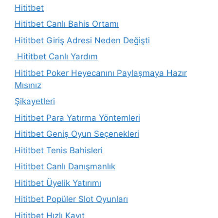
Hititbet
Hititbet Canlı Bahis Ortamı
Hititbet Giriş Adresi Neden Değişti
Hititbet Canlı Yardım
Hititbet Poker Heyecanını Paylaşmaya Hazır
Mısınız
Şikayetleri
Hititbet Para Yatırma Yöntemleri
Hititbet Geniş Oyun Seçenekleri
Hititbet Tenis Bahisleri
Hititbet Canlı Danışmanlık
Hititbet Üyelik Yatırımı
Hititbet Popüler Slot Oyunları
Hititbet Hızlı Kayıt