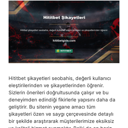
Hititbet şikayetleri seobahis, değerli kullanıcı
eleştirilerinden ve şikayetlerinden öğrenir.
Sizlerin önerileri doğrultusunda çalışır ve bu
deneyimden edindiği fikirlerle yapısını daha da
geliştirir. Bu sitenin yegane amacı tüm
şikayetleri özen ve saygı çerçevesinde detaylı
bir şekilde araştırarak müşterilerimize eksiksiz