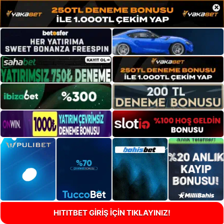
×
HITITBET GİRİŞ İÇİN TIKLAYINIZ!