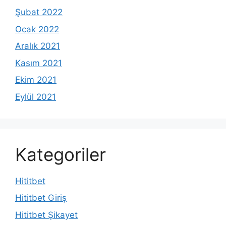
Şubat 2022
Ocak 2022
Aralık 2021
Kasım 2021
Ekim 2021
Eylül 2021
Kategoriler
Hititbet
Hititbet Giriş
Hititbet Şikayet