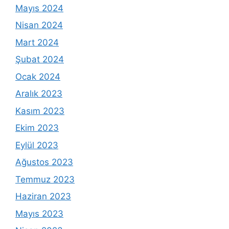
Mayıs 2024
Nisan 2024
Mart 2024
Şubat 2024
Ocak 2024
Aralık 2023
Kasım 2023
Ekim 2023
Eylül 2023
Ağustos 2023
Temmuz 2023
Haziran 2023
Mayıs 2023