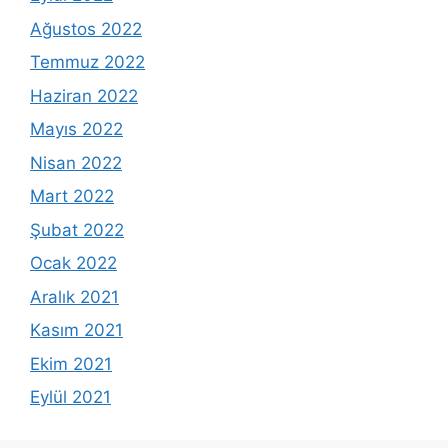
Ağustos 2022
Temmuz 2022
Haziran 2022
Mayıs 2022
Nisan 2022
Mart 2022
Şubat 2022
Ocak 2022
Aralık 2021
Kasım 2021
Ekim 2021
Eylül 2021