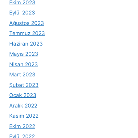
Ekim 2023
Eylül 2023
Ağustos 2023
Temmuz 2023
Haziran 2023
Mayıs 2023
Nisan 2023
Mart 2023
Şubat 2023
Ocak 2023
Aralık 2022
Kasım 2022
Ekim 2022
Eylül 2022