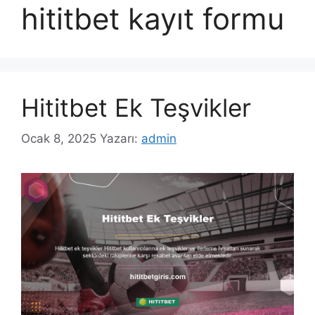
hititbet kayıt formu
Hititbet Ek Teşvikler
Ocak 8, 2025
Yazarı:
admin