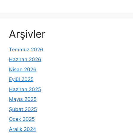
Arşivler
Temmuz 2026
Haziran 2026
Nisan 2026
Eylül 2025
Haziran 2025
Mayıs 2025
Şubat 2025
Ocak 2025
Aralık 2024