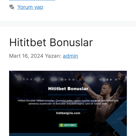
Yorum yap
Hititbet Bonuslar
Mart 16, 2024
Yazarı:
admin