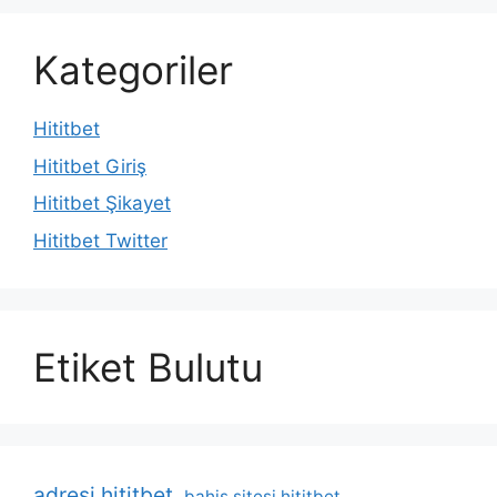
Kategoriler
Hititbet
Hititbet Giriş
Hititbet Şikayet
Hititbet Twitter
Etiket Bulutu
adresi hititbet
bahis sitesi hititbet