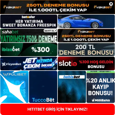
×
HITITBET GİRİŞ İÇİN TIKLAYINIZ!