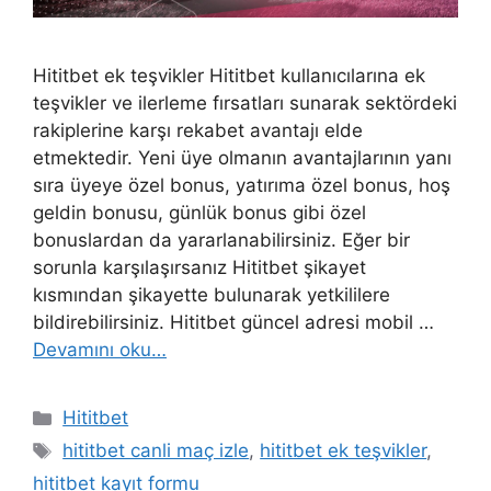
Hititbet ek teşvikler Hititbet kullanıcılarına ek
teşvikler ve ilerleme fırsatları sunarak sektördeki
rakiplerine karşı rekabet avantajı elde
etmektedir. Yeni üye olmanın avantajlarının yanı
sıra üyeye özel bonus, yatırıma özel bonus, hoş
geldin bonusu, günlük bonus gibi özel
bonuslardan da yararlanabilirsiniz. Eğer bir
sorunla karşılaşırsanız Hititbet şikayet
kısmından şikayette bulunarak yetkililere
bildirebilirsiniz. Hititbet güncel adresi mobil …
Devamını oku…
Kategoriler
Hititbet
Etiketler
hititbet canli maç izle
,
hititbet ek teşvikler
,
hititbet kayıt formu