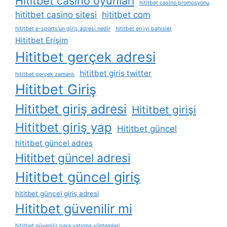
Hititbet casino oyunları
hititbet casino promosyonu
hititbet casino sitesi
hititbet com
hititbet e-sports'un giriş adresi nedir
hititbet en i̇yi bahisler
Hititbet Erişim
Hititbet gerçek adresi
hititbet giris twitter
hititbet gerçek zamanlı
Hititbet Giriş
Hititbet giriş adresi
Hititbet girişi
Hititbet giriş yap
Hititbet güncel
hititbet güncel adres
Hititbet güncel adresi
Hititbet güncel giriş
hititbet güncel giriş adresi
Hititbet güvenilir mi
hititbet güvenilir para yatırma yöntemleri