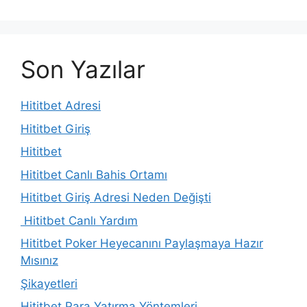
Son Yazılar
Hititbet Adresi
Hititbet Giriş
Hititbet
Hititbet Canlı Bahis Ortamı
Hititbet Giriş Adresi Neden Değişti
Hititbet Canlı Yardım
Hititbet Poker Heyecanını Paylaşmaya Hazır
Mısınız
Şikayetleri
Hititbet Para Yatırma Yöntemleri