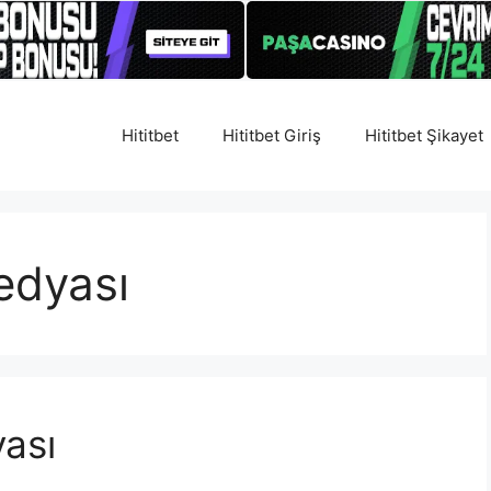
Hititbet
Hititbet Giriş
Hititbet Şikayet
edyası
yası