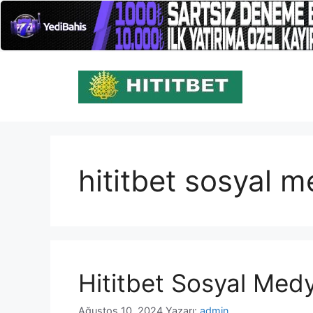
İçeriğe
atla
hititbet sosyal m
Hititbet Sosyal Med
Ağustos 10, 2024
Yazarı:
admin