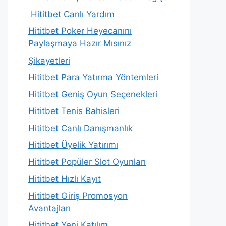
Hititbet Canlı Yardım
Hititbet Poker Heyecanını
Paylaşmaya Hazır Mısınız
Şikayetleri
Hititbet Para Yatırma Yöntemleri
Hititbet Geniş Oyun Seçenekleri
Hititbet Tenis Bahisleri
Hititbet Canlı Danışmanlık
Hititbet Üyelik Yatırımı
Hititbet Popüler Slot Oyunları
Hititbet Hızlı Kayıt
Hititbet Giriş Promosyon
Avantajları
Hititbet Yeni Katılım