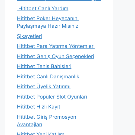
Hititbet Canlı Yardım
Hititbet Poker Heyecanını
Paylaşmaya Hazır Mısınız
Şikayetleri
Hititbet Para Yatırma Yöntemleri
Hititbet Geniş Oyun Seçenekleri
Hititbet Tenis Bahisleri
Hititbet Canlı Danışmanlık
Hititbet Üyelik Yatırımı
Hititbet Popüler Slot Oyunları
Hititbet Hızlı Kayıt
Hititbet Giriş Promosyon
Avantajları
Hititbet Yeni Katılım