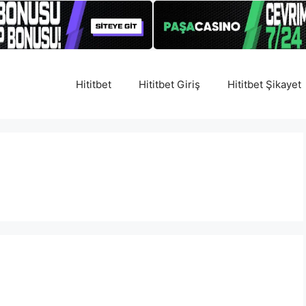
Hititbet
Hititbet Giriş
Hititbet Şikayet