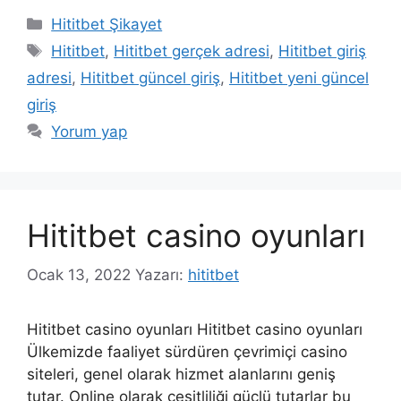
Kategoriler
Hititbet Şikayet
Etiketler
Hititbet
,
Hititbet gerçek adresi
,
Hititbet giriş
adresi
,
Hititbet güncel giriş
,
Hititbet yeni güncel
giriş
Yorum yap
Hititbet casino oyunları
Ocak 13, 2022
Yazarı:
hititbet
Hititbet casino oyunları Hititbet casino oyunları
Ülkemizde faaliyet sürdüren çevrimiçi casino
siteleri, genel olarak hizmet alanlarını geniş
tutar. Online olarak çeşitliliği güçlü tutarlar bu