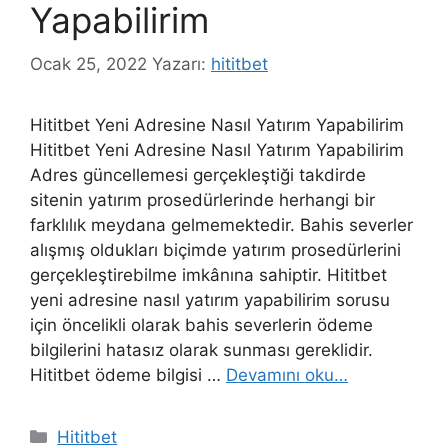
Yapabilirim
Ocak 25, 2022
Yazarı:
hititbet
Hititbet Yeni Adresine Nasıl Yatırım Yapabilirim
Hititbet Yeni Adresine Nasıl Yatırım Yapabilirim
Adres güncellemesi gerçekleştiği takdirde
sitenin yatırım prosedürlerinde herhangi bir
farklılık meydana gelmemektedir. Bahis severler
alışmış oldukları biçimde yatırım prosedürlerini
gerçekleştirebilme imkânına sahiptir. Hititbet
yeni adresine nasıl yatırım yapabilirim sorusu
için öncelikli olarak bahis severlerin ödeme
bilgilerini hatasız olarak sunması gereklidir.
Hititbet ödeme bilgisi …
Devamını oku…
Kategoriler
Hititbet