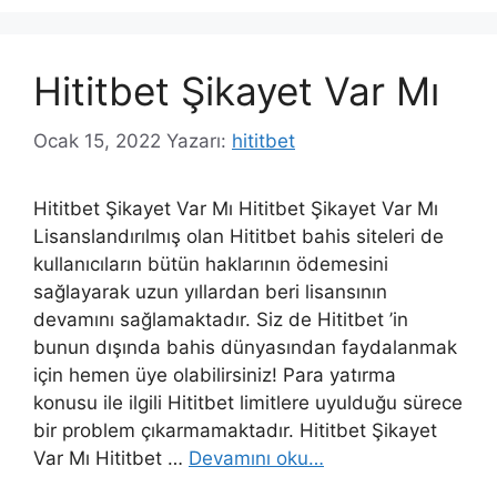
Hititbet Şikayet Var Mı
Ocak 15, 2022
Yazarı:
hititbet
Hititbet Şikayet Var Mı Hititbet Şikayet Var Mı
Lisanslandırılmış olan Hititbet bahis siteleri de
kullanıcıların bütün haklarının ödemesini
sağlayarak uzun yıllardan beri lisansının
devamını sağlamaktadır. Siz de Hititbet ’in
bunun dışında bahis dünyasından faydalanmak
için hemen üye olabilirsiniz! Para yatırma
konusu ile ilgili Hititbet limitlere uyulduğu sürece
bir problem çıkarmamaktadır. Hititbet Şikayet
Var Mı Hititbet …
Devamını oku…