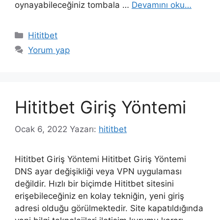
oynayabileceğiniz tombala …
Devamını oku…
Kategoriler
Hititbet
Yorum yap
Hititbet Giriş Yöntemi
Ocak 6, 2022
Yazarı:
hititbet
Hititbet Giriş Yöntemi Hititbet Giriş Yöntemi
DNS ayar değişikliği veya VPN uygulaması
değildir. Hızlı bir biçimde Hititbet sitesini
erişebileceğiniz en kolay tekniğin, yeni giriş
adresi olduğu görülmektedir. Site kapatıldığında