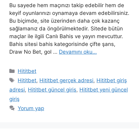
Bu sayede hem maçınızı takip edebilir hem de
keyif oyunlarınızı oynamaya devam edebilirsiniz.
Bu biçimde, site üzerinden daha çok kazanç
sağlamanız da öngörülmektedir. Sitede bütün
maçlar ile ilgili Canlı Bahis ve yayın mevcuttur.
Bahis sitesi bahis kategorisinde çifte şans,
Draw No Bet, gol …
Devamını oku…
Kategoriler
Hititbet
Etiketler
Hititbet
,
Hititbet gerçek adresi
,
Hititbet giriş
adresi
,
Hititbet güncel giriş
,
Hititbet yeni güncel
giriş
Yorum yap