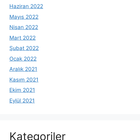
Haziran 2022
Mayıs 2022
Nisan 2022
Mart 2022
Şubat 2022
Ocak 2022
Aralık 2021
Kasım 2021
Ekim 2021
Eylül 2021
Kategoriler