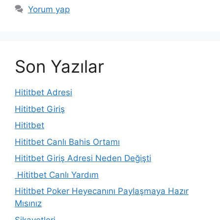
Yorum yap
Son Yazılar
Hititbet Adresi
Hititbet Giriş
Hititbet
Hititbet Canlı Bahis Ortamı
Hititbet Giriş Adresi Neden Değişti
Hititbet Canlı Yardım
Hititbet Poker Heyecanını Paylaşmaya Hazır
Mısınız
Şikayetleri