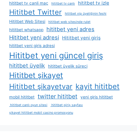
hititbet tv izle
hititbet tv canli maç
hititbet tv canlı
Hititbet Twitter
hititbet vip üyeliğinin feshi
Hititbet Web Sitesi
hititbet web sitesinde rulet
hititbet yeni adres
hititbet whatsapp
Hititbet yeni adresi
Hititbet yeni giriş
hititbet yeni giriş adresi
Hititbet yeni güncel giriş
hititbet üyelik
hititbet üyelik süreci
Hititbet şikayet
Hititbet şikayetvar
kayit hititbet
twitter hititbet
mobil hititbet
yeni giris hititbet
hititbet canlı oyun sitesi
hititbet giriş sayfası
şikayet hititbet mobil casino promosyonu