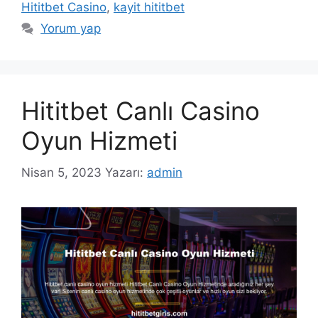
Hititbet Casino
,
kayit hititbet
Yorum yap
Hititbet Canlı Casino
Oyun Hizmeti
Nisan 5, 2023
Yazarı:
admin