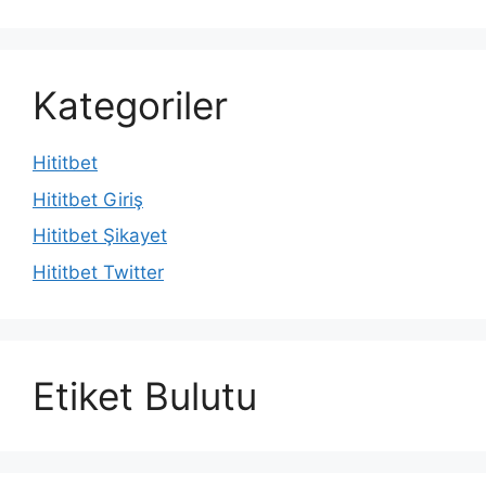
Kategoriler
Hititbet
Hititbet Giriş
Hititbet Şikayet
Hititbet Twitter
Etiket Bulutu