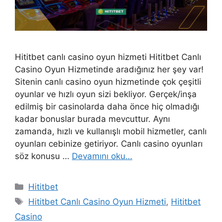
Hititbet canlı casino oyun hizmeti Hititbet Canlı
Casino Oyun Hizmetinde aradığınız her şey var!
Sitenin canlı casino oyun hizmetinde çok çeşitli
oyunlar ve hızlı oyun sizi bekliyor. Gerçek/inşa
edilmiş bir casinolarda daha önce hiç olmadığı
kadar bonuslar burada mevcuttur. Aynı
zamanda, hızlı ve kullanışlı mobil hizmetler, canlı
oyunları cebinize getiriyor. Canlı casino oyunları
söz konusu …
Devamını oku…
Kategoriler
Hititbet
Etiketler
Hititbet Canlı Casino Oyun Hizmeti
,
Hititbet
Casino