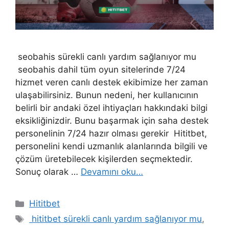
seobahis sürekli canlı yardım sağlanıyor mu
seobahis dahil tüm oyun sitelerinde 7/24
hizmet veren canlı destek ekibimize her zaman
ulaşabilirsiniz. Bunun nedeni, her kullanıcının
belirli bir andaki özel ihtiyaçları hakkındaki bilgi
eksikliğinizdir. Bunu başarmak için saha destek
personelinin 7/24 hazır olması gerekir Hititbet,
personelini kendi uzmanlık alanlarında bilgili ve
çözüm üretebilecek kişilerden seçmektedir.
Sonuç olarak …
Devamını oku…
Kategoriler
Hititbet
Etiketler
hititbet sürekli canlı yardım sağlanıyor mu
,