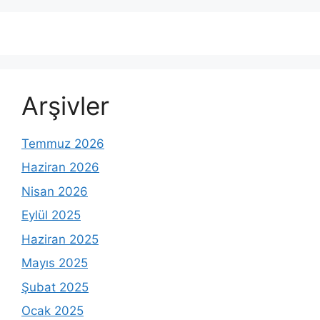
Arşivler
Temmuz 2026
Haziran 2026
Nisan 2026
Eylül 2025
Haziran 2025
Mayıs 2025
Şubat 2025
Ocak 2025