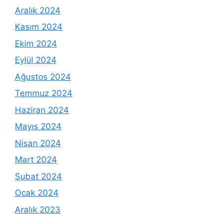
Aralık 2024
Kasım 2024
Ekim 2024
Eylül 2024
Ağustos 2024
Temmuz 2024
Haziran 2024
Mayıs 2024
Nisan 2024
Mart 2024
Şubat 2024
Ocak 2024
Aralık 2023