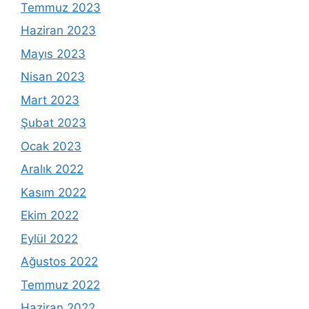
Temmuz 2023
Haziran 2023
Mayıs 2023
Nisan 2023
Mart 2023
Şubat 2023
Ocak 2023
Aralık 2022
Kasım 2022
Ekim 2022
Eylül 2022
Ağustos 2022
Temmuz 2022
Haziran 2022