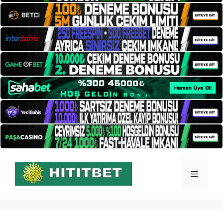
İçeriğe
atla
Menü