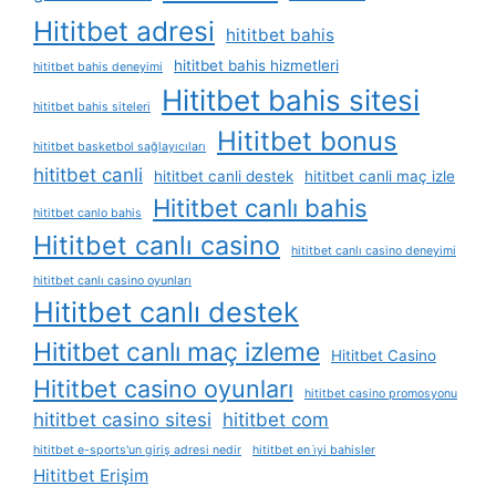
Hititbet adresi
hititbet bahis
hititbet bahis hizmetleri
hititbet bahis deneyimi
Hititbet bahis sitesi
hititbet bahis siteleri
Hititbet bonus
hititbet basketbol sağlayıcıları
hititbet canli
hititbet canli destek
hititbet canli maç izle
Hititbet canlı bahis
hititbet canlo bahis
Hititbet canlı casino
hititbet canlı casino deneyimi
hititbet canlı casino oyunları
Hititbet canlı destek
Hititbet canlı maç izleme
Hititbet Casino
Hititbet casino oyunları
hititbet casino promosyonu
hititbet casino sitesi
hititbet com
hititbet e-sports'un giriş adresi nedir
hititbet en i̇yi bahisler
Hititbet Erişim