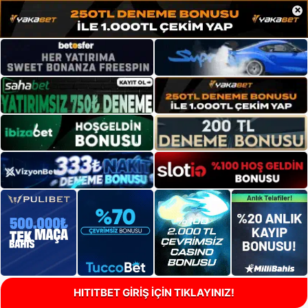
×
HITITBET GİRİŞ İÇİN TIKLAYINIZ!