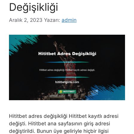
Değişikliği
Aralık 2, 2023
Yazarı:
admin
Hititbet adres değişikliği Hititbet kayıtlı adresi
değişti. Hititbet ana sayfasının giriş adresi
değiştirildi. Bunun üye geliriyle hiçbir ilgisi