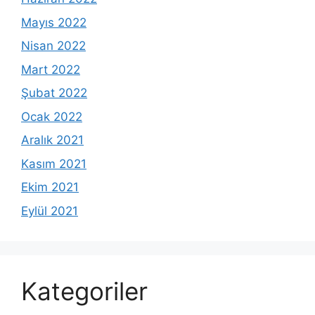
Mayıs 2022
Nisan 2022
Mart 2022
Şubat 2022
Ocak 2022
Aralık 2021
Kasım 2021
Ekim 2021
Eylül 2021
Kategoriler