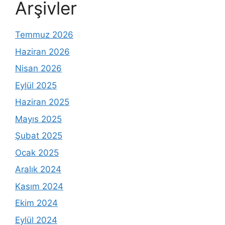
Arşivler
Temmuz 2026
Haziran 2026
Nisan 2026
Eylül 2025
Haziran 2025
Mayıs 2025
Şubat 2025
Ocak 2025
Aralık 2024
Kasım 2024
Ekim 2024
Eylül 2024