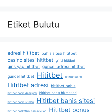
Etiket Bulutu
adresi hititbet
bahis sitesi hititbet
casino sitesi hititbet
girisi hititbet
giris yap hititbet
güncel adresi hititbet
Hititbet
güncel hititbet
hititbet adres
Hititbet adresi
hititbet bahis
hititbet bahis hizmetleri
hititbet bahis deneyimi
Hititbet bahis sitesi
hititbet bahis siteleri
Hititbet bonus
hititbet basketbol sağlayıcıları