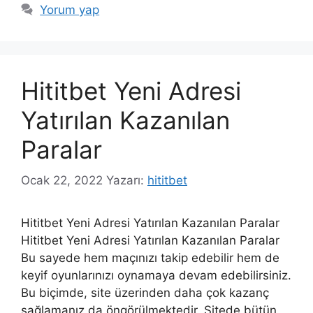
Yorum yap
Hititbet Yeni Adresi
Yatırılan Kazanılan
Paralar
Ocak 22, 2022
Yazarı:
hititbet
Hititbet Yeni Adresi Yatırılan Kazanılan Paralar
Hititbet Yeni Adresi Yatırılan Kazanılan Paralar
Bu sayede hem maçınızı takip edebilir hem de
keyif oyunlarınızı oynamaya devam edebilirsiniz.
Bu biçimde, site üzerinden daha çok kazanç
sağlamanız da öngörülmektedir. Sitede bütün