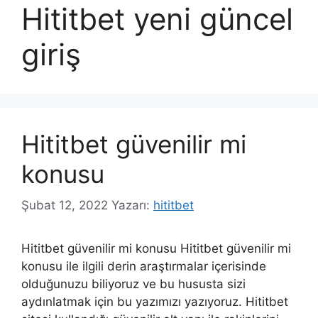
Hititbet yeni güncel
giriş
Hititbet güvenilir mi
konusu
Şubat 12, 2022
Yazarı:
hititbet
Hititbet güvenilir mi konusu Hititbet güvenilir mi
konusu ile ilgili derin araştırmalar içerisinde
olduğunuzu biliyoruz ve bu hususta sizi
aydınlatmak için bu yazımızı yazıyoruz. Hititbet