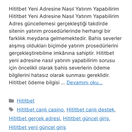
Hititbet Yeni Adresine Nasıl Yatırım Yapabilirim
Hititbet Yeni Adresine Nasıl Yatırım Yapabilirim
Adres güncellemesi gerçekleştiği takdirde
sitenin yatırım prosedürlerinde herhangi bir
farklılık meydana gelmemektedir. Bahis severler
alışmış oldukları biçimde yatırım prosedürlerini
gerçekleştirebilme imkânına sahiptir. Hititbet
yeni adresine nasıl yatırım yapabilirim sorusu
için öncelikli olarak bahis severlerin ödeme
bilgilerini hatasız olarak sunması gereklidir.
Hititbet ödeme bilgisi …
Devamını oku…
Kategoriler
Hititbet
Etiketler
Hititbet canlı casino
,
Hititbet canlı destek
,
Hititbet gerçek adresi
,
Hititbet güncel giriş
,
Hititbet yeni güncel giriş