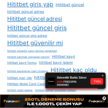
Hititbet giriş yap
Hititbet güncel
hititbet güncel adres
Hititbet güncel adresi
Hititbet güncel giriş
hititbet güncel giriş adresi
Hititbet güvenilir mi
hititbet güvenilir para yatırma yöntemleri
Hititbet kayıt
hititbet katılmak i̇steyenler katılımı
hititbet kayıt işlemi
hititbet kayıt formu
Hititbet kaç oldu
hititbet kazandıran rulet stratejisi
hititbet maç izleme
hititbet maç izle
Hititbet Mobil Canlı Casino
hititbet mobil uygulama
hititbet mobil ödeme
hititbet müşteri hizmetleri rehberi
Hititbet nasıl bir site
×
Hititbet para çekme
hititbet platformu