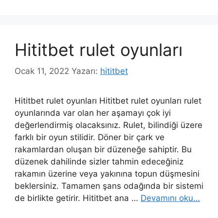
Hititbet rulet oyunları
Ocak 11, 2022
Yazarı:
hititbet
Hititbet rulet oyunları Hititbet rulet oyunları rulet
oyunlarında var olan her aşamayı çok iyi
değerlendirmiş olacaksınız. Rulet, bilindiği üzere
farklı bir oyun stilidir. Döner bir çark ve
rakamlardan oluşan bir düzeneğe sahiptir. Bu
düzenek dahilinde sizler tahmin edeceğiniz
rakamın üzerine veya yakınına topun düşmesini
beklersiniz. Tamamen şans odağında bir sistemi
de birlikte getirir. Hititbet ana …
Devamını oku…