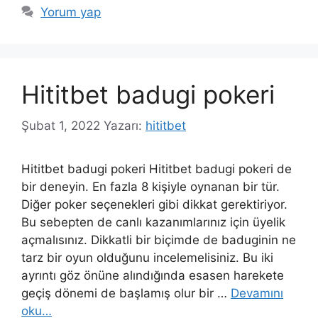
Yorum yap
Hititbet badugi pokeri
Şubat 1, 2022
Yazarı:
hititbet
Hititbet badugi pokeri Hititbet badugi pokeri de
bir deneyin. En fazla 8 kişiyle oynanan bir tür.
Diğer poker seçenekleri gibi dikkat gerektiriyor.
Bu sebepten de canlı kazanımlarınız için üyelik
açmalısınız. Dikkatli bir biçimde de baduginin ne
tarz bir oyun olduğunu incelemelisiniz. Bu iki
ayrıntı göz önüne alındığında esasen harekete
geçiş dönemi de başlamış olur bir …
Devamını
oku…