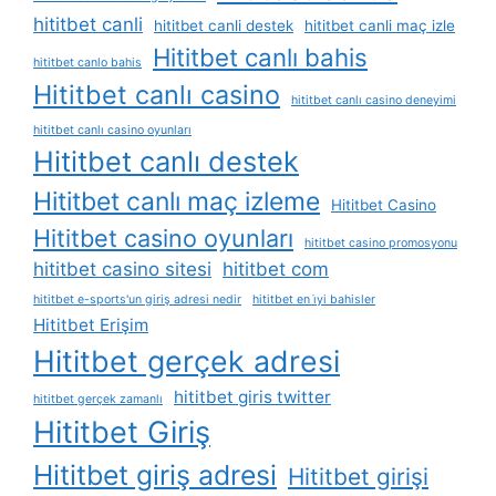
hititbet canli
hititbet canli destek
hititbet canli maç izle
Hititbet canlı bahis
hititbet canlo bahis
Hititbet canlı casino
hititbet canlı casino deneyimi
hititbet canlı casino oyunları
Hititbet canlı destek
Hititbet canlı maç izleme
Hititbet Casino
Hititbet casino oyunları
hititbet casino promosyonu
hititbet casino sitesi
hititbet com
hititbet e-sports'un giriş adresi nedir
hititbet en i̇yi bahisler
Hititbet Erişim
Hititbet gerçek adresi
hititbet giris twitter
hititbet gerçek zamanlı
Hititbet Giriş
Hititbet giriş adresi
Hititbet girişi