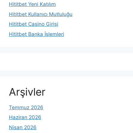
Hititbet Yeni Katılım
Hititbet Kullanıcı Mutluluğu
Hititbet Casino Girişi
Hititbet Banka İşlemleri
Arşivler
Temmuz 2026
Haziran 2026
Nisan 2026