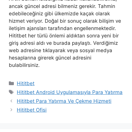
ancak güncel adresi bilmeniz gerekir. Tahmin
edebileceğiniz gibi ülkemizde kaçak olarak
hizmet veriyor. Doğal bir sonuç olarak bilişim ve
iletişim ajansları tarafından engellenmektedir.
Hititbet her türlü önlemi aldıktan sonra yeni bir
giriş adresi aldı ve burada paylaştı. Verdiğimiz
web adresine tıklayarak veya sosyal medya
hesaplarına girerek güncel adresini
bulabilirsiniz.
Kategoriler
Hititbet
Etiketler
Hititbet Android Uygulamasıyla Para Yatırma
Hititbet Para Yatırma Ve Çekme Hizmeti
Hititbet Ofisi