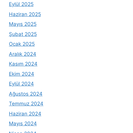
Eylül 2025
Haziran 2025
Mayıs 2025
Şubat 2025
Ocak 2025
Aralık 2024
Kasım 2024
Ekim 2024
Eylül 2024
Ağustos 2024
Temmuz 2024
Haziran 2024
Mayıs 2024