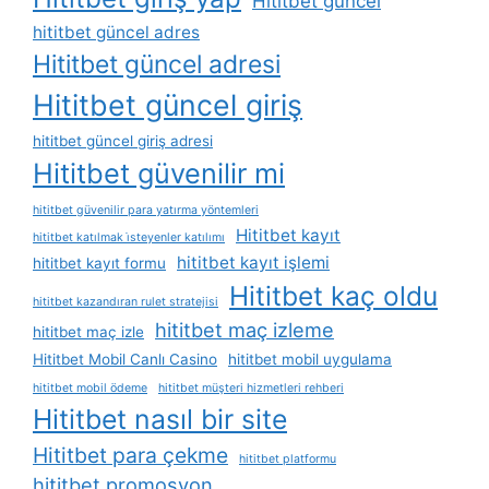
Hititbet güncel
hititbet güncel adres
Hititbet güncel adresi
Hititbet güncel giriş
hititbet güncel giriş adresi
Hititbet güvenilir mi
hititbet güvenilir para yatırma yöntemleri
Hititbet kayıt
hititbet katılmak i̇steyenler katılımı
hititbet kayıt işlemi
hititbet kayıt formu
Hititbet kaç oldu
hititbet kazandıran rulet stratejisi
hititbet maç izleme
hititbet maç izle
Hititbet Mobil Canlı Casino
hititbet mobil uygulama
hititbet mobil ödeme
hititbet müşteri hizmetleri rehberi
Hititbet nasıl bir site
Hititbet para çekme
hititbet platformu
hititbet promosyon