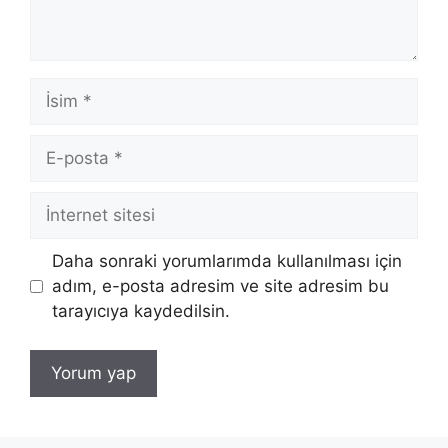
İsim
E-
posta
İnternet
sitesi
Daha sonraki yorumlarımda kullanılması için
adım, e-posta adresim ve site adresim bu
tarayıcıya kaydedilsin.