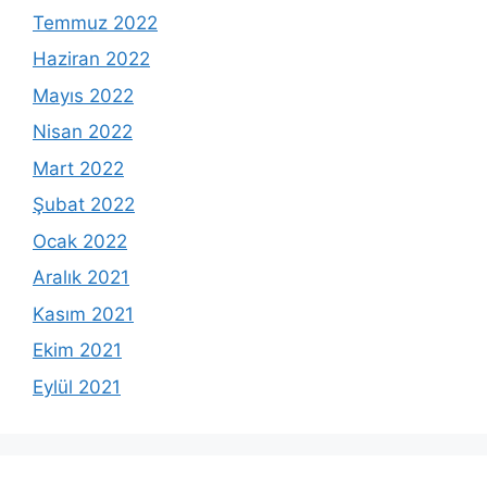
Temmuz 2022
Haziran 2022
Mayıs 2022
Nisan 2022
Mart 2022
Şubat 2022
Ocak 2022
Aralık 2021
Kasım 2021
Ekim 2021
Eylül 2021