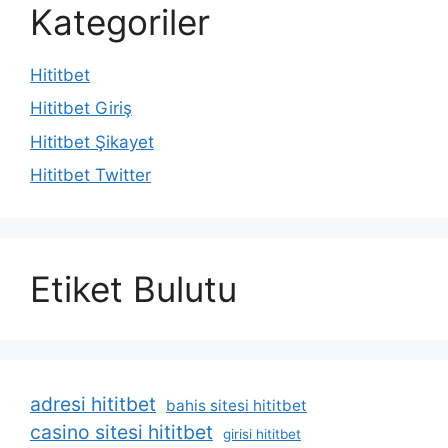
Kategoriler
Hititbet
Hititbet Giriş
Hititbet Şikayet
Hititbet Twitter
Etiket Bulutu
adresi hititbet
bahis sitesi hititbet
casino sitesi hititbet
girisi hititbet