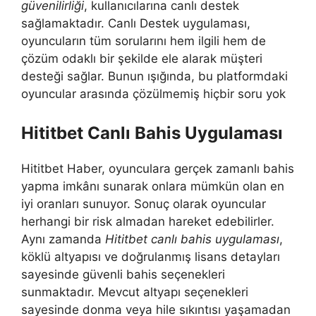
güvenilirliği
, kullanıcılarına canlı destek
sağlamaktadır. Canlı Destek uygulaması,
oyuncuların tüm sorularını hem ilgili hem de
çözüm odaklı bir şekilde ele alarak müşteri
desteği sağlar. Bunun ışığında, bu platformdaki
oyuncular arasında çözülmemiş hiçbir soru yok
Hititbet Canlı Bahis Uygulaması
Hititbet Haber, oyunculara gerçek zamanlı bahis
yapma imkânı sunarak onlara mümkün olan en
iyi oranları sunuyor. Sonuç olarak oyuncular
herhangi bir risk almadan hareket edebilirler.
Aynı zamanda
Hititbet canlı bahis uygulaması
,
köklü altyapısı ve doğrulanmış lisans detayları
sayesinde güvenli bahis seçenekleri
sunmaktadır. Mevcut altyapı seçenekleri
sayesinde donma veya hile sıkıntısı yaşamadan