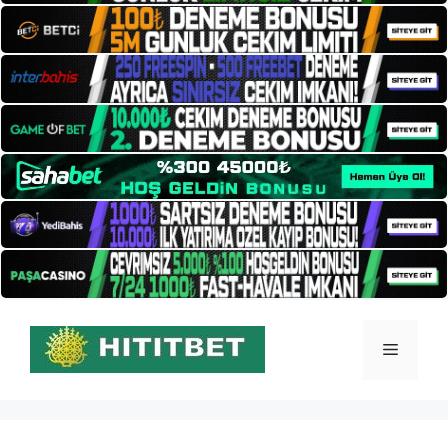
İçeriğe
atla
Menü