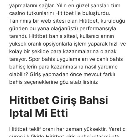
yapmalarını sağlar. Yılın en güzel şansları tüm
casino tutkunlarını Hititbet ile buluşturdu.
Tanınmış bir web sitesi olan Hititbet, kurulduğu
günden bu yana olağanüstü performansıyla
tanındı. Hititbet bahis sitesi, kullanıcılarının
yüksek oranlı opsiyonlarla işlem yaparak hızlı ve
kolay bir şekilde para kazanmalarına olanak
tanıyor. Spor bahis uygulamaları ve canlı bahis
bahisçilerin para kazanmasına nasıl yardımcı
olabilir? Giriş yapmadan önce mevcut farklı
bahis seçeneklerine göz atabilirsiniz
Hititbet Giriş Bahsi
Iptal Mi Etti
Hititbet teklif oranı her zaman yüksektir. Yaratıcı
süreç ilk fikirle
Hititbet giriş bahsi iptal mi etti