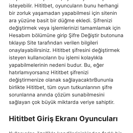
isteyebilir. Hititbet, oyuncuların bunu herhangi
bir zorluk yaşamadan yapabilmesi için sitenin
ara yüzüne basit bir düğme ekledi. Şifrenizi
değiştirmek veya işlemlerinizi tamamlamak için
Hesabım bölümüne girip Şifre Değiştir butonuna
tıklayıp Site tarafından verilen bilgileri
onaylayabilirsiniz. Hititbet şifresini değiştirmek
isteyen kullanıcıların bu işlemi kolaylıkla
yapabilmelerinin nedeni budur. Bu, eğer
hatırlamıyorsanız Hititbet şifrenizi
değiştirmenize olanak sağlayacaktırBununla
birlikte Hititbet, tüm oyun tutkunlarının şifre
sorunlarına anında çözüm sunabilmesini
sağlayan çok büyük miktarda veriye sahiptir.
Hititbet Giriş Ekranı Oyuncuları