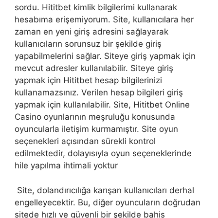
sordu. Hititbet kimlik bilgilerimi kullanarak
hesabıma erişemiyorum. Site, kullanıcılara her
zaman en yeni giriş adresini sağlayarak
kullanıcıların sorunsuz bir şekilde giriş
yapabilmelerini sağlar. Siteye giriş yapmak için
mevcut adresler kullanılabilir. Siteye giriş
yapmak için Hititbet hesap bilgilerinizi
kullanamazsınız. Verilen hesap bilgileri giriş
yapmak için kullanılabilir. Site, Hititbet Online
Casino oyunlarının meşruluğu konusunda
oyuncularla iletişim kurmamıştır. Site oyun
seçenekleri açısından sürekli kontrol
edilmektedir, dolayısıyla oyun seçeneklerinde
hile yapılma ihtimali yoktur
Site, dolandırıcılığa karışan kullanıcıları derhal
engelleyecektir. Bu, diğer oyuncuların doğrudan
sitede hızlı ve güvenli bir şekilde bahis