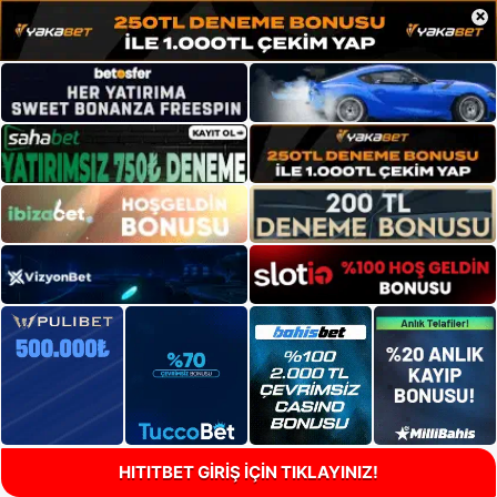
×
HITITBET GİRİŞ İÇİN TIKLAYINIZ!