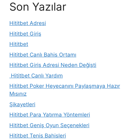
Son Yazılar
Hititbet Adresi
Hititbet Giriş
Hititbet
Hititbet Canlı Bahis Ortamı
Hititbet Giriş Adresi Neden Değişti
Hititbet Canlı Yardım
Hititbet Poker Heyecanını Paylaşmaya Hazır
Mısınız
Şikayetleri
Hititbet Para Yatırma Yöntemleri
Hititbet Geniş Oyun Seçenekleri
Hititbet Tenis Bahisleri