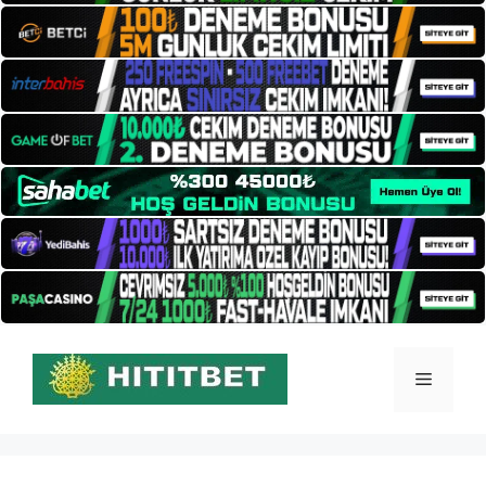
İçeriğe
atla
Menü