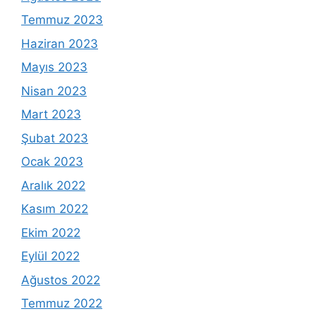
Temmuz 2023
Haziran 2023
Mayıs 2023
Nisan 2023
Mart 2023
Şubat 2023
Ocak 2023
Aralık 2022
Kasım 2022
Ekim 2022
Eylül 2022
Ağustos 2022
Temmuz 2022