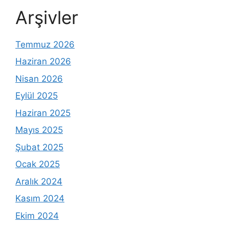
Arşivler
Temmuz 2026
Haziran 2026
Nisan 2026
Eylül 2025
Haziran 2025
Mayıs 2025
Şubat 2025
Ocak 2025
Aralık 2024
Kasım 2024
Ekim 2024