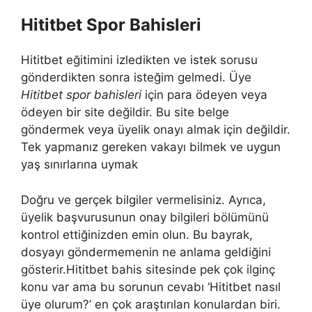
Hititbet Spor Bahisleri
Hititbet eğitimini izledikten ve istek sorusu
gönderdikten sonra isteğim gelmedi. Üye
Hititbet spor bahisleri
için para ödeyen veya
ödeyen bir site değildir. Bu site belge
göndermek veya üyelik onayı almak için değildir.
Tek yapmanız gereken vakayı bilmek ve uygun
yaş sınırlarına uymak
Doğru ve gerçek bilgiler vermelisiniz. Ayrıca,
üyelik başvurusunun onay bilgileri bölümünü
kontrol ettiğinizden emin olun. Bu bayrak,
dosyayı göndermemenin ne anlama geldiğini
gösterir.Hititbet bahis sitesinde pek çok ilginç
konu var ama bu sorunun cevabı ‘Hititbet nasıl
üye olurum?’ en çok araştırılan konulardan biri.