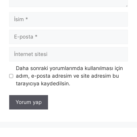
İsim
E-
posta
İnternet
sitesi
Daha sonraki yorumlarımda kullanılması için
adım, e-posta adresim ve site adresim bu
tarayıcıya kaydedilsin.