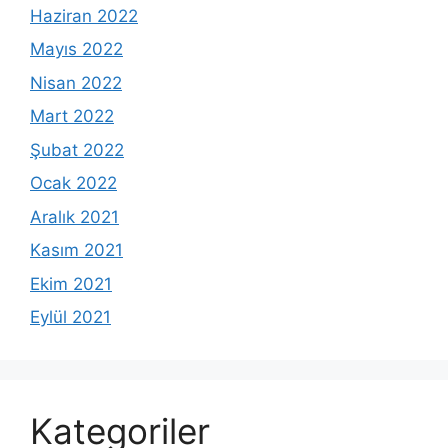
Haziran 2022
Mayıs 2022
Nisan 2022
Mart 2022
Şubat 2022
Ocak 2022
Aralık 2021
Kasım 2021
Ekim 2021
Eylül 2021
Kategoriler