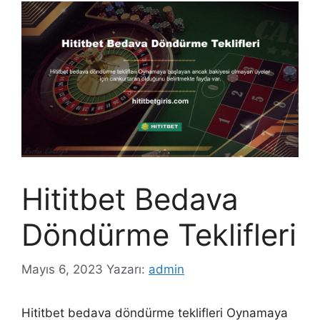
Hititbet Bedava
Döndürme Teklifleri
Mayıs 6, 2023
Yazarı:
admin
Hititbet bedava döndürme teklifleri Oynamaya