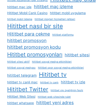
hititbet kazandıran rulet stratejisi
hititbet maç izleme
hititbet maç izle
Hititbet Mobil Canlı Casino
hititbet mobil uygulama
hititbet mobil ödeme
hititbet müşteri hizmetleri rehberi
Hititbet nasıl bir site
Hititbet para çekme
hititbet platformu
hititbet promosyon
hititbet promosyon kodu
Hititbet promosyonları
hititbet sitesi
hititbet sitesi aktif
hititbet sosyal medya etkinlikleri
hititbet sosyal medyası
hititbet spor sosyal medya etkinlikleri
Hititbet tv
hititbet telegram
hititbet tv izle
hititbet tv canli maç
hititbet tv canlı
Hititbet Twitter
hititbet vip üyeliğinin feshi
Hititbet Web Sitesi
hititbet web sitesinde rulet
hititbet yeni adres
hititbet whatsapp