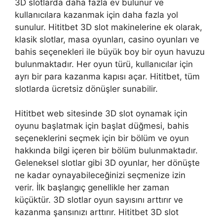
3D slotlarda daha fazla ev bulunur ve
kullanıcılara kazanmak için daha fazla yol
sunulur. Hititbet 3D slot makinelerine ek olarak,
klasik slotlar, masa oyunları, casino oyunları ve
bahis seçenekleri ile büyük boy bir oyun havuzu
bulunmaktadır. Her oyun türü, kullanıcılar için
ayrı bir para kazanma kapısı açar. Hititbet, tüm
slotlarda ücretsiz dönüşler sunabilir.
Hititbet web sitesinde 3D slot oynamak için
oyunu başlatmak için başlat düğmesi, bahis
seçeneklerini seçmek için bir bölüm ve oyun
hakkında bilgi içeren bir bölüm bulunmaktadır.
Geleneksel slotlar gibi 3D oyunlar, her dönüşte
ne kadar oynayabileceğinizi seçmenize izin
verir. İlk başlangıç ​​genellikle her zaman
küçüktür. 3D slotlar oyun sayısını arttırır ve
kazanma şansınızı arttırır. Hititbet 3D slot