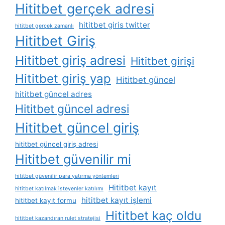
Hititbet gerçek adresi
hititbet giris twitter
hititbet gerçek zamanlı
Hititbet Giriş
Hititbet giriş adresi
Hititbet girişi
Hititbet giriş yap
Hititbet güncel
hititbet güncel adres
Hititbet güncel adresi
Hititbet güncel giriş
hititbet güncel giriş adresi
Hititbet güvenilir mi
hititbet güvenilir para yatırma yöntemleri
Hititbet kayıt
hititbet katılmak i̇steyenler katılımı
hititbet kayıt işlemi
hititbet kayıt formu
Hititbet kaç oldu
hititbet kazandıran rulet stratejisi