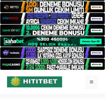
İçeriğe
atla
Menü