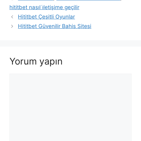
hititbet nasıl i̇letişime geçilir
Hititbet Çeşitli Oyunlar
Hititbet Güvenilir Bahis Sitesi
Yorum yapın
Yorum