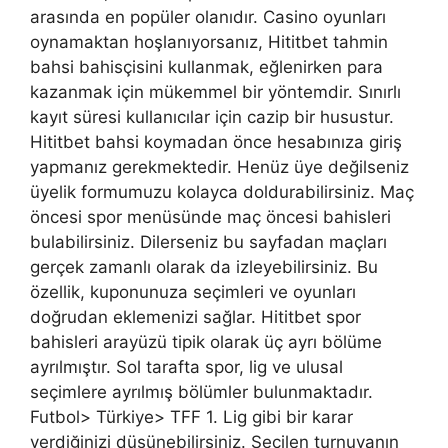
arasında en popüler olanıdır. Casino oyunları
oynamaktan hoşlanıyorsanız, Hititbet tahmin
bahsi bahisçisini kullanmak, eğlenirken para
kazanmak için mükemmel bir yöntemdir. Sınırlı
kayıt süresi kullanıcılar için cazip bir husustur.
Hititbet bahsi koymadan önce hesabınıza giriş
yapmanız gerekmektedir. Henüz üye değilseniz
üyelik formumuzu kolayca doldurabilirsiniz. Maç
öncesi spor menüsünde maç öncesi bahisleri
bulabilirsiniz. Dilerseniz bu sayfadan maçları
gerçek zamanlı olarak da izleyebilirsiniz. Bu
özellik, kuponunuza seçimleri ve oyunları
doğrudan eklemenizi sağlar. Hititbet spor
bahisleri arayüzü tipik olarak üç ayrı bölüme
ayrılmıştır. Sol tarafta spor, lig ve ulusal
seçimlere ayrılmış bölümler bulunmaktadır.
Futbol> Türkiye> TFF 1. Lig gibi bir karar
verdiğinizi düşünebilirsiniz. Seçilen turnuvanın