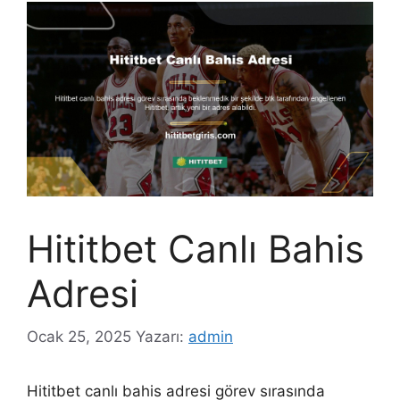
Hititbet Canlı Bahis
Adresi
Ocak 25, 2025
Yazarı:
admin
Hititbet canlı bahis adresi görev sırasında