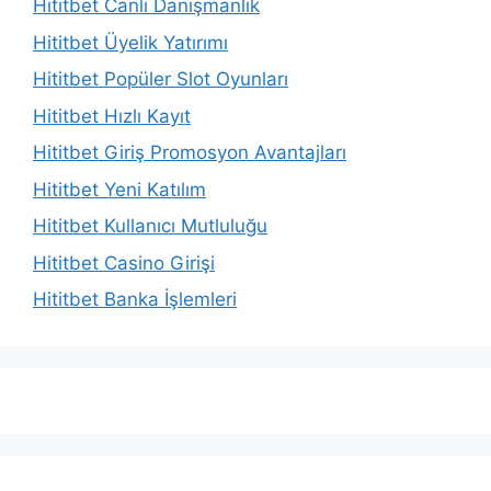
Hititbet Canlı Danışmanlık
Hititbet Üyelik Yatırımı
Hititbet Popüler Slot Oyunları
Hititbet Hızlı Kayıt
Hititbet Giriş Promosyon Avantajları
Hititbet Yeni Katılım
Hititbet Kullanıcı Mutluluğu
Hititbet Casino Girişi
Hititbet Banka İşlemleri