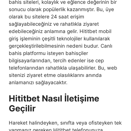
bahis siteleri, kolaylık ve eğlence değerinin bir
sonucu olarak popülerlik kazanmıştır. Bu, üye
olarak bu sitelere 24 saat erişim
sağlayabileceğiniz ve rahatlıkla ziyaret
edebileceğiniz anlamına gelir. Hititbet mobil
giriş işleminin çeşitli teknolojiler kullanılarak
gerçekleştirilebilmesinin nedeni budur. Canlı
bahis platformu isteyen bahisçiler
bilgisayarlarından, tercih edenler ise cep
telefonlarından rahatlıkla ulaşabilirler. Bu, web
sitenizi ziyaret etme olasılıklarını anında
anlamanızı sağlayacaktır.
Hititbet Nasıl İletişime
Geçilir
Hareket halindeyken, sınıfta veya ofisteyken tek
yapmanız gereken Hititbet telefonunuza