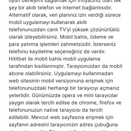
oyun deneyimi sağlamak için ihtiyacınız olan tek
şey bir akıllı telefon ve internet bağlantısıdır.
Alternatif olarak, veri planınız izin verdiği sürece
mobil uygulamayı kullanarak akıllı
telefonunuzdan canlı TV’yi yüksek çözünürlüklü
olarak izleyebilirsiniz. Mobil bahis, ödeme ve
para yatırma işlemleri zahmetsizdir. İsterseniz
telefonu kaydetme seçeneğiniz de vardır.
Hititbet ile mobil bahis mobil uygulama
tarafından kısıtlanmıştır. Tarayıcınızdan da mobil
abone olabilirsiniz. Uygulamayı kullanmadan
web sitesinin mobil versiyonuna erişmek için
telefonunuzdaki herhangi bir tarayıcıyı açmanız
yeterlidir. Günümüzde opera ve mini tarayıcılar
yaygın olarak tercih edilse de chrome, firefox ve
telefonunuzun native tarayıcısı da tercih
edilebilir. Mevcut web sayfasına erişmek için
sayfanın adresini tarayıcınızın adres çubuğuna