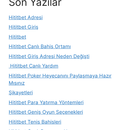
Son Yazılar
Hititbet Adresi
Hititbet Giriş
Hititbet
Hititbet Canlı Bahis Ortamı
Hititbet Giriş Adresi Neden Değişti
Hititbet Canlı Yardım
Hititbet Poker Heyecanını Paylaşmaya Hazır
Mısınız
Şikayetleri
Hititbet Para Yatırma Yöntemleri
Hititbet Geniş Oyun Seçenekleri
Hititbet Tenis Bahisleri