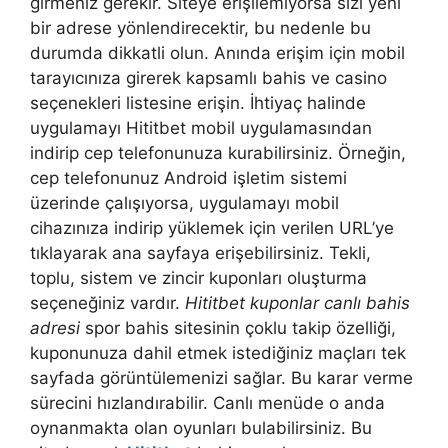
girmeniz gerekir. Siteye erişilemiyorsa sizi yeni
bir adrese yönlendirecektir, bu nedenle bu
durumda dikkatli olun. Anında erişim için mobil
tarayıcınıza girerek kapsamlı bahis ve casino
seçenekleri listesine erişin. İhtiyaç halinde
uygulamayı Hititbet mobil uygulamasından
indirip cep telefonunuza kurabilirsiniz. Örneğin,
cep telefonunuz Android işletim sistemi
üzerinde çalışıyorsa, uygulamayı mobil
cihazınıza indirip yüklemek için verilen URL’ye
tıklayarak ana sayfaya erişebilirsiniz. Tekli,
toplu, sistem ve zincir kuponları oluşturma
seçeneğiniz vardır.
Hititbet kuponlar canlı bahis
adresi
spor bahis sitesinin çoklu takip özelliği,
kuponunuza dahil etmek istediğiniz maçları tek
sayfada görüntülemenizi sağlar. Bu karar verme
sürecini hızlandırabilir. Canlı menüde o anda
oynanmakta olan oyunları bulabilirsiniz. Bu