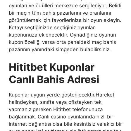
oyunları ve ödülleri merkezde sergileniyor. Belirli
bir maçın tüm bahis pazarlarını ve oranlarını
görüntülemek için favorilerinize bir oyun ekleyin.
Kotayı seçtiğinizde seçtiğiniz oyunlar
kuponunuza eklenecektir. Oynadığınız oyunun
kupon özelliği varsa orta paneldeki maç bahis
pazarının yanındaki simgeden bulabilirsiniz.
Hititbet Kuponlar
Canlı Bahis Adresi
Kuponlar uygun yerde gösterilecektir.Hareket
halindeyken, sınıfta veya ofisteyken tek
yapmanız gereken Hititbet telefonunuza
bağlanmak. Canlı casino oyunlarında hızlı bir
internet bağlantısı olsa bile kesintisiz ve akıcı bir