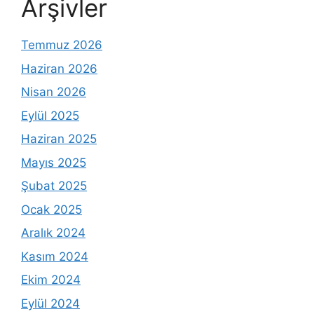
Arşivler
Temmuz 2026
Haziran 2026
Nisan 2026
Eylül 2025
Haziran 2025
Mayıs 2025
Şubat 2025
Ocak 2025
Aralık 2024
Kasım 2024
Ekim 2024
Eylül 2024