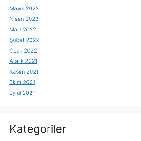
Mayıs 2022
Nisan 2022
Mart 2022
Şubat 2022
Ocak 2022
Aralık 2021
Kasım 2021
Ekim 2021
Eylül 2021
Kategoriler