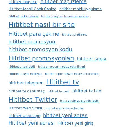
hititbet maç izleme
hititbet maç izle
Hititbet Mobil Canlı Casino
hititbet mobil uygulama
hititbet mobil ödeme
hititbet müşteri hizmetleri rehberi
Hititbet nasıl bir site
Hititbet para çekme
hititbet platformu
hititbet promosyon
hititbet promosyon kodu
Hititbet promosyonları
hititbet sitesi
hititbet sitesi aktif
hititbet sosyal medya etkinlikleri
hititbet sosyal medyası
hititbet spor sosyal medya etkinlikleri
Hititbet tv
hititbet telegram
hititbet tv izle
hititbet tv canli maç
hititbet tv canlı
Hititbet Twitter
hititbet vip üyeliğinin feshi
Hititbet Web Sitesi
hititbet web sitesinde rulet
hititbet yeni adres
hititbet whatsapp
Hititbet yeni adresi
Hititbet yeni giriş