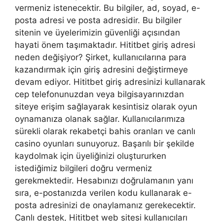
vermeniz istenecektir. Bu bilgiler, ad, soyad, e-
posta adresi ve posta adresidir. Bu bilgiler
sitenin ve üyelerimizin güvenliği açısından
hayati önem taşımaktadır. Hititbet giriş adresi
neden değişiyor? Şirket, kullanıcılarına para
kazandırmak için giriş adresini değiştirmeye
devam ediyor. Hititbet giriş adresinizi kullanarak
cep telefonunuzdan veya bilgisayarınızdan
siteye erişim sağlayarak kesintisiz olarak oyun
oynamanıza olanak sağlar. Kullanıcılarımıza
sürekli olarak rekabetçi bahis oranları ve canlı
casino oyunları sunuyoruz. Başarılı bir şekilde
kaydolmak için üyeliğinizi oluştururken
istediğimiz bilgileri doğru vermeniz
gerekmektedir. Hesabınızı doğrulamanın yanı
sıra, e-postanızda verilen kodu kullanarak e-
posta adresinizi de onaylamanız gerekecektir.
Canlı destek, Hititbet web sitesi kullanıcıları