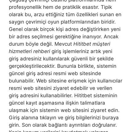
profesyonellik hem de pratiklik esastır. Tipik
olarak bu, arzu ettiğiniz tüm özellikleri sunan en
saygın çevrimiçi oyun platformlarından biridir.
Genel olarak birçok kişi adres değiştirirken yeni
bir adres seçilmesi gerektiğine inanıyor. Ancak
durum böyle değil. Mevcut
Hititbet müşteri
hizmetleri rehberi
giriş işlemleriniz artık yeni
giriş adresiniz kullanılarak güvenli bir şekilde
gerçekleştirilecektir. Bununla birlikte, sistemin
güncel giriş adresi resmi web sitesinde
bulunabilir. Web sitesine erişmek için kullanıcılar
resmi web sitesini ziyaret edebilir ve verilen
giriş adresini kullanabilirler. Hititbet sisteminin
güncel kayıt aşamasına ilişkin talimatlara
ulaşmak için sistemin web sitesini ziyaret edin.
Giriş alanına tıklayın ve giriş bilgilerinizi buraya
girin. Son olarak bağlantı ayrıntıları doğrulanır.