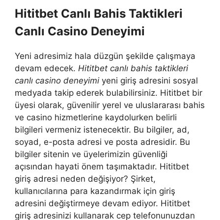
Hititbet Canlı Bahis Taktikleri
Canlı Casino Deneyimi
Yeni adresimiz hala düzgün şekilde çalışmaya
devam edecek.
Hititbet canlı bahis taktikleri
canlı casino deneyimi
yeni giriş adresini sosyal
medyada takip ederek bulabilirsiniz. Hititbet bir
üyesi olarak, güvenilir yerel ve uluslararası bahis
ve casino hizmetlerine kaydolurken belirli
bilgileri vermeniz istenecektir. Bu bilgiler, ad,
soyad, e-posta adresi ve posta adresidir. Bu
bilgiler sitenin ve üyelerimizin güvenliği
açısından hayati önem taşımaktadır. Hititbet
giriş adresi neden değişiyor? Şirket,
kullanıcılarına para kazandırmak için giriş
adresini değiştirmeye devam ediyor. Hititbet
giriş adresinizi kullanarak cep telefonunuzdan