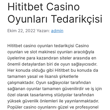
Hititbet Casino
Oyunları Tedarikçisi
Ekim 22, 2022
Yazarı:
admin
Hititbet casino oyunları tedarikçisi Casino
oyunları ve slot makinesi oyunları aracılığıyla
üyelerine para kazandıran siteler arasında en
önemli detaylardan biri de oyun sağlayıcısıdır.
Her konuda olduğu gibi Hititbet bu konuda da
tamamen yasal ve lisanslı şirketlerle
çalışmaktadır. Oyun sağlayıcılar tarafından
sağlanan oyunlar tamamen güvenilirdir ve iş için
özel olarak tasarlanmış stüdyolar tarafından
yüksek güvenlik önlemleri ile yayınlanmaktadır.
Popüler casino oyunlarını güzel ve profesyonel