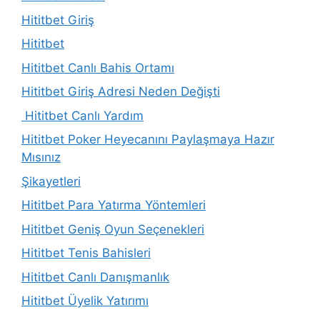
Hititbet Giriş
Hititbet
Hititbet Canlı Bahis Ortamı
Hititbet Giriş Adresi Neden Değişti
Hititbet Canlı Yardım
Hititbet Poker Heyecanını Paylaşmaya Hazır
Mısınız
Şikayetleri
Hititbet Para Yatırma Yöntemleri
Hititbet Geniş Oyun Seçenekleri
Hititbet Tenis Bahisleri
Hititbet Canlı Danışmanlık
Hititbet Üyelik Yatırımı