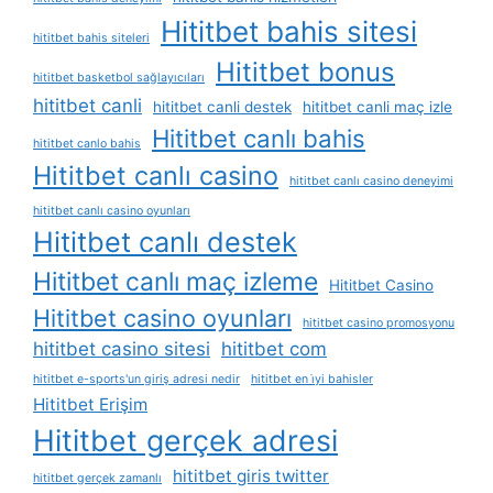
Hititbet bahis sitesi
hititbet bahis siteleri
Hititbet bonus
hititbet basketbol sağlayıcıları
hititbet canli
hititbet canli destek
hititbet canli maç izle
Hititbet canlı bahis
hititbet canlo bahis
Hititbet canlı casino
hititbet canlı casino deneyimi
hititbet canlı casino oyunları
Hititbet canlı destek
Hititbet canlı maç izleme
Hititbet Casino
Hititbet casino oyunları
hititbet casino promosyonu
hititbet casino sitesi
hititbet com
hititbet e-sports'un giriş adresi nedir
hititbet en i̇yi bahisler
Hititbet Erişim
Hititbet gerçek adresi
hititbet giris twitter
hititbet gerçek zamanlı