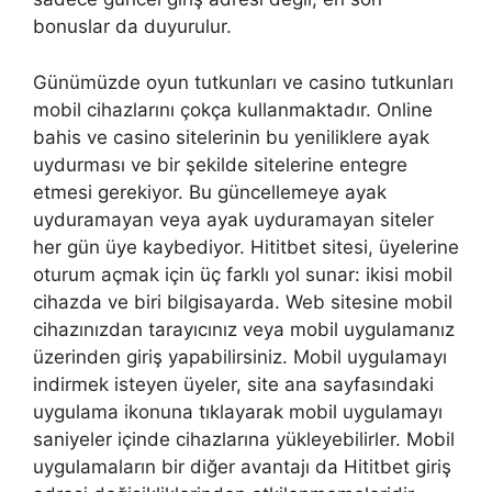
bonuslar da duyurulur.
Günümüzde oyun tutkunları ve casino tutkunları
mobil cihazlarını çokça kullanmaktadır. Online
bahis ve casino sitelerinin bu yeniliklere ayak
uydurması ve bir şekilde sitelerine entegre
etmesi gerekiyor. Bu güncellemeye ayak
uyduramayan veya ayak uyduramayan siteler
her gün üye kaybediyor. Hititbet sitesi, üyelerine
oturum açmak için üç farklı yol sunar: ikisi mobil
cihazda ve biri bilgisayarda. Web sitesine mobil
cihazınızdan tarayıcınız veya mobil uygulamanız
üzerinden giriş yapabilirsiniz. Mobil uygulamayı
indirmek isteyen üyeler, site ana sayfasındaki
uygulama ikonuna tıklayarak mobil uygulamayı
saniyeler içinde cihazlarına yükleyebilirler. Mobil
uygulamaların bir diğer avantajı da Hititbet giriş