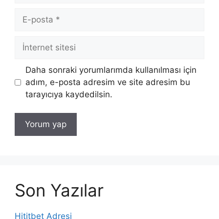
E-
posta
İnternet
sitesi
Daha sonraki yorumlarımda kullanılması için
adım, e-posta adresim ve site adresim bu
tarayıcıya kaydedilsin.
Son Yazılar
Hititbet Adresi