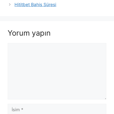
Hititbet Bahis Süresi
Yorum yapın
Yorum
İsim