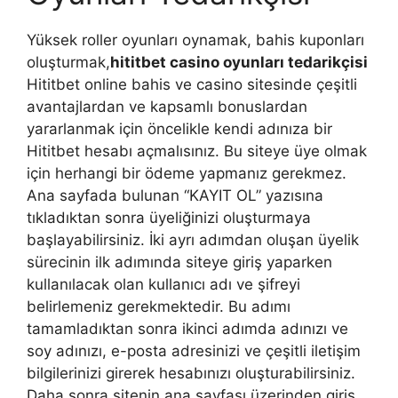
Yüksek roller oyunları oynamak, bahis kuponları
oluşturmak,
hititbet casino oyunları tedarikçisi
Hititbet online bahis ve casino sitesinde çeşitli
avantajlardan ve kapsamlı bonuslardan
yararlanmak için öncelikle kendi adınıza bir
Hititbet hesabı açmalısınız. Bu siteye üye olmak
için herhangi bir ödeme yapmanız gerekmez.
Ana sayfada bulunan “KAYIT OL” yazısına
tıkladıktan sonra üyeliğinizi oluşturmaya
başlayabilirsiniz. İki ayrı adımdan oluşan üyelik
sürecinin ilk adımında siteye giriş yaparken
kullanılacak olan kullanıcı adı ve şifreyi
belirlemeniz gerekmektedir. Bu adımı
tamamladıktan sonra ikinci adımda adınızı ve
soy adınızı, e-posta adresinizi ve çeşitli iletişim
bilgilerinizi girerek hesabınızı oluşturabilirsiniz.
Daha sonra sitenin ana sayfası üzerinden giriş