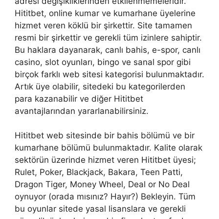
adresi değişikliklerinden etkilenmemeleridir.
Hititbet, online kumar ve kumarhane üyelerine
hizmet veren köklü bir şirkettir. Site tamamen
resmi bir şirkettir ve gerekli tüm izinlere sahiptir.
Bu haklara dayanarak, canlı bahis, e-spor, canlı
casino, slot oyunları, bingo ve sanal spor gibi
birçok farklı web sitesi kategorisi bulunmaktadır.
Artık üye olabilir, sitedeki bu kategorilerden
para kazanabilir ve diğer Hititbet
avantajlarından yararlanabilirsiniz.
Hititbet web sitesinde bir bahis bölümü ve bir
kumarhane bölümü bulunmaktadır. Kalite olarak
sektörün üzerinde hizmet veren Hititbet üyesi;
Rulet, Poker, Blackjack, Bakara, Teen Patti,
Dragon Tiger, Money Wheel, Deal or No Deal
oynuyor (orada mısınız? Hayır?) Bekleyin. Tüm
bu oyunlar sitede yasal lisanslara ve gerekli