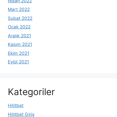
Nisan 2022
Mart 2022
Şubat 2022
Ocak 2022
Aralık 2021
Kasım 2021
Ekim 2021
Eylül 2021
Kategoriler
Hititbet
Hititbet Giriş