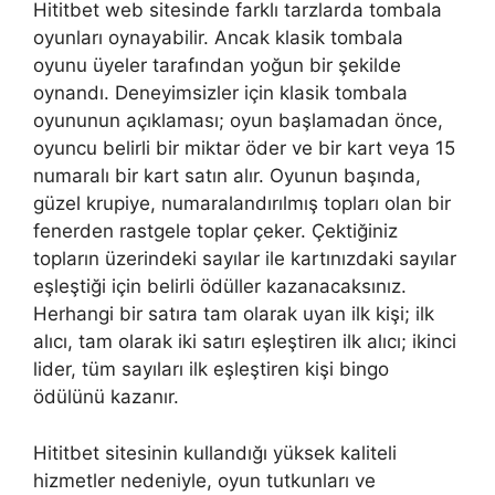
Hititbet web sitesinde farklı tarzlarda tombala
oyunları oynayabilir. Ancak klasik tombala
oyunu üyeler tarafından yoğun bir şekilde
oynandı. Deneyimsizler için klasik tombala
oyununun açıklaması; oyun başlamadan önce,
oyuncu belirli bir miktar öder ve bir kart veya 15
numaralı bir kart satın alır. Oyunun başında,
güzel krupiye, numaralandırılmış topları olan bir
fenerden rastgele toplar çeker. Çektiğiniz
topların üzerindeki sayılar ile kartınızdaki sayılar
eşleştiği için belirli ödüller kazanacaksınız.
Herhangi bir satıra tam olarak uyan ilk kişi; ilk
alıcı, tam olarak iki satırı eşleştiren ilk alıcı; ikinci
lider, tüm sayıları ilk eşleştiren kişi bingo
ödülünü kazanır.
Hititbet sitesinin kullandığı yüksek kaliteli
hizmetler nedeniyle, oyun tutkunları ve