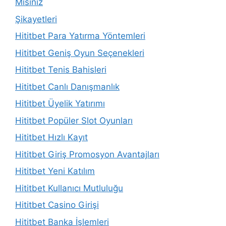
Mısınız
Şikayetleri
Hititbet Para Yatırma Yöntemleri
Hititbet Geniş Oyun Seçenekleri
Hititbet Tenis Bahisleri
Hititbet Canlı Danışmanlık
Hititbet Üyelik Yatırımı
Hititbet Popüler Slot Oyunları
Hititbet Hızlı Kayıt
Hititbet Giriş Promosyon Avantajları
Hititbet Yeni Katılım
Hititbet Kullanıcı Mutluluğu
Hititbet Casino Girişi
Hititbet Banka İşlemleri