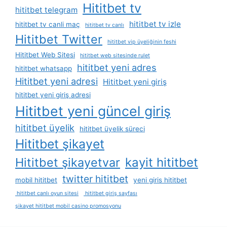
Hititbet tv
hititbet telegram
hititbet tv izle
hititbet tv canli maç
hititbet tv canlı
Hititbet Twitter
hititbet vip üyeliğinin feshi
Hititbet Web Sitesi
hititbet web sitesinde rulet
hititbet yeni adres
hititbet whatsapp
Hititbet yeni adresi
Hititbet yeni giriş
hititbet yeni giriş adresi
Hititbet yeni güncel giriş
hititbet üyelik
hititbet üyelik süreci
Hititbet şikayet
Hititbet şikayetvar
kayit hititbet
twitter hititbet
mobil hititbet
yeni giris hititbet
hititbet canlı oyun sitesi
hititbet giriş sayfası
şikayet hititbet mobil casino promosyonu