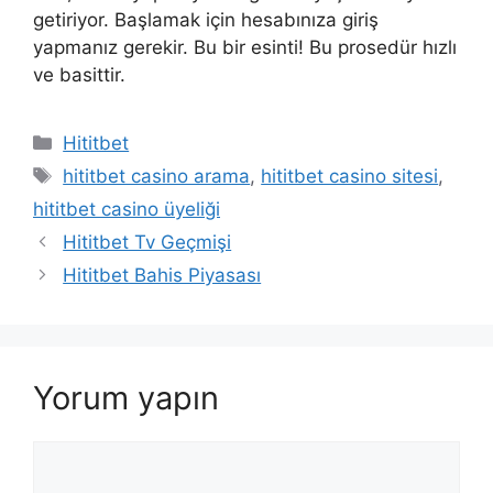
getiriyor. Başlamak için hesabınıza giriş
yapmanız gerekir. Bu bir esinti! Bu prosedür hızlı
ve basittir.
Kategoriler
Hititbet
Etiketler
hititbet casino arama
,
hititbet casino sitesi
,
hititbet casino üyeliği
Hititbet Tv Geçmişi
Hititbet Bahis Piyasası
Yorum yapın
Yorum