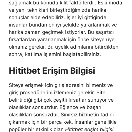
sağlamak bu konuda kilit faktörlerdir. Eski moda
ve yeni teknikleri birleştirdiğimizde harika
sonuçlar elde edebiliriz. İşler iyi gittiğinde,
insanlar bundan en iyi şekilde yararlanmak ve
harika zaman geçirmek istiyorlar. Bu şaşırtıcı
fırsatlardan yararlanmak için önce siteye üye
olmanız gerekir. Bu üyelik adımlarını bitirdikten
sonra, katılma işlemini başlatabilirsiniz.
Hititbet Erişim Bilgisi
Siteye erişmek için giriş adresini bilmeniz ve
giriş prosedürlerini izlemeniz gerekir. Site,
belirtildiği gibi çok çeşitli fırsatlar sunuyor ve
olasılıklar sonsuzdur. Eğlence ve başarı
olasılıkları sonsuzdur. Sınırsız hizmetin tadını
çıkarmak için bir parça kek. İnsanlar genellikle
popüler bir etkinlik olan
Hititbet erişim bilgisi