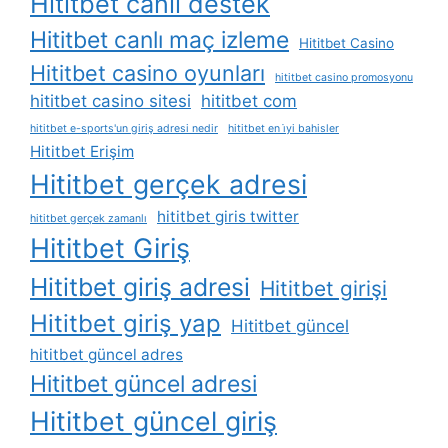
Hititbet canlı destek
Hititbet canlı maç izleme
Hititbet Casino
Hititbet casino oyunları
hititbet casino promosyonu
hititbet casino sitesi
hititbet com
hititbet e-sports'un giriş adresi nedir
hititbet en i̇yi bahisler
Hititbet Erişim
Hititbet gerçek adresi
hititbet giris twitter
hititbet gerçek zamanlı
Hititbet Giriş
Hititbet giriş adresi
Hititbet girişi
Hititbet giriş yap
Hititbet güncel
hititbet güncel adres
Hititbet güncel adresi
Hititbet güncel giriş