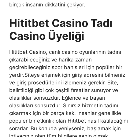
birçok insanın dikkatini çekiyor.
Hititbet Casino Tadı
Casino Üyeliği
Hititbet Casino, canlı casino oyunlarının tadını
çıkarabileceğiniz ve harika zaman
geçirebileceğiniz spor bahisleri için popüler bir
yerdir.Siteye erişmek için giriş adresini bilmeniz
ve giriş prosedürlerini izlemeniz gerekir. Site,
belirtildiği gibi çok çeşitli fırsatlar sunuyor ve
olasılıklar sonsuzdur. Eğlence ve başarı
olasılıkları sonsuzdur. Sınırsız hizmetin tadını
çıkarmak için bir parça kek. İnsanlar genellikle
popüler bir etkinlik olan Hititbet nasıl katılacağını
sorarlar. Bu konuda yeniyseniz, başlamak için
ihtiyacınız olan tüm bilgilere sahip olmak