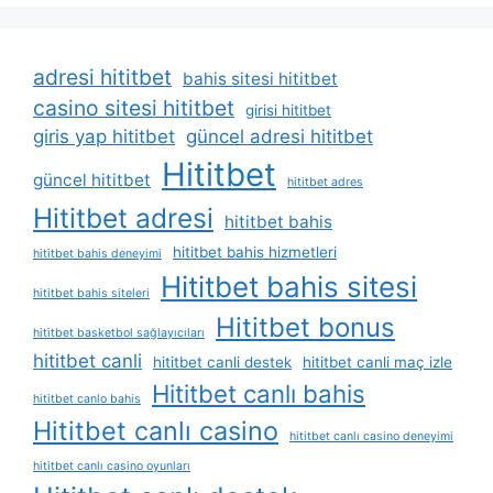
adresi hititbet
bahis sitesi hititbet
casino sitesi hititbet
girisi hititbet
giris yap hititbet
güncel adresi hititbet
Hititbet
güncel hititbet
hititbet adres
Hititbet adresi
hititbet bahis
hititbet bahis hizmetleri
hititbet bahis deneyimi
Hititbet bahis sitesi
hititbet bahis siteleri
Hititbet bonus
hititbet basketbol sağlayıcıları
hititbet canli
hititbet canli destek
hititbet canli maç izle
Hititbet canlı bahis
hititbet canlo bahis
Hititbet canlı casino
hititbet canlı casino deneyimi
hititbet canlı casino oyunları