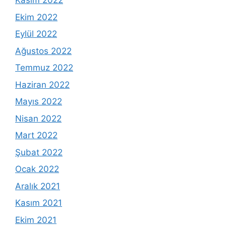
Kasım 2022
Ekim 2022
Eylül 2022
Ağustos 2022
Temmuz 2022
Haziran 2022
Mayıs 2022
Nisan 2022
Mart 2022
Şubat 2022
Ocak 2022
Aralık 2021
Kasım 2021
Ekim 2021