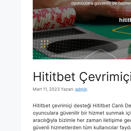
Hititbet Çevrimiç
Mart 11, 2023
Yazarı:
admin
Hititbet çevrimiçi desteği Hititbet Canlı D
oyunculara güvenilir bir hizmet sunmak iç
aracılığıyla bizimle her zaman iletişime geç
güvenli hizmetlerden tüm kullanıcılar fayda