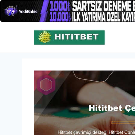
İçeriğe
atla