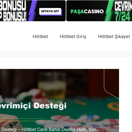
Hititbet
Hititbet Giriş
Hititbet Şikayet