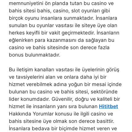
memnuniyetini ön planda tutan bu casino ve
bahis sitesi bahis, casino, slot oyunları gibi
birçok oyunu insanlara sunmaktadır. İnsanlara
sunulan bu oyunlar vasıtası ile siteye üye olan
herkes keyifli bir vakit geçirmektedir. İnsanların
eğlenirken para kazanmasını da sağlayan bu
casino ve bahis sitesinde son derece fazla
bonus bulunmaktadır.
Bu iletişim kanalları vasıtası ile üyelerinin görüş
ve tavsiyelerini alan ve onlara daha iyi bir
hizmet verebilmek adına yoğun bir mesai içinde
bulunan bu casino ve bahis sitesi, sektöründe
lider konumdadır. Güvenilir, doğru ve kaliteli bir
hizmet ile insanların yanı sıra bulunan
Hititbet
Hakkında Yorumlar konusu ile ilgili casino ve
bahis sitesine üye olmak son derece basittir.
İnsanlara bedava bir biçimde hizmet veren ve