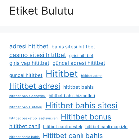
Etiket Bulutu
adresi hititbet
bahis sitesi hititbet
casino sitesi hititbet
girisi hititbet
giris yap hititbet
güncel adresi hititbet
Hititbet
güncel hititbet
hititbet adres
Hititbet adresi
hititbet bahis
hititbet bahis hizmetleri
hititbet bahis deneyimi
Hititbet bahis sitesi
hititbet bahis siteleri
Hititbet bonus
hititbet basketbol sağlayıcıları
hititbet canli
hititbet canli destek
hititbet canli maç izle
Hititbet canlı bahis
hititbet canlo bahis