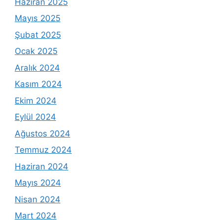
Haziran 2025
Mayıs 2025
Şubat 2025
Ocak 2025
Aralık 2024
Kasım 2024
Ekim 2024
Eylül 2024
Ağustos 2024
Temmuz 2024
Haziran 2024
Mayıs 2024
Nisan 2024
Mart 2024