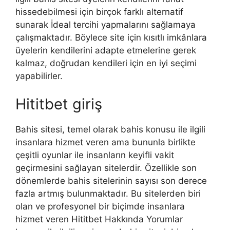
hissedebilmesi için birçok farklı alternatif
sunarak İdeal tercihi yapmalarını sağlamaya
çalışmaktadır. Böylece site için kısıtlı imkânlara
üyelerin kendilerini adapte etmelerine gerek
kalmaz, doğrudan kendileri için en iyi seçimi
yapabilirler.
Hititbet giriş
Bahis sitesi, temel olarak bahis konusu ile ilgili
insanlara hizmet veren ama bununla birlikte
çeşitli oyunlar ile insanların keyifli vakit
geçirmesini sağlayan sitelerdir. Özellikle son
dönemlerde bahis sitelerinin sayısı son derece
fazla artmış bulunmaktadır. Bu sitelerden biri
olan ve profesyonel bir biçimde insanlara
hizmet veren Hititbet Hakkında Yorumlar