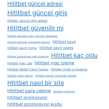
Hititbet güncel adresi
Hititbet güncel giriş
hititbet güncel giriş adresi
Hititbet güvenilir mi
hititbet güvenilir para yatırma yöntemleri
Hititbet kayıt
hititbet katılmak i̇steyenler katılımı
hititbet kayıt işlemi
hititbet kayıt formu
Hititbet kaç oldu
hititbet kazandıran rulet stratejisi
hititbet maç izleme
hititbet maç izle
Hititbet Mobil Canlı Casino
hititbet mobil uygulama
hititbet mobil ödeme
hititbet müşteri hizmetleri rehberi
Hititbet nasıl bir site
Hititbet para çekme
hititbet platformu
hititbet promosyon
hititbet promosyon kodu