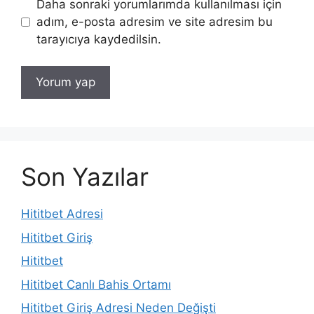
Daha sonraki yorumlarımda kullanılması için
adım, e-posta adresim ve site adresim bu
tarayıcıya kaydedilsin.
Son Yazılar
Hititbet Adresi
Hititbet Giriş
Hititbet
Hititbet Canlı Bahis Ortamı
Hititbet Giriş Adresi Neden Değişti