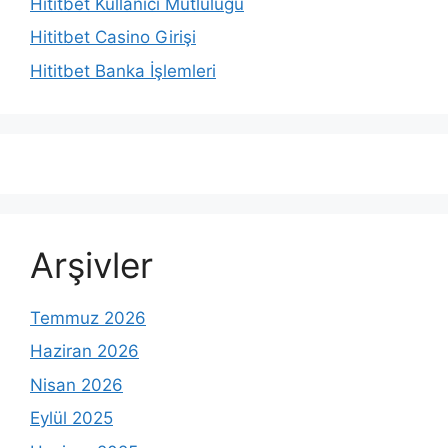
Hititbet Kullanıcı Mutluluğu
Hititbet Casino Girişi
Hititbet Banka İşlemleri
Arşivler
Temmuz 2026
Haziran 2026
Nisan 2026
Eylül 2025