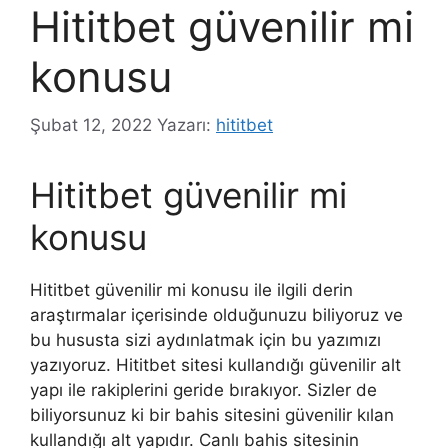
Hititbet güvenilir mi
konusu
Şubat 12, 2022
Yazarı:
hititbet
Hititbet güvenilir mi
konusu
Hititbet güvenilir mi konusu ile ilgili derin
araştırmalar içerisinde olduğunuzu biliyoruz ve
bu hususta sizi aydınlatmak için bu yazımızı
yazıyoruz. Hititbet sitesi kullandığı güvenilir alt
yapı ile rakiplerini geride bırakıyor. Sizler de
biliyorsunuz ki bir bahis sitesini güvenilir kılan
kullandığı alt yapıdır. Canlı bahis sitesinin