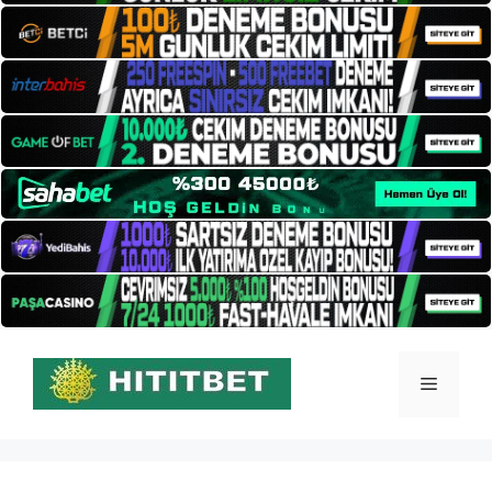
İçeriğe
atla
Menü