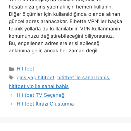
hesabınıza giriş yapmak için hemen kullanın.
Diğer ölçümler için kullanıldığında o anda alınan
güncel adres aranacaktır. Elbette VPN’ ler başka
teknik yollarla da kullanılabilir. VPN kullanmanın
konumunuzu değiştirebileceğini biliyorsunuz.
Bu, engellenen adreslere erişilebileceği
anlamına gelir, ancak her zaman değil.
Kategoriler
Hititbet
Etiketler
giris yap hititbet
,
hititbet i̇le sanal bahis
,
hititbet vip ile sanal bahis
Hititbet TV Seçeneği
Hititbet İtirazı Oluşturma