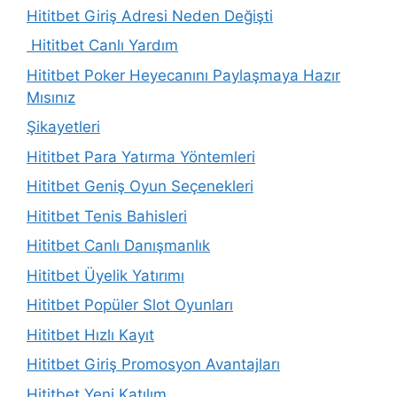
Hititbet Giriş Adresi Neden Değişti
Hititbet Canlı Yardım
Hititbet Poker Heyecanını Paylaşmaya Hazır
Mısınız
Şikayetleri
Hititbet Para Yatırma Yöntemleri
Hititbet Geniş Oyun Seçenekleri
Hititbet Tenis Bahisleri
Hititbet Canlı Danışmanlık
Hititbet Üyelik Yatırımı
Hititbet Popüler Slot Oyunları
Hititbet Hızlı Kayıt
Hititbet Giriş Promosyon Avantajları
Hititbet Yeni Katılım