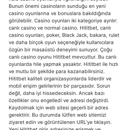
Bunun önemi casinoların sunduğu en yeni
casino oyunlarına ve bonuslara bakıldığında
görülebilir. Casino oyunları iki kategoriye ayrılır:
canlı casino ve normal casino. Hititbet, canlı
casino oyunları, poker, Black Jack, bakara, rulet
ve daha birçok oyun seçeneğiyle kullanıcılara
özgün bir masaüstü deneyimi sunuyor. Çoğu
canlı casino oyunu Hititbet mevcuttur. Bu canlı
oyunlarda hile yapmak yasaktır. Hititbet ile hızlı
ve mutlu bir şekilde para kazanabilirsiniz.
Hititbet kaliteli organizasyonlarda liderdir ve
mobil erişim gelirlerinin bir parçasıdır. Sorun
değil, daha iyi hissedeceksin. Ancak bazı
özellikler onu engelledi ve adresi değiştirdi.
Kaydolmak için web sitesi geçerli bir adres
gerektirir. Bu durumda lütfen web sitemizi
ziyaret edin ve görüntülenen URL’ye tıklayın.
Yeni Hititbet giriş adresinize erişmek ve