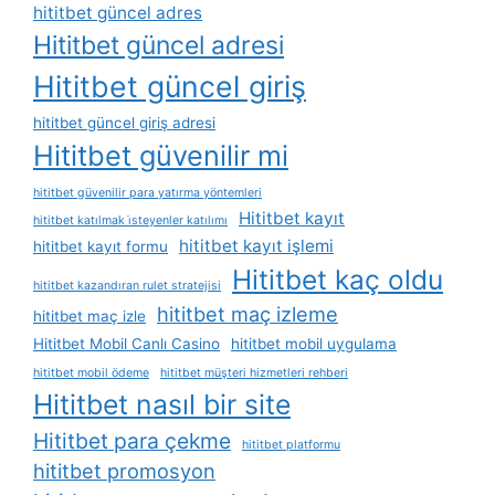
hititbet güncel adres
Hititbet güncel adresi
Hititbet güncel giriş
hititbet güncel giriş adresi
Hititbet güvenilir mi
hititbet güvenilir para yatırma yöntemleri
Hititbet kayıt
hititbet katılmak i̇steyenler katılımı
hititbet kayıt işlemi
hititbet kayıt formu
Hititbet kaç oldu
hititbet kazandıran rulet stratejisi
hititbet maç izleme
hititbet maç izle
Hititbet Mobil Canlı Casino
hititbet mobil uygulama
hititbet mobil ödeme
hititbet müşteri hizmetleri rehberi
Hititbet nasıl bir site
Hititbet para çekme
hititbet platformu
hititbet promosyon