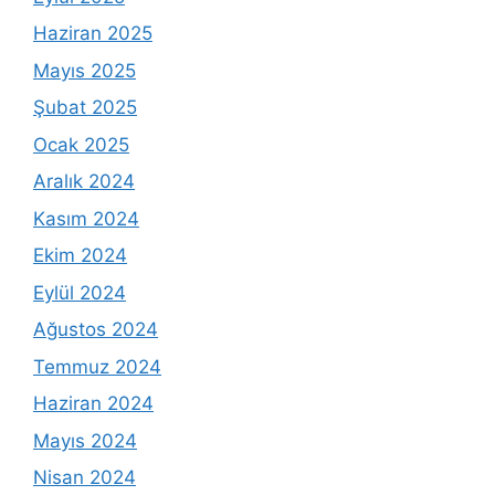
Haziran 2025
Mayıs 2025
Şubat 2025
Ocak 2025
Aralık 2024
Kasım 2024
Ekim 2024
Eylül 2024
Ağustos 2024
Temmuz 2024
Haziran 2024
Mayıs 2024
Nisan 2024