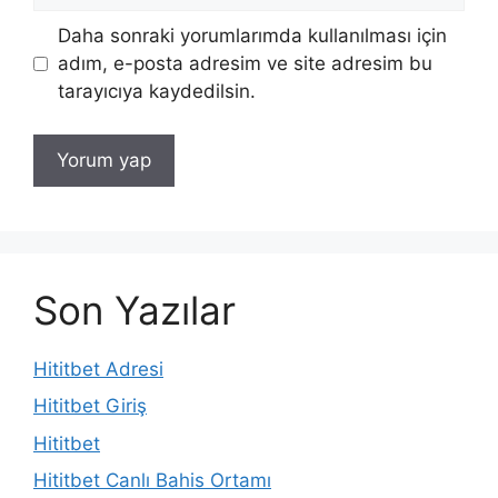
Daha sonraki yorumlarımda kullanılması için
adım, e-posta adresim ve site adresim bu
tarayıcıya kaydedilsin.
Son Yazılar
Hititbet Adresi
Hititbet Giriş
Hititbet
Hititbet Canlı Bahis Ortamı