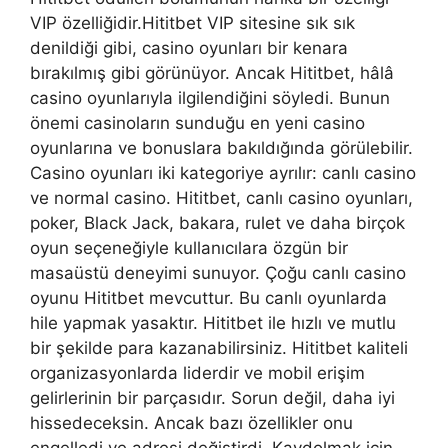
VIP özelliğidir.Hititbet VIP sitesine sık sık
denildiği gibi, casino oyunları bir kenara
bırakılmış gibi görünüyor. Ancak Hititbet, hâlâ
casino oyunlarıyla ilgilendiğini söyledi. Bunun
önemi casinoların sunduğu en yeni casino
oyunlarına ve bonuslara bakıldığında görülebilir.
Casino oyunları iki kategoriye ayrılır: canlı casino
ve normal casino. Hititbet, canlı casino oyunları,
poker, Black Jack, bakara, rulet ve daha birçok
oyun seçeneğiyle kullanıcılara özgün bir
masaüstü deneyimi sunuyor. Çoğu canlı casino
oyunu Hititbet mevcuttur. Bu canlı oyunlarda
hile yapmak yasaktır. Hititbet ile hızlı ve mutlu
bir şekilde para kazanabilirsiniz. Hititbet kaliteli
organizasyonlarda liderdir ve mobil erişim
gelirlerinin bir parçasıdır. Sorun değil, daha iyi
hissedeceksin. Ancak bazı özellikler onu
engelledi ve adresi değiştirdi. Kaydolmak için