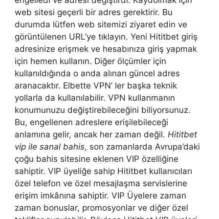
web sitesi geçerli bir adres gerektirir. Bu
durumda lütfen web sitemizi ziyaret edin ve
görüntülenen URL’ye tıklayın. Yeni Hititbet giriş
adresinize erişmek ve hesabınıza giriş yapmak
için hemen kullanın. Diğer ölçümler için
kullanıldığında o anda alınan güncel adres
aranacaktır. Elbette VPN’ ler başka teknik
yollarla da kullanılabilir. VPN kullanmanın
konumunuzu değiştirebileceğini biliyorsunuz.
Bu, engellenen adreslere erişilebileceği
anlamına gelir, ancak her zaman değil.
Hititbet
vip ile sanal bahis
, son zamanlarda Avrupa’daki
çoğu bahis sitesine eklenen VIP özelliğine
sahiptir. VIP üyeliğe sahip Hititbet kullanıcıları
özel telefon ve özel mesajlaşma servislerine
erişim imkânına sahiptir. VIP Üyelere zaman
zaman bonuslar, promosyonlar ve diğer özel