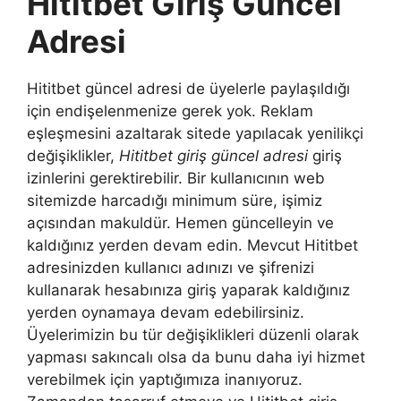
Hititbet Giriş Güncel
Adresi
Hititbet güncel adresi de üyelerle paylaşıldığı
için endişelenmenize gerek yok. Reklam
eşleşmesini azaltarak sitede yapılacak yenilikçi
değişiklikler,
Hititbet giriş güncel adresi
giriş
izinlerini gerektirebilir. Bir kullanıcının web
sitemizde harcadığı minimum süre, işimiz
açısından makuldür. Hemen güncelleyin ve
kaldığınız yerden devam edin. Mevcut Hititbet
adresinizden kullanıcı adınızı ve şifrenizi
kullanarak hesabınıza giriş yaparak kaldığınız
yerden oynamaya devam edebilirsiniz.
Üyelerimizin bu tür değişiklikleri düzenli olarak
yapması sakıncalı olsa da bunu daha iyi hizmet
verebilmek için yaptığımıza inanıyoruz.