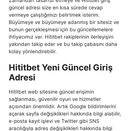
Zamandan tasarruf etmeye ve Hititbet giriş
güncel adresi size en kısa sürede cevap
vermeye çalıştığımızı belirtmek isterim.
Büyümeye ve büyümeye adanmış bir sitesiz ve
bunun gerçekleşmesi için bu güncellemelere
ihtiyacımız var. Hititbet rakiplerinin ilerleyişini
yakından takip eder ve bu takip çabasını daha
kolay yönlendirebilir.
Hititbet Yeni Güncel Giriş
Adresi
Hititbet web sitesine güncel erişimin
sağlanması, güvenilir oyun ve hizmetler
açısından önemlidir. Artık Google bildirimlerini
açarak sayfa değişiklikleri hakkında bilgi alabilir,
e-posta kayıt işlevi ve Twitter gibi SNS
aracılığıyla adres değişiklikleri hakkında bilgi