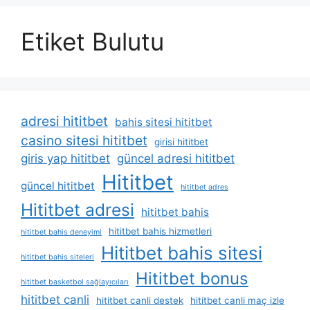
Etiket Bulutu
adresi hititbet
bahis sitesi hititbet
casino sitesi hititbet
girisi hititbet
giris yap hititbet
güncel adresi hititbet
Hititbet
güncel hititbet
hititbet adres
Hititbet adresi
hititbet bahis
hititbet bahis hizmetleri
hititbet bahis deneyimi
Hititbet bahis sitesi
hititbet bahis siteleri
Hititbet bonus
hititbet basketbol sağlayıcıları
hititbet canli
hititbet canli destek
hititbet canli maç izle