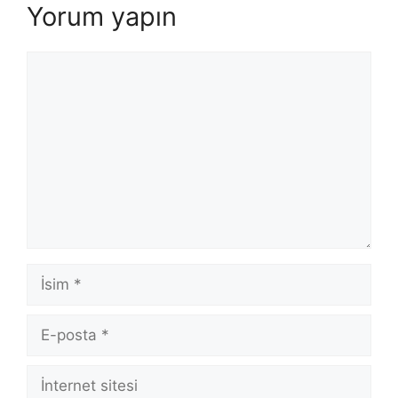
Yorum yapın
Yorum
İsim
E-
posta
İnternet
sitesi