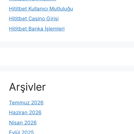
Hititbet Kullanıcı Mutluluğu
Hititbet Casino Girişi
Hititbet Banka İşlemleri
Arşivler
Temmuz 2026
Haziran 2026
Nisan 2026
Eylül 2025