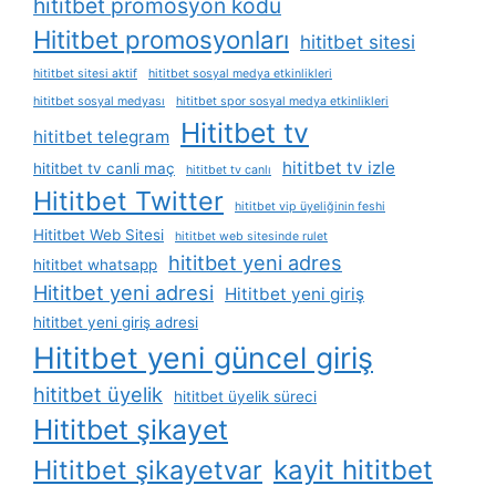
hititbet promosyon kodu
Hititbet promosyonları
hititbet sitesi
hititbet sitesi aktif
hititbet sosyal medya etkinlikleri
hititbet sosyal medyası
hititbet spor sosyal medya etkinlikleri
Hititbet tv
hititbet telegram
hititbet tv izle
hititbet tv canli maç
hititbet tv canlı
Hititbet Twitter
hititbet vip üyeliğinin feshi
Hititbet Web Sitesi
hititbet web sitesinde rulet
hititbet yeni adres
hititbet whatsapp
Hititbet yeni adresi
Hititbet yeni giriş
hititbet yeni giriş adresi
Hititbet yeni güncel giriş
hititbet üyelik
hititbet üyelik süreci
Hititbet şikayet
Hititbet şikayetvar
kayit hititbet