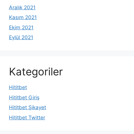
Aralık 2021
Kasım 2021
Ekim 2021
Eylül 2021
Kategoriler
Hititbet
Hititbet Giriş
Hititbet Şikayet
Hititbet Twitter