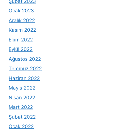
Şubat 2023
Ocak 2023
Aralık 2022
Kasım 2022
Ekim 2022
Eylül 2022
Ağustos 2022
Temmuz 2022
Haziran 2022
Mayıs 2022
Nisan 2022
Mart 2022
Şubat 2022
Ocak 2022