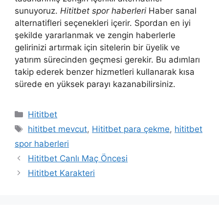
sunuyoruz.
Hititbet spor haberleri
Haber sanal
alternatifleri seçenekleri içerir. Spordan en iyi
şekilde yararlanmak ve zengin haberlerle
gelirinizi artırmak için sitelerin bir üyelik ve
yatırım sürecinden geçmesi gerekir. Bu adımları
takip ederek benzer hizmetleri kullanarak kısa
sürede en yüksek parayı kazanabilirsiniz.
Kategoriler
Hititbet
Etiketler
hititbet mevcut
,
Hititbet para çekme
,
hititbet
spor haberleri
Hititbet Canlı Maç Öncesi
Hititbet Karakteri