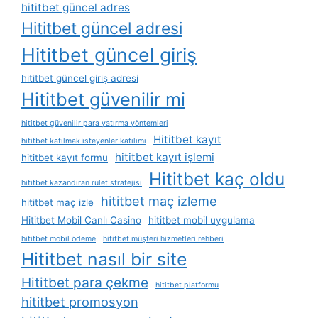
hititbet güncel adres
Hititbet güncel adresi
Hititbet güncel giriş
hititbet güncel giriş adresi
Hititbet güvenilir mi
hititbet güvenilir para yatırma yöntemleri
Hititbet kayıt
hititbet katılmak i̇steyenler katılımı
hititbet kayıt işlemi
hititbet kayıt formu
Hititbet kaç oldu
hititbet kazandıran rulet stratejisi
hititbet maç izleme
hititbet maç izle
Hititbet Mobil Canlı Casino
hititbet mobil uygulama
hititbet mobil ödeme
hititbet müşteri hizmetleri rehberi
Hititbet nasıl bir site
Hititbet para çekme
hititbet platformu
hititbet promosyon