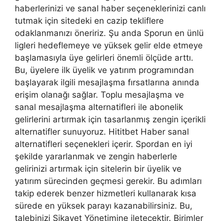
haberlerinizi ve sanal haber seçeneklerinizi canlı
tutmak için sitedeki en cazip tekliflere
odaklanmanızı öneririz. Şu anda Sporun en ünlü
ligleri hedeflemeye ve yüksek gelir elde etmeye
başlamasıyla üye gelirleri önemli ölçüde arttı.
Bu, üyelere ilk üyelik ve yatırım programından
başlayarak ilgili mesajlaşma fırsatlarına anında
erişim olanağı sağlar. Toplu mesajlaşma ve
sanal mesajlaşma alternatifleri ile abonelik
gelirlerini artırmak için tasarlanmış zengin içerikli
alternatifler sunuyoruz. Hititbet Haber sanal
alternatifleri seçenekleri içerir. Spordan en iyi
şekilde yararlanmak ve zengin haberlerle
gelirinizi artırmak için sitelerin bir üyelik ve
yatırım sürecinden geçmesi gerekir. Bu adımları
takip ederek benzer hizmetleri kullanarak kısa
sürede en yüksek parayı kazanabilirsiniz. Bu,
talebinizi Şikayet Yönetimine iletecektir. Birimler