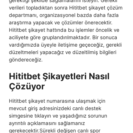
gerektiği şekilde sağlamalarını isteyin. Gerekli
verileri topladıktan sonra Hititbet şikayet çözüm
departmanı, organizasyonel bazda daha fazla
araştırma yapacak ve çözümler önerecektir.
Hititbet şikayet hattında bu işlemler öncelik ve
aciliyete göre gruplandırılmaktadır. Bir sonuca
vardığımızda üyeyle iletişime geçeceğiz, gerekli
düzeltmeleri yapacağız ve düzeltilmiş bilgileri
göndereceğiz.
Hititbet Şikayetleri Nasıl
Çözüyor
Hititbet şikayet numarasına ulaşmak için
mevcut giriş adresinizdeki canlı destek
simgesine tıklayın ve yaşadığınız sorunun
ayrıntılı açıklamasını sağlamanız
gerekecektir.Sürekli değişen canlı spor