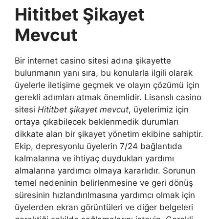
Hititbet Şikayet
Mevcut
Bir internet casino sitesi adına şikayette
bulunmanın yanı sıra, bu konularla ilgili olarak
üyelerle iletişime geçmek ve olayın çözümü için
gerekli adımları atmak önemlidir. Lisanslı casino
sitesi
Hititbet şikayet mevcut
, üyelerimiz için
ortaya çıkabilecek beklenmedik durumları
dikkate alan bir şikayet yönetim ekibine sahiptir.
Ekip, depresyonlu üyelerin 7/24 bağlantıda
kalmalarına ve ihtiyaç duydukları yardımı
almalarına yardımcı olmaya kararlıdır. Sorunun
temel nedeninin belirlenmesine ve geri dönüş
süresinin hızlandırılmasına yardımcı olmak için
üyelerden ekran görüntüleri ve diğer belgeleri