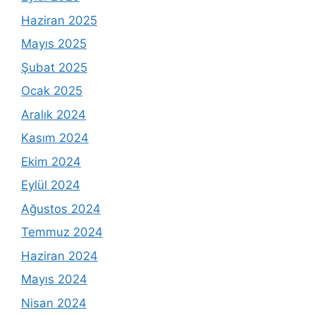
Haziran 2025
Mayıs 2025
Şubat 2025
Ocak 2025
Aralık 2024
Kasım 2024
Ekim 2024
Eylül 2024
Ağustos 2024
Temmuz 2024
Haziran 2024
Mayıs 2024
Nisan 2024