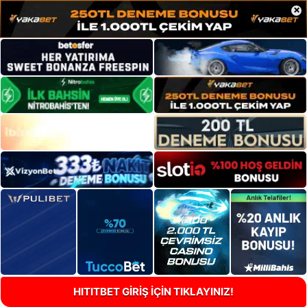
×
HITITBET GİRİŞ İÇİN TIKLAYINIZ!