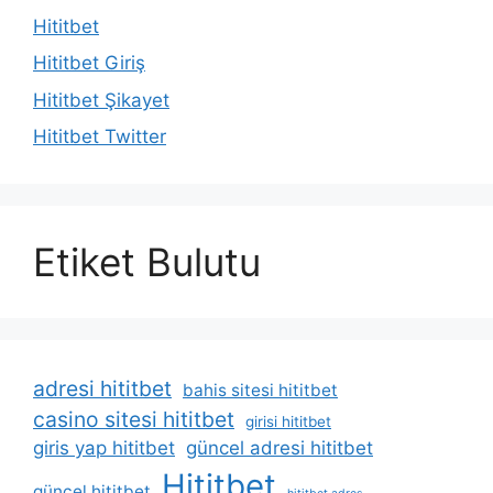
Hititbet
Hititbet Giriş
Hititbet Şikayet
Hititbet Twitter
Etiket Bulutu
adresi hititbet
bahis sitesi hititbet
casino sitesi hititbet
girisi hititbet
giris yap hititbet
güncel adresi hititbet
Hititbet
güncel hititbet