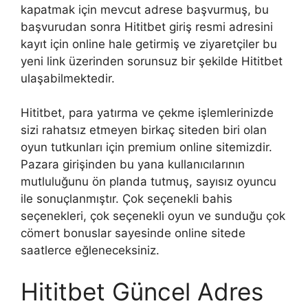
kapatmak için mevcut adrese başvurmuş, bu
başvurudan sonra Hititbet giriş resmi adresini
kayıt için online hale getirmiş ve ziyaretçiler bu
yeni link üzerinden sorunsuz bir şekilde Hititbet
ulaşabilmektedir.
Hititbet, para yatırma ve çekme işlemlerinizde
sizi rahatsız etmeyen birkaç siteden biri olan
oyun tutkunları için premium online sitemizdir.
Pazara girişinden bu yana kullanıcılarının
mutluluğunu ön planda tutmuş, sayısız oyuncu
ile sonuçlanmıştır. Çok seçenekli bahis
seçenekleri, çok seçenekli oyun ve sunduğu çok
cömert bonuslar sayesinde online sitede
saatlerce eğleneceksiniz.
Hititbet Güncel Adres