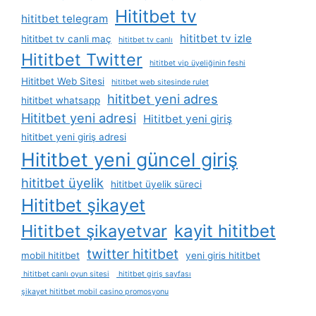
Hititbet tv
hititbet telegram
hititbet tv izle
hititbet tv canli maç
hititbet tv canlı
Hititbet Twitter
hititbet vip üyeliğinin feshi
Hititbet Web Sitesi
hititbet web sitesinde rulet
hititbet yeni adres
hititbet whatsapp
Hititbet yeni adresi
Hititbet yeni giriş
hititbet yeni giriş adresi
Hititbet yeni güncel giriş
hititbet üyelik
hititbet üyelik süreci
Hititbet şikayet
Hititbet şikayetvar
kayit hititbet
twitter hititbet
mobil hititbet
yeni giris hititbet
hititbet canlı oyun sitesi
hititbet giriş sayfası
şikayet hititbet mobil casino promosyonu