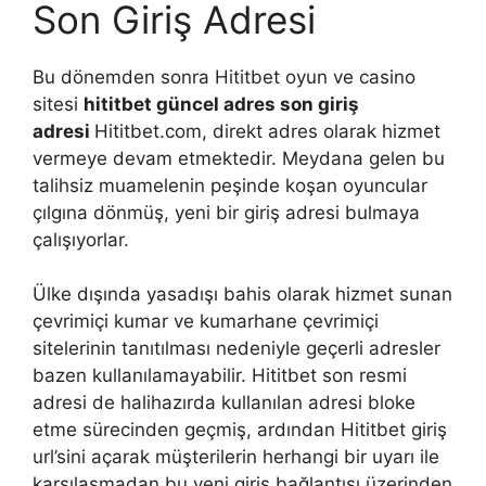
Son Giriş Adresi
Bu dönemden sonra Hititbet oyun ve casino
sitesi
hititbet güncel adres son giriş
adresi
Hititbet.com, direkt adres olarak hizmet
vermeye devam etmektedir. Meydana gelen bu
talihsiz muamelenin peşinde koşan oyuncular
çılgına dönmüş, yeni bir giriş adresi bulmaya
çalışıyorlar.
Ülke dışında yasadışı bahis olarak hizmet sunan
çevrimiçi kumar ve kumarhane çevrimiçi
sitelerinin tanıtılması nedeniyle geçerli adresler
bazen kullanılamayabilir. Hititbet son resmi
adresi de halihazırda kullanılan adresi bloke
etme sürecinden geçmiş, ardından Hititbet giriş
url’sini açarak müşterilerin herhangi bir uyarı ile
karşılaşmadan bu yeni giriş bağlantısı üzerinden