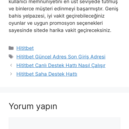
kullanıcı memnuniyetini en üst seviyede tutmuş
ve binlerce müşteri edinmeyi başarmıştır. Geniş
bahis yelpazesi, iyi vakit geçirebileceğiniz
oyunlar ve uygun promosyon seçenekleri
sayesinde sitede harika vakit geçireceksiniz.
Kategoriler
Hititbet
Etiketler
Hititbet Güncel Adres Son Giriş Adresi
Hititbet Canlı Destek Hattı Nasıl Çalışır
Hititbet Saha Destek Hattı
Yorum yapın
Yorum