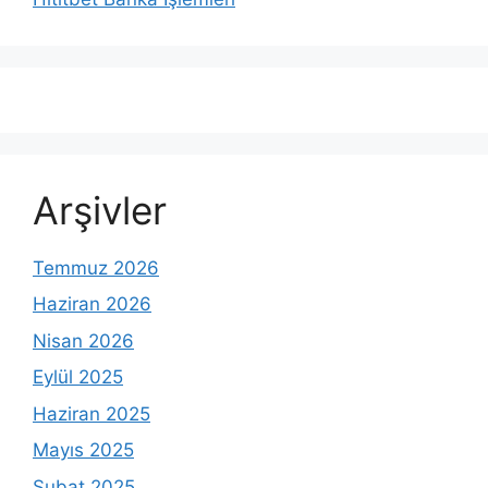
Arşivler
Temmuz 2026
Haziran 2026
Nisan 2026
Eylül 2025
Haziran 2025
Mayıs 2025
Şubat 2025