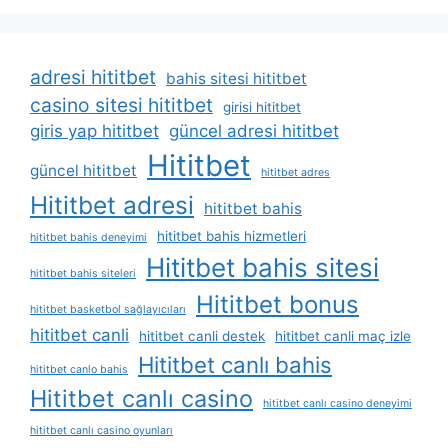
adresi hititbet
bahis sitesi hititbet
casino sitesi hititbet
girisi hititbet
giris yap hititbet
güncel adresi hititbet
Hititbet
güncel hititbet
hititbet adres
Hititbet adresi
hititbet bahis
hititbet bahis hizmetleri
hititbet bahis deneyimi
Hititbet bahis sitesi
hititbet bahis siteleri
Hititbet bonus
hititbet basketbol sağlayıcıları
hititbet canli
hititbet canli destek
hititbet canli maç izle
Hititbet canlı bahis
hititbet canlo bahis
Hititbet canlı casino
hititbet canlı casino deneyimi
hititbet canlı casino oyunları