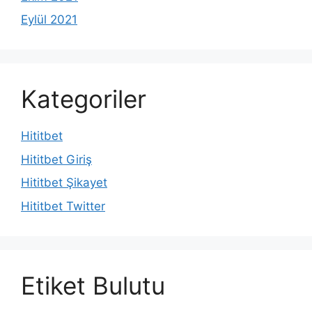
Eylül 2021
Kategoriler
Hititbet
Hititbet Giriş
Hititbet Şikayet
Hititbet Twitter
Etiket Bulutu