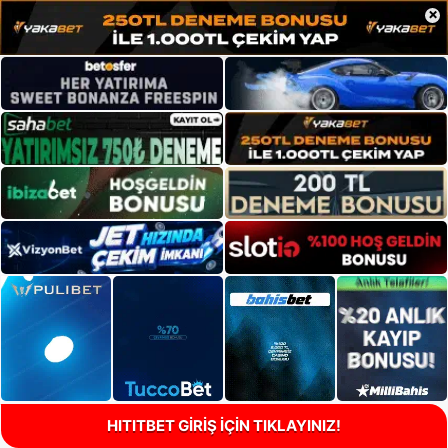
×
HITITBET GİRİŞ İÇİN TIKLAYINIZ!