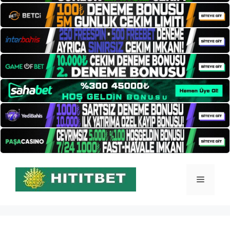
İçeriğe
atla
Menü