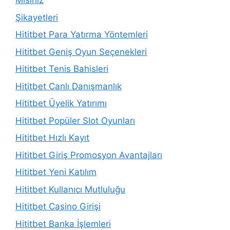
Mısınız
Şikayetleri
Hititbet Para Yatırma Yöntemleri
Hititbet Geniş Oyun Seçenekleri
Hititbet Tenis Bahisleri
Hititbet Canlı Danışmanlık
Hititbet Üyelik Yatırımı
Hititbet Popüler Slot Oyunları
Hititbet Hızlı Kayıt
Hititbet Giriş Promosyon Avantajları
Hititbet Yeni Katılım
Hititbet Kullanıcı Mutluluğu
Hititbet Casino Girişi
Hititbet Banka İşlemleri