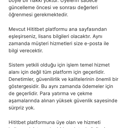
böyle bir hakkı yoktur. Üyelerin sadece
güncelleme öncesi ve sonrası değerleri
öğrenmesi gerekmektedir.
Mevcut Hititbet platformu ana sayfasından
eşleşirseniz, lisans bilgileri olacaktır. Aynı
zamanda müşteri hizmetleri size e-posta ile
bilgi verecektir.
Sistem yetkili olduğu için işlem temel hizmet
alanı için değil tüm platform için geçerlidir.
Denetimler, güvenilirlik ve kalitelerinin önemli bir
göstergesidir. Bu aynı zamanda ödemeler için
de geçerlidir. Para yatırma ve çekme
aşamalarında alınan yüksek güvenlik sayesinde
sürpriz yok.
Hititbet platformuna üye olan ve hizmeti