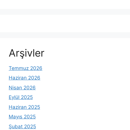
Arşivler
Temmuz 2026
Haziran 2026
Nisan 2026
Eylül 2025
Haziran 2025
Mayıs 2025
Şubat 2025