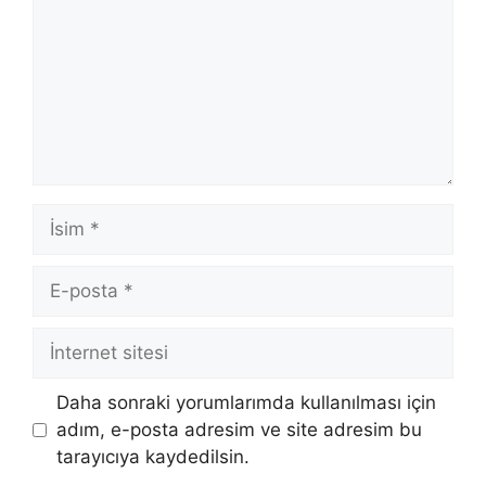
İsim
E-
posta
İnternet
sitesi
Daha sonraki yorumlarımda kullanılması için
adım, e-posta adresim ve site adresim bu
tarayıcıya kaydedilsin.