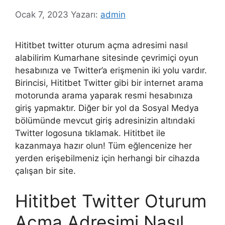
Ocak 7, 2023
Yazarı:
admin
Hititbet twitter oturum açma adresimi nasıl
alabilirim Kumarhane sitesinde çevrimiçi oyun
hesabınıza ve Twitter’a erişmenin iki yolu vardır.
Birincisi, Hititbet Twitter gibi bir internet arama
motorunda arama yaparak resmi hesabınıza
giriş yapmaktır. Diğer bir yol da Sosyal Medya
bölümünde mevcut giriş adresinizin altındaki
Twitter logosuna tıklamak. Hititbet ile
kazanmaya hazır olun! Tüm eğlencenize her
yerden erişebilmeniz için herhangi bir cihazda
çalışan bir site.
Hititbet Twitter Oturum
Açma Adresimi Nasıl