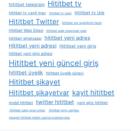
Hititbet tv
hititbet telegram
hititbet tv izle
hititbet tv canli maç
hititbet tv canlı
Hititbet Twitter
hititbet vip üyeliğinin feshi
Hititbet Web Sitesi
hititbet web sitesinde rulet
hititbet yeni adres
hititbet whatsapp
Hititbet yeni adresi
Hititbet yeni giriş
hititbet yeni giriş adresi
Hititbet yeni güncel giriş
hititbet üyelik
hititbet üyelik süreci
Hititbet şikayet
Hititbet şikayetvar
kayit hititbet
twitter hititbet
mobil hititbet
yeni giris hititbet
hititbet canlı oyun sitesi
hititbet giriş sayfası
şikayet hititbet mobil casino promosyonu