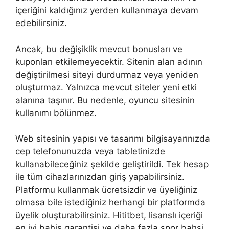
içeriğini kaldığınız yerden kullanmaya devam
edebilirsiniz.
Ancak, bu değişiklik mevcut bonusları ve
kuponları etkilemeyecektir. Sitenin alan adının
değiştirilmesi siteyi durdurmaz veya yeniden
oluşturmaz. Yalnızca mevcut siteler yeni etki
alanına taşınır. Bu nedenle, oyuncu sitesinin
kullanımı bölünmez.
Web sitesinin yapısı ve tasarımı bilgisayarınızda
cep telefonunuzda veya tabletinizde
kullanabileceğiniz şekilde geliştirildi. Tek hesap
ile tüm cihazlarınızdan giriş yapabilirsiniz.
Platformu kullanmak ücretsizdir ve üyeliğiniz
olmasa bile istediğiniz herhangi bir platformda
üyelik oluşturabilirsiniz. Hititbet, lisanslı içeriği
en iyi bahis garantisi ve daha fazla spor bahsi