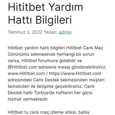
Hititbet Yardım
Hattı Bilgileri
Temmuz 2, 2022
Yazarı:
admin
Hititbet yardım hattı bilgileri Hititbet Canlı Maç
Görünümü sekmesinde herhangi bir sorun
varsa, Hititbet forumuna gidebilir ve
@Hititbet.com adresine mesaj gönderebilirsiniz.
www.Hititbet.com / https://www.Hititbet.com
adresindeki Canlı Destek sekmesinden müşteri
temsilcileri ile iletişime geçebilirsiniz. Canlı
Destek hattı Türkiye’de haftanın her günü
hizmet vermektedir.
Hititbet tv canlı maç izleme sitesi, bahis