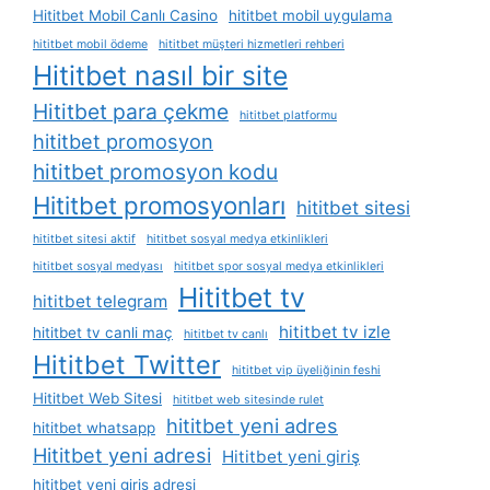
Hititbet Mobil Canlı Casino
hititbet mobil uygulama
hititbet mobil ödeme
hititbet müşteri hizmetleri rehberi
Hititbet nasıl bir site
Hititbet para çekme
hititbet platformu
hititbet promosyon
hititbet promosyon kodu
Hititbet promosyonları
hititbet sitesi
hititbet sitesi aktif
hititbet sosyal medya etkinlikleri
hititbet sosyal medyası
hititbet spor sosyal medya etkinlikleri
Hititbet tv
hititbet telegram
hititbet tv izle
hititbet tv canli maç
hititbet tv canlı
Hititbet Twitter
hititbet vip üyeliğinin feshi
Hititbet Web Sitesi
hititbet web sitesinde rulet
hititbet yeni adres
hititbet whatsapp
Hititbet yeni adresi
Hititbet yeni giriş
hititbet yeni giriş adresi