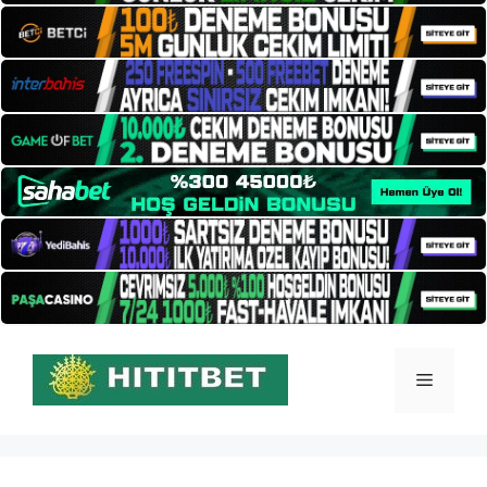
İçeriğe
atla
Menü