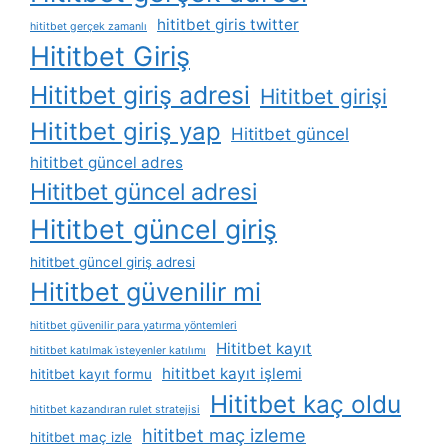
hititbet giris twitter
hititbet gerçek zamanlı
Hititbet Giriş
Hititbet giriş adresi
Hititbet girişi
Hititbet giriş yap
Hititbet güncel
hititbet güncel adres
Hititbet güncel adresi
Hititbet güncel giriş
hititbet güncel giriş adresi
Hititbet güvenilir mi
hititbet güvenilir para yatırma yöntemleri
Hititbet kayıt
hititbet katılmak i̇steyenler katılımı
hititbet kayıt işlemi
hititbet kayıt formu
Hititbet kaç oldu
hititbet kazandıran rulet stratejisi
hititbet maç izleme
hititbet maç izle