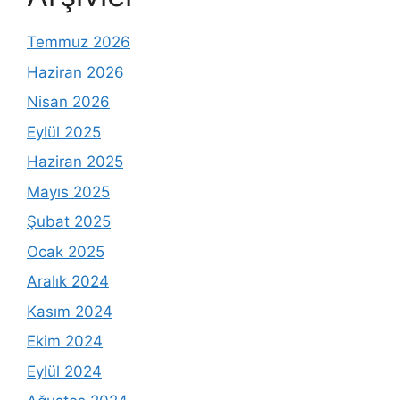
Temmuz 2026
Haziran 2026
Nisan 2026
Eylül 2025
Haziran 2025
Mayıs 2025
Şubat 2025
Ocak 2025
Aralık 2024
Kasım 2024
Ekim 2024
Eylül 2024