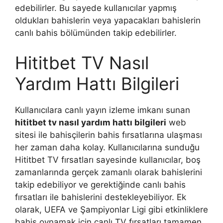
edebilirler. Bu sayede kullanıcılar yapmış
oldukları bahislerin veya yapacakları bahislerin
canlı bahis bölümünden takip edebilirler.
Hititbet TV Nasıl
Yardım Hattı Bilgileri
Kullanıcılara canlı yayın izleme imkanı sunan
hititbet tv nasıl yardım hattı bilgileri
web
sitesi ile bahisçilerin bahis fırsatlarına ulaşması
her zaman daha kolay. Kullanıcılarına sunduğu
Hititbet TV fırsatları sayesinde kullanıcılar, boş
zamanlarında gerçek zamanlı olarak bahislerini
takip edebiliyor ve gerektiğinde canlı bahis
fırsatları ile bahislerini destekleyebiliyor. Ek
olarak, UEFA ve Şampiyonlar Ligi gibi etkinliklere
bahis oynamak için canlı TV fırsatları tamamen