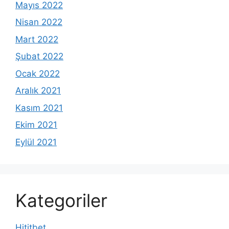
Mayıs 2022
Nisan 2022
Mart 2022
Şubat 2022
Ocak 2022
Aralık 2021
Kasım 2021
Ekim 2021
Eylül 2021
Kategoriler
Hititbet