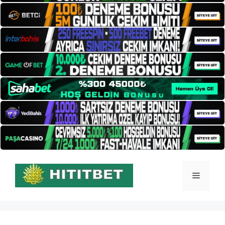
İçeriğe
atla
Menü