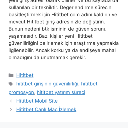
yeni giriş adresi olarak bilinen ve bu sayfada da
kullanılan bir tekniktir. Değerlendirme sürecini
basitleştirmek için Hititbet.com adını kaldırın ve
mevcut Hititbet giriş adresinizle değiştirin.
Bunun nedeni btk isminin de güven sorunu
yaşamasıdır. Bazı kişiler yeni Hititbet
güvenilirliğini belirlemek için araştırma yapmakla
ilgilenebilir. Ancak korku ya da endişeye mahal
olmadığını da unutmamak gerekir.
Kategoriler
Hititbet
Etiketler
hititbet girişinin güvenilirliği
,
hititbet
promosyon
,
hititbet yatırım süreci
Hititbet Mobil Site
Hititbet Canlı Maç İzlemek