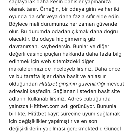
sağlayarak daha kesin bahisler yapmanıza
olanak tanır. Örneğin, bir odaya girin ve her iki
oyunda da sıfır veya daha fazla sıfır elde edin.
Böylece mali durumunuz her zaman güvende
olur. Bu durumda odadan çıkmak daha doğru
olacaktır. Bu odaya hiç girmemiş gibi
davranırsan, kaybedersin. Bunlar ve diğer
değerli casino ipuçları hakkında daha fazla bilgi
edinmek için web sitemizdeki diğer
makalelerimizi de inceleyebilirsiniz. Daha önce
ve bu tarafta işler daha basit ve anlaşılır
olduğundan
Hititbet girişinin güvenilirliği
mevcut
adresini keşfedin. Sağlanan listeden basit site
adlarını kullanabilirsiniz. Adres çubuğunda
yalnızca Hititbet.com adı görünüyor. Bununla
birlikte, Hititbet kayıt sürecine uyum sağlamak
için değişiklikler yapılmıştır ve en son
değişikliklerin yapılması gerekmektedir. Güncel