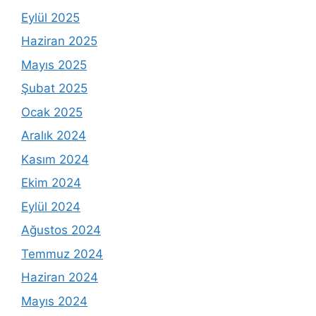
Eylül 2025
Haziran 2025
Mayıs 2025
Şubat 2025
Ocak 2025
Aralık 2024
Kasım 2024
Ekim 2024
Eylül 2024
Ağustos 2024
Temmuz 2024
Haziran 2024
Mayıs 2024