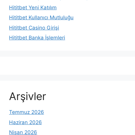
Hititbet Yeni Katılım
Hititbet Kullanıcı Mutluluğu
Hititbet Casino Girişi
Hititbet Banka İşlemleri
Arşivler
Temmuz 2026
Haziran 2026
Nisan 2026