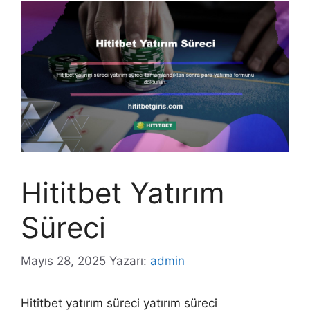
Hititbet Yatırım
Süreci
Mayıs 28, 2025
Yazarı:
admin
Hititbet yatırım süreci yatırım süreci