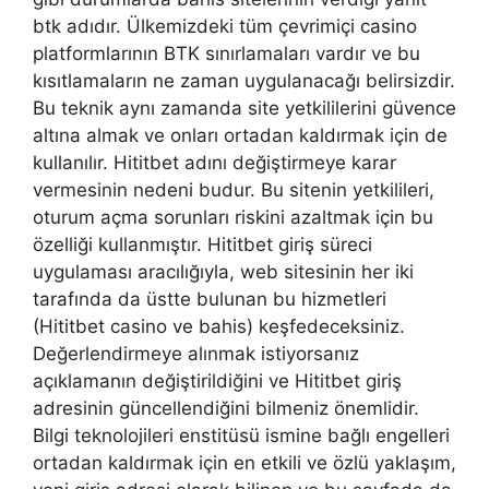
btk adıdır. Ülkemizdeki tüm çevrimiçi casino
platformlarının BTK sınırlamaları vardır ve bu
kısıtlamaların ne zaman uygulanacağı belirsizdir.
Bu teknik aynı zamanda site yetkililerini güvence
altına almak ve onları ortadan kaldırmak için de
kullanılır. Hititbet adını değiştirmeye karar
vermesinin nedeni budur. Bu sitenin yetkilileri,
oturum açma sorunları riskini azaltmak için bu
özelliği kullanmıştır. Hititbet giriş süreci
uygulaması aracılığıyla, web sitesinin her iki
tarafında da üstte bulunan bu hizmetleri
(Hititbet casino ve bahis) keşfedeceksiniz.
Değerlendirmeye alınmak istiyorsanız
açıklamanın değiştirildiğini ve Hititbet giriş
adresinin güncellendiğini bilmeniz önemlidir.
Bilgi teknolojileri enstitüsü ismine bağlı engelleri
ortadan kaldırmak için en etkili ve özlü yaklaşım,