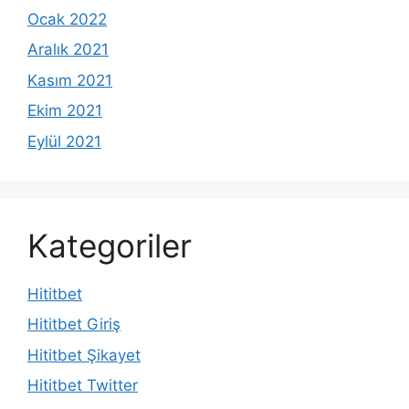
Ocak 2022
Aralık 2021
Kasım 2021
Ekim 2021
Eylül 2021
Kategoriler
Hititbet
Hititbet Giriş
Hititbet Şikayet
Hititbet Twitter