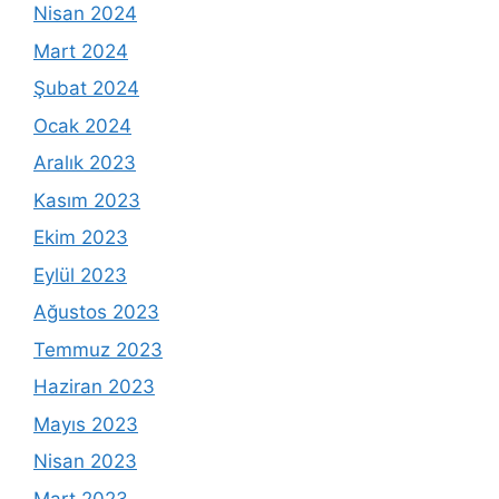
Nisan 2024
Mart 2024
Şubat 2024
Ocak 2024
Aralık 2023
Kasım 2023
Ekim 2023
Eylül 2023
Ağustos 2023
Temmuz 2023
Haziran 2023
Mayıs 2023
Nisan 2023
Mart 2023