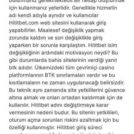
bulunmanız gerekmektedir.Bir hesap oluşturmak
için kullanmanız yeterlidir. Genellikle hizmetin
adı kendi adıyla aynıdır ve kullanıcılar
Hititbet.com web sitesini kullanarak giriş
yapabilirler. Maalesef değişiklik yapmak
zorunda kaldım ve son değişiklikle giriş
yaparken bir sorunla karşılaştım. Hititbet isim
değişikliğinin ardındaki motivasyon neydi? Bu
gibi durumlarda bahis sitelerinin verdiği yanıt
btk adıdır. Ülkemizdeki tüm çevrimiçi casino
platformlarının BTK sınırlamaları vardır ve bu
kısıtlamaların ne zaman uygulanacağı belirsizdir.
Bu teknik aynı zamanda site yetkililerini güvence
altına almak ve onları ortadan kaldırmak için de
kullanılır. Hititbet adını değiştirmeye karar
vermesinin nedeni budur. Bu sitenin yetkilileri,
oturum açma sorunları riskini azaltmak için bu
özelliği kullanmıştır. Hititbet giriş süreci