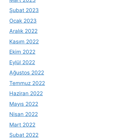
Şubat 2023
Ocak 2023
Aralık 2022
Kasım 2022
Ekim 2022
Eylül 2022
Ağustos 2022
Temmuz 2022
Haziran 2022
Mayıs 2022
Nisan 2022
Mart 2022
Şubat 2022