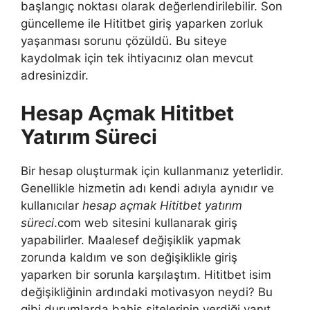
başlangıç ​​noktası olarak değerlendirilebilir. Son
güncelleme ile Hititbet giriş yaparken zorluk
yaşanması sorunu çözüldü. Bu siteye
kaydolmak için tek ihtiyacınız olan mevcut
adresinizdir.
Hesap Açmak Hititbet
Yatırım Süreci
Bir hesap oluşturmak için kullanmanız yeterlidir.
Genellikle hizmetin adı kendi adıyla aynıdır ve
kullanıcılar
hesap açmak Hititbet yatırım
süreci
.com web sitesini kullanarak giriş
yapabilirler. Maalesef değişiklik yapmak
zorunda kaldım ve son değişiklikle giriş
yaparken bir sorunla karşılaştım. Hititbet isim
değişikliğinin ardındaki motivasyon neydi? Bu
gibi durumlarda bahis sitelerinin verdiği yanıt