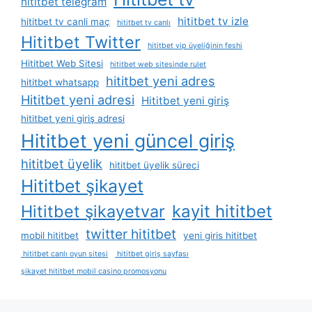
hititbet telegram
hititbet tv izle
hititbet tv canli maç
hititbet tv canlı
Hititbet Twitter
hititbet vip üyeliğinin feshi
Hititbet Web Sitesi
hititbet web sitesinde rulet
hititbet yeni adres
hititbet whatsapp
Hititbet yeni adresi
Hititbet yeni giriş
hititbet yeni giriş adresi
Hititbet yeni güncel giriş
hititbet üyelik
hititbet üyelik süreci
Hititbet şikayet
Hititbet şikayetvar
kayit hititbet
twitter hititbet
mobil hititbet
yeni giris hititbet
hititbet canlı oyun sitesi
hititbet giriş sayfası
şikayet hititbet mobil casino promosyonu