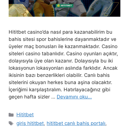
Hititbet casino’da nasıl para kazanabilirim bu
bahis sitesi spor bahislerine dayanmaktadır ve
üyeler maç bonusları ile kazanmaktadır. Casino
siteleri casino tabanlıdır. Casino oyunları açıktır,
dolayısıyla üye olan kazanır. Dolayısıyla bu iki
lokasyonun lokasyonları aslında farklıdır. Ancak
ikisinin bazı benzerlikleri olabilir. Canlı bahis
sitelerini okuyan herkes buna aşina olacaktır.
İçeriğimi karşılaştıralım. Hatırlayacağınız gibi
geçen hafta sizler …
Devamını oku…
Kategoriler
Hititbet
Etiketler
giris hititbet
,
hititbet canlı bahis portalı
,