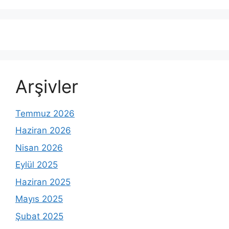
Arşivler
Temmuz 2026
Haziran 2026
Nisan 2026
Eylül 2025
Haziran 2025
Mayıs 2025
Şubat 2025