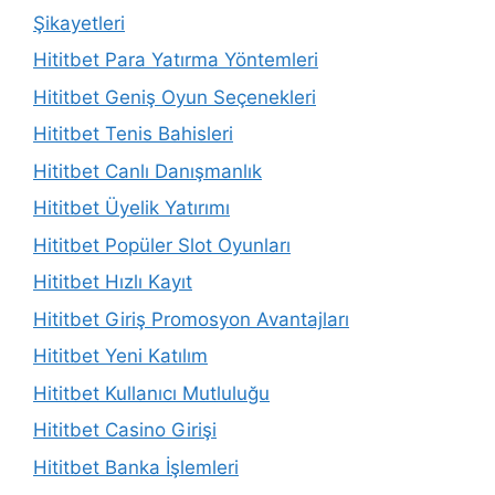
Şikayetleri
Hititbet Para Yatırma Yöntemleri
Hititbet Geniş Oyun Seçenekleri
Hititbet Tenis Bahisleri
Hititbet Canlı Danışmanlık
Hititbet Üyelik Yatırımı
Hititbet Popüler Slot Oyunları
Hititbet Hızlı Kayıt
Hititbet Giriş Promosyon Avantajları
Hititbet Yeni Katılım
Hititbet Kullanıcı Mutluluğu
Hititbet Casino Girişi
Hititbet Banka İşlemleri