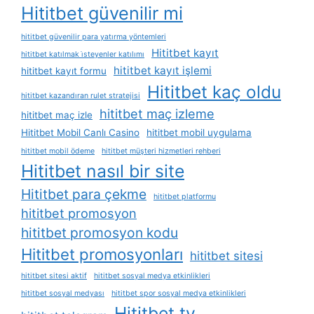
Hititbet güvenilir mi
hititbet güvenilir para yatırma yöntemleri
Hititbet kayıt
hititbet katılmak i̇steyenler katılımı
hititbet kayıt işlemi
hititbet kayıt formu
Hititbet kaç oldu
hititbet kazandıran rulet stratejisi
hititbet maç izleme
hititbet maç izle
Hititbet Mobil Canlı Casino
hititbet mobil uygulama
hititbet mobil ödeme
hititbet müşteri hizmetleri rehberi
Hititbet nasıl bir site
Hititbet para çekme
hititbet platformu
hititbet promosyon
hititbet promosyon kodu
Hititbet promosyonları
hititbet sitesi
hititbet sitesi aktif
hititbet sosyal medya etkinlikleri
hititbet sosyal medyası
hititbet spor sosyal medya etkinlikleri
Hititbet tv