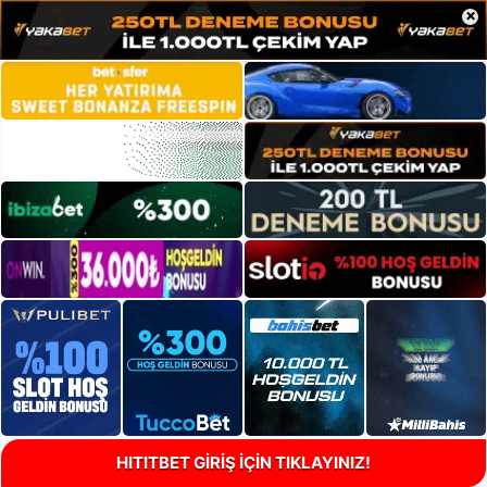
×
HITITBET GİRİŞ İÇİN TIKLAYINIZ!