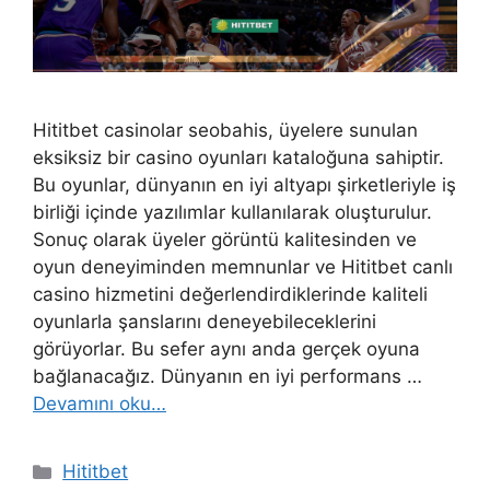
Hititbet casinolar seobahis, üyelere sunulan
eksiksiz bir casino oyunları kataloğuna sahiptir.
Bu oyunlar, dünyanın en iyi altyapı şirketleriyle iş
birliği içinde yazılımlar kullanılarak oluşturulur.
Sonuç olarak üyeler görüntü kalitesinden ve
oyun deneyiminden memnunlar ve Hititbet canlı
casino hizmetini değerlendirdiklerinde kaliteli
oyunlarla şanslarını deneyebileceklerini
görüyorlar. Bu sefer aynı anda gerçek oyuna
bağlanacağız. Dünyanın en iyi performans …
Devamını oku…
Kategoriler
Hititbet