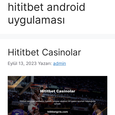
hititbet android
uygulaması
Hititbet Casinolar
Eylül 13, 2023
Yazarı:
admin