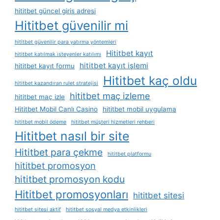
hititbet güncel giriş adresi
Hititbet güvenilir mi
hititbet güvenilir para yatırma yöntemleri
Hititbet kayıt
hititbet katılmak i̇steyenler katılımı
hititbet kayıt işlemi
hititbet kayıt formu
Hititbet kaç oldu
hititbet kazandıran rulet stratejisi
hititbet maç izleme
hititbet maç izle
Hititbet Mobil Canlı Casino
hititbet mobil uygulama
hititbet mobil ödeme
hititbet müşteri hizmetleri rehberi
Hititbet nasıl bir site
Hititbet para çekme
hititbet platformu
hititbet promosyon
hititbet promosyon kodu
Hititbet promosyonları
hititbet sitesi
hititbet sitesi aktif
hititbet sosyal medya etkinlikleri