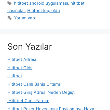
Etiketler
hititbet android uygulaması
,
hititbet
casinolar
,
Hititbet kaç oldu
Yorum yap
Son Yazılar
Hititbet Adresi
Hititbet Giriş
Hititbet
Hititbet Canlı Bahis Ortamı
Hititbet Giriş Adresi Neden Değişti
Hititbet Canlı Yardım
Hititbet Poker Heyecanını Paylaşmaya Hazır