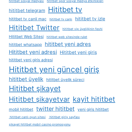
hititbet sosyal medyası
hititbet spor sosyal medya etkinlikleri
Hititbet tv
hititbet telegram
hititbet tv izle
hititbet tv canli maç
hititbet tv canlı
Hititbet Twitter
hititbet vip üyeliğinin feshi
Hititbet Web Sitesi
hititbet web sitesinde rulet
hititbet yeni adres
hititbet whatsapp
Hititbet yeni adresi
Hititbet yeni giriş
hititbet yeni giriş adresi
Hititbet yeni güncel giriş
hititbet üyelik
hititbet üyelik süreci
Hititbet şikayet
Hititbet şikayetvar
kayit hititbet
twitter hititbet
mobil hititbet
yeni giris hititbet
hititbet canlı oyun sitesi
hititbet giriş sayfası
şikayet hititbet mobil casino promosyonu