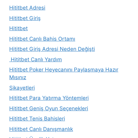
Hititbet Adresi
Hititbet Giriş
Hititbet
Hititbet Canlı Bahis Ortamı
Hititbet Giriş Adresi Neden Değişti
Hititbet Canlı Yardım
Hititbet Poker Heyecanını Paylaşmaya Hazır
Mısınız
Şikayetleri
Hititbet Para Yatırma Yöntemleri
Hititbet Geniş Oyun Seçenekleri
Hititbet Tenis Bahisleri
Hititbet Canlı Danışmanlık