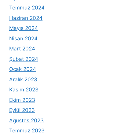
Temmuz 2024
Haziran 2024
Mayıs 2024
Nisan 2024
Mart 2024
Şubat 2024
Ocak 2024
Aralık 2023
Kasım 2023
Ekim 2023
Eylül 2023
Ağustos 2023
Temmuz 2023