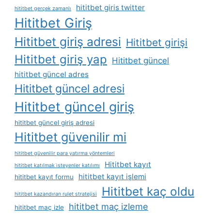
hititbet giris twitter
hititbet gerçek zamanlı
Hititbet Giriş
Hititbet giriş adresi
Hititbet girişi
Hititbet giriş yap
Hititbet güncel
hititbet güncel adres
Hititbet güncel adresi
Hititbet güncel giriş
hititbet güncel giriş adresi
Hititbet güvenilir mi
hititbet güvenilir para yatırma yöntemleri
Hititbet kayıt
hititbet katılmak i̇steyenler katılımı
hititbet kayıt işlemi
hititbet kayıt formu
Hititbet kaç oldu
hititbet kazandıran rulet stratejisi
hititbet maç izleme
hititbet maç izle