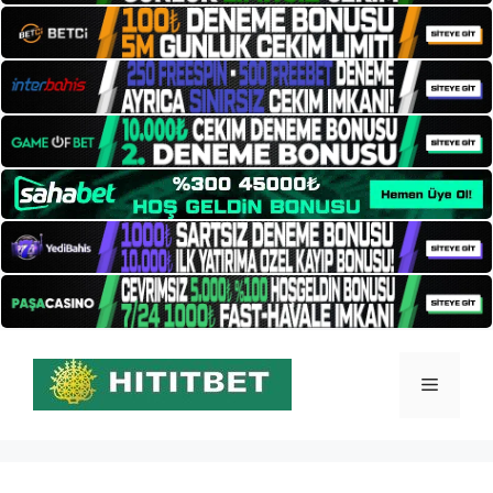
İçeriğe
atla
Menü