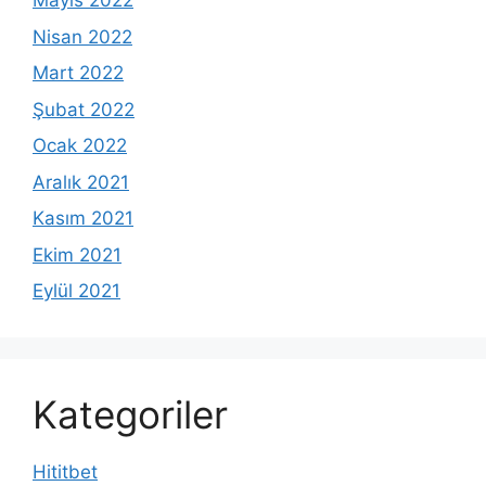
Mayıs 2022
Nisan 2022
Mart 2022
Şubat 2022
Ocak 2022
Aralık 2021
Kasım 2021
Ekim 2021
Eylül 2021
Kategoriler
Hititbet