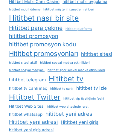
Hititbet Mobil Canlı Casino
hititbet mobil uygulama
hititbet mobil ödeme
hititbet müşteri hizmetleri rehberi
Hititbet nasıl bir site
Hititbet para çekme
hititbet platformu
hititbet promosyon
hititbet promosyon kodu
Hititbet promosyonları
hititbet sitesi
hititbet sitesi aktif
hititbet sosyal medya etkinlikleri
hititbet sosyal medyası
hititbet spor sosyal medya etkinlikleri
Hititbet tv
hititbet telegram
hititbet tv izle
hititbet tv canli maç
hititbet tv canlı
Hititbet Twitter
hititbet vip üyeliğinin feshi
Hititbet Web Sitesi
hititbet web sitesinde rulet
hititbet yeni adres
hititbet whatsapp
Hititbet yeni adresi
Hititbet yeni giriş
hititbet yeni giriş adresi