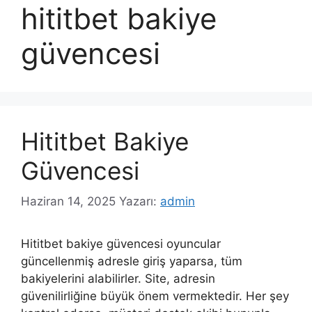
hititbet bakiye
güvencesi
Hititbet Bakiye
Güvencesi
Haziran 14, 2025
Yazarı:
admin
Hititbet bakiye güvencesi oyuncular
güncellenmiş adresle giriş yaparsa, tüm
bakiyelerini alabilirler. Site, adresin
güvenilirliğine büyük önem vermektedir. Her şey