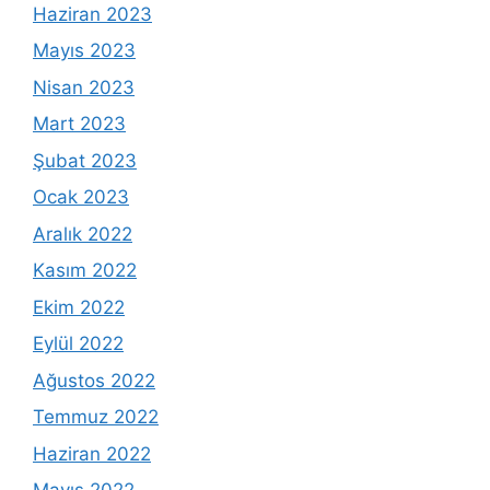
Haziran 2023
Mayıs 2023
Nisan 2023
Mart 2023
Şubat 2023
Ocak 2023
Aralık 2022
Kasım 2022
Ekim 2022
Eylül 2022
Ağustos 2022
Temmuz 2022
Haziran 2022