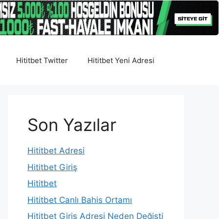
Hititbet Twitter
Hititbet Yeni Adresi
Son Yazılar
Hititbet Adresi
Hititbet Giriş
Hititbet
Hititbet Canlı Bahis Ortamı
Hititbet Giriş Adresi Neden Değişti