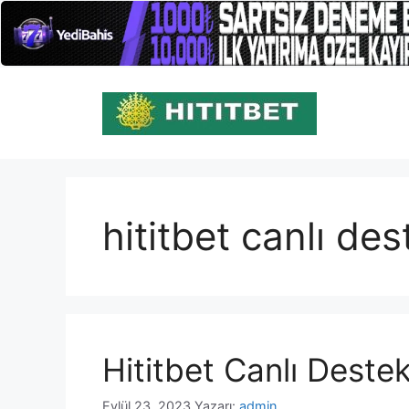
İçeriğe
atla
hititbet canlı de
Hititbet Canlı Deste
Eylül 23, 2023
Yazarı:
admin