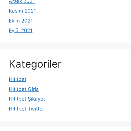
Aralık 2021
Kasım 2021
Ekim 2021
Eylül 2021
Kategoriler
Hititbet
Hititbet Giriş
Hititbet Şikayet
Hititbet Twitter