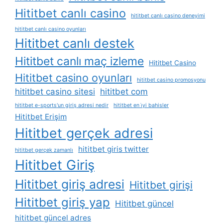
Hititbet canlı casino
hititbet canlı casino deneyimi
hititbet canlı casino oyunları
Hititbet canlı destek
Hititbet canlı maç izleme
Hititbet Casino
Hititbet casino oyunları
hititbet casino promosyonu
hititbet casino sitesi
hititbet com
hititbet e-sports'un giriş adresi nedir
hititbet en i̇yi bahisler
Hititbet Erişim
Hititbet gerçek adresi
hititbet giris twitter
hititbet gerçek zamanlı
Hititbet Giriş
Hititbet giriş adresi
Hititbet girişi
Hititbet giriş yap
Hititbet güncel
hititbet güncel adres