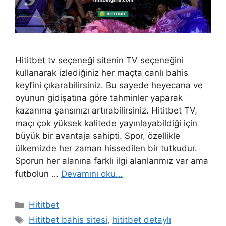
Hititbet tv seçeneği sitenin TV seçeneğini
kullanarak izlediğiniz her maçta canlı bahis
keyfini çıkarabilirsiniz. Bu sayede heyecana ve
oyunun gidişatına göre tahminler yaparak
kazanma şansınızı artırabilirsiniz. Hititbet TV,
maçı çok yüksek kalitede yayınlayabildiği için
büyük bir avantaja sahipti. Spor, özellikle
ülkemizde her zaman hissedilen bir tutkudur.
Sporun her alanına farklı ilgi alanlarımız var ama
futbolun …
Devamını oku…
Kategoriler
Hititbet
Etiketler
Hititbet bahis sitesi
,
hititbet detaylı