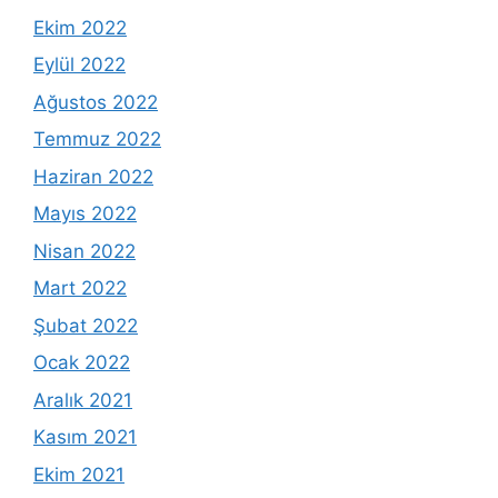
Ekim 2022
Eylül 2022
Ağustos 2022
Temmuz 2022
Haziran 2022
Mayıs 2022
Nisan 2022
Mart 2022
Şubat 2022
Ocak 2022
Aralık 2021
Kasım 2021
Ekim 2021