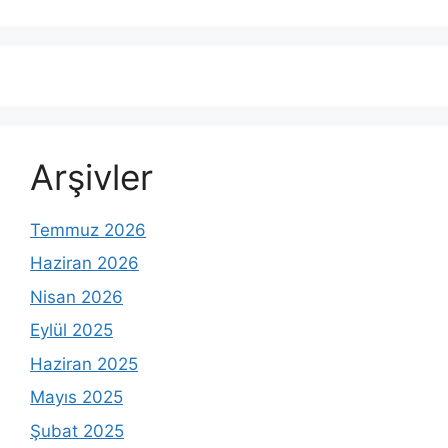
Arşivler
Temmuz 2026
Haziran 2026
Nisan 2026
Eylül 2025
Haziran 2025
Mayıs 2025
Şubat 2025