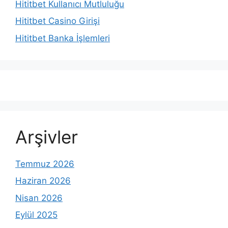
Hititbet Kullanıcı Mutluluğu
Hititbet Casino Girişi
Hititbet Banka İşlemleri
Arşivler
Temmuz 2026
Haziran 2026
Nisan 2026
Eylül 2025