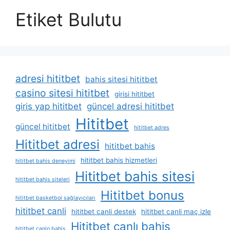
Etiket Bulutu
adresi hititbet
bahis sitesi hititbet
casino sitesi hititbet
girisi hititbet
giris yap hititbet
güncel adresi hititbet
Hititbet
güncel hititbet
hititbet adres
Hititbet adresi
hititbet bahis
hititbet bahis hizmetleri
hititbet bahis deneyimi
Hititbet bahis sitesi
hititbet bahis siteleri
Hititbet bonus
hititbet basketbol sağlayıcıları
hititbet canli
hititbet canli destek
hititbet canli maç izle
Hititbet canlı bahis
hititbet canlo bahis