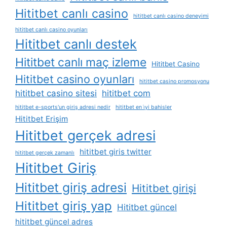
Hititbet canlı casino
hititbet canlı casino deneyimi
hititbet canlı casino oyunları
Hititbet canlı destek
Hititbet canlı maç izleme
Hititbet Casino
Hititbet casino oyunları
hititbet casino promosyonu
hititbet casino sitesi
hititbet com
hititbet e-sports'un giriş adresi nedir
hititbet en i̇yi bahisler
Hititbet Erişim
Hititbet gerçek adresi
hititbet giris twitter
hititbet gerçek zamanlı
Hititbet Giriş
Hititbet giriş adresi
Hititbet girişi
Hititbet giriş yap
Hititbet güncel
hititbet güncel adres