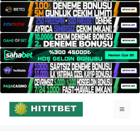
İçeriğe
atla
Menü