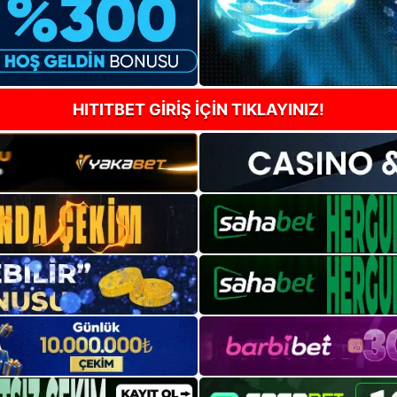
HITITBET GİRİŞ İÇİN TIKLAYINIZ!