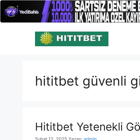
İçeriğe
atla
hititbet güvenli gi
Hititbet Yetenekli Gö
Şubat 12, 2025
Yazarı:
admin