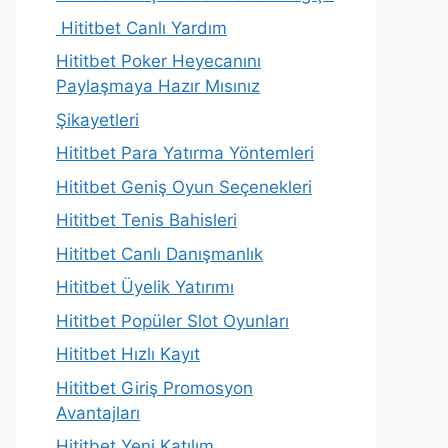
Hititbet Canlı Yardım
Hititbet Poker Heyecanını
Paylaşmaya Hazır Mısınız
Şikayetleri
Hititbet Para Yatırma Yöntemleri
Hititbet Geniş Oyun Seçenekleri
Hititbet Tenis Bahisleri
Hititbet Canlı Danışmanlık
Hititbet Üyelik Yatırımı
Hititbet Popüler Slot Oyunları
Hititbet Hızlı Kayıt
Hititbet Giriş Promosyon
Avantajları
Hititbet Yeni Katılım