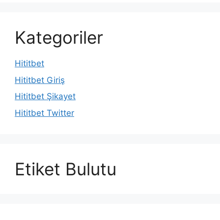
Kategoriler
Hititbet
Hititbet Giriş
Hititbet Şikayet
Hititbet Twitter
Etiket Bulutu