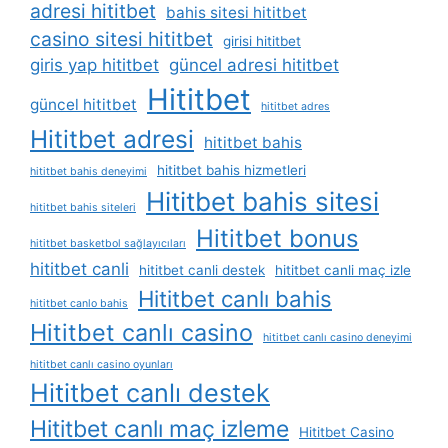
adresi hititbet
bahis sitesi hititbet
casino sitesi hititbet
girisi hititbet
giris yap hititbet
güncel adresi hititbet
Hititbet
güncel hititbet
hititbet adres
Hititbet adresi
hititbet bahis
hititbet bahis hizmetleri
hititbet bahis deneyimi
Hititbet bahis sitesi
hititbet bahis siteleri
Hititbet bonus
hititbet basketbol sağlayıcıları
hititbet canli
hititbet canli destek
hititbet canli maç izle
Hititbet canlı bahis
hititbet canlo bahis
Hititbet canlı casino
hititbet canlı casino deneyimi
hititbet canlı casino oyunları
Hititbet canlı destek
Hititbet canlı maç izleme
Hititbet Casino