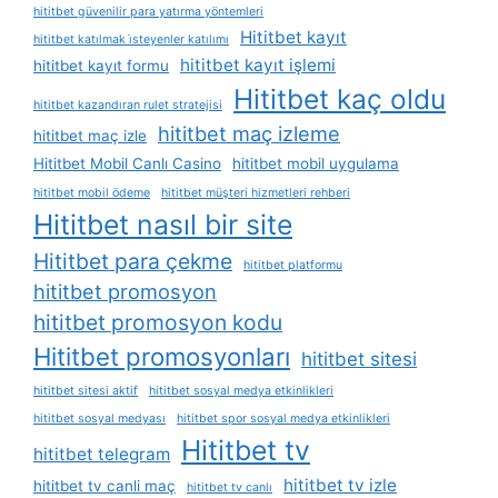
hititbet güvenilir para yatırma yöntemleri
Hititbet kayıt
hititbet katılmak i̇steyenler katılımı
hititbet kayıt işlemi
hititbet kayıt formu
Hititbet kaç oldu
hititbet kazandıran rulet stratejisi
hititbet maç izleme
hititbet maç izle
Hititbet Mobil Canlı Casino
hititbet mobil uygulama
hititbet mobil ödeme
hititbet müşteri hizmetleri rehberi
Hititbet nasıl bir site
Hititbet para çekme
hititbet platformu
hititbet promosyon
hititbet promosyon kodu
Hititbet promosyonları
hititbet sitesi
hititbet sitesi aktif
hititbet sosyal medya etkinlikleri
hititbet sosyal medyası
hititbet spor sosyal medya etkinlikleri
Hititbet tv
hititbet telegram
hititbet tv izle
hititbet tv canli maç
hititbet tv canlı