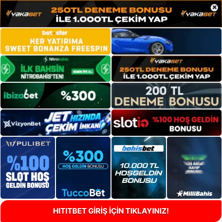
×
HITITBET GİRİŞ İÇİN TIKLAYINIZ!