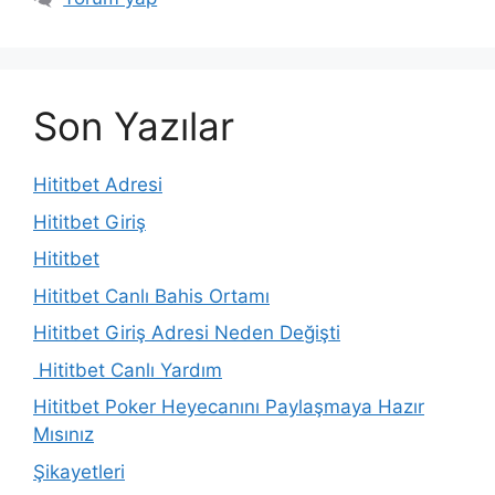
Son Yazılar
Hititbet Adresi
Hititbet Giriş
Hititbet
Hititbet Canlı Bahis Ortamı
Hititbet Giriş Adresi Neden Değişti
Hititbet Canlı Yardım
Hititbet Poker Heyecanını Paylaşmaya Hazır
Mısınız
Şikayetleri