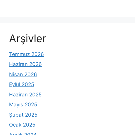
Arşivler
Temmuz 2026
Haziran 2026
Nisan 2026
Eylül 2025
Haziran 2025
Mayıs 2025
Şubat 2025
Ocak 2025
Aralık 2024