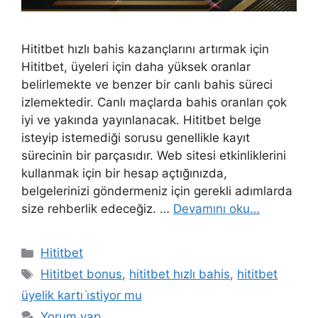
Hititbet hızlı bahis kazançlarını artırmak için
Hititbet, üyeleri için daha yüksek oranlar
belirlemekte ve benzer bir canlı bahis süreci
izlemektedir. Canlı maçlarda bahis oranları çok
iyi ve yakında yayınlanacak. Hititbet belge
isteyip istemediği sorusu genellikle kayıt
sürecinin bir parçasıdır. Web sitesi etkinliklerini
kullanmak için bir hesap açtığınızda,
belgelerinizi göndermeniz için gerekli adımlarda
size rehberlik edeceğiz. …
Devamını oku…
Kategoriler
Hititbet
Etiketler
Hititbet bonus
,
hititbet hızlı bahis
,
hititbet
üyelik kartı i̇stiyor mu
Yorum yap