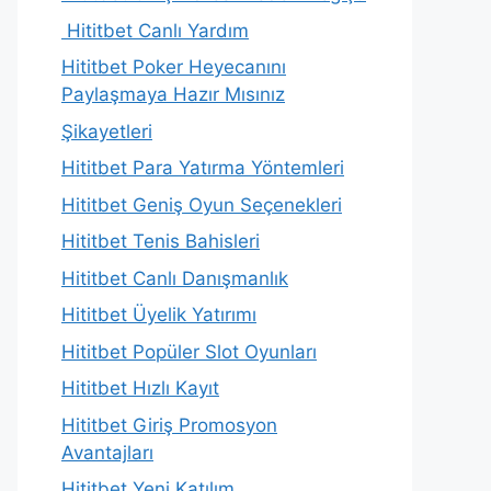
Hititbet Canlı Yardım
Hititbet Poker Heyecanını
Paylaşmaya Hazır Mısınız
Şikayetleri
Hititbet Para Yatırma Yöntemleri
Hititbet Geniş Oyun Seçenekleri
Hititbet Tenis Bahisleri
Hititbet Canlı Danışmanlık
Hititbet Üyelik Yatırımı
Hititbet Popüler Slot Oyunları
Hititbet Hızlı Kayıt
Hititbet Giriş Promosyon
Avantajları
Hititbet Yeni Katılım