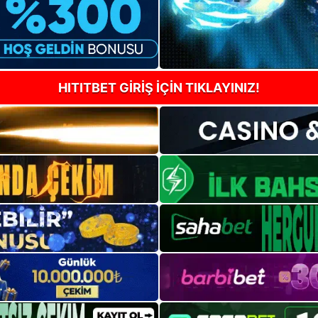
HITITBET GİRİŞ İÇİN TIKLAYINIZ!