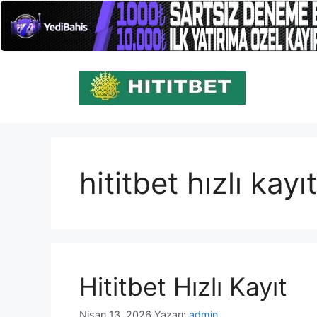
İçeriğe
atla
hititbet hızlı kayıt
Hititbet Hızlı Kayıt
Nisan 13, 2026
Yazarı:
admin