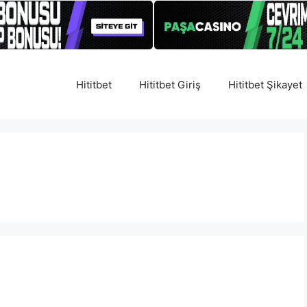
Hititbet
Hititbet Giriş
Hititbet Şikayet