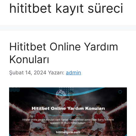
hititbet kayıt süreci
Hititbet Online Yardım
Konuları
Şubat 14, 2024
Yazarı:
admin