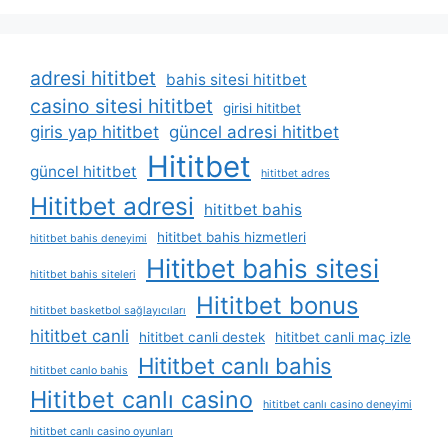
adresi hititbet
bahis sitesi hititbet
casino sitesi hititbet
girisi hititbet
giris yap hititbet
güncel adresi hititbet
Hititbet
güncel hititbet
hititbet adres
Hititbet adresi
hititbet bahis
hititbet bahis hizmetleri
hititbet bahis deneyimi
Hititbet bahis sitesi
hititbet bahis siteleri
Hititbet bonus
hititbet basketbol sağlayıcıları
hititbet canli
hititbet canli destek
hititbet canli maç izle
Hititbet canlı bahis
hititbet canlo bahis
Hititbet canlı casino
hititbet canlı casino deneyimi
hititbet canlı casino oyunları