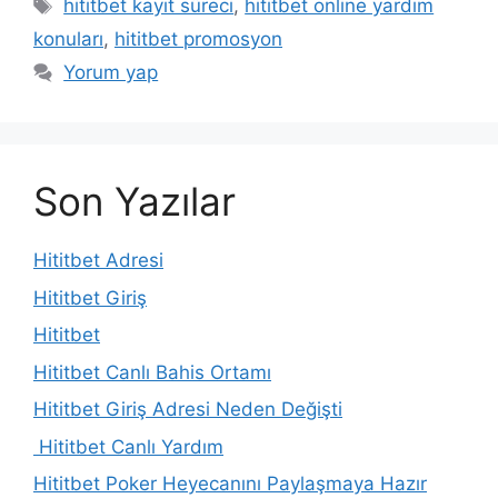
Etiketler
hititbet kayıt süreci
,
hititbet online yardım
konuları
,
hititbet promosyon
Yorum yap
Son Yazılar
Hititbet Adresi
Hititbet Giriş
Hititbet
Hititbet Canlı Bahis Ortamı
Hititbet Giriş Adresi Neden Değişti
Hititbet Canlı Yardım
Hititbet Poker Heyecanını Paylaşmaya Hazır