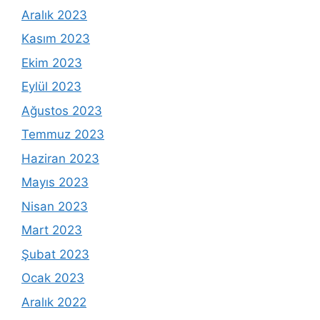
Aralık 2023
Kasım 2023
Ekim 2023
Eylül 2023
Ağustos 2023
Temmuz 2023
Haziran 2023
Mayıs 2023
Nisan 2023
Mart 2023
Şubat 2023
Ocak 2023
Aralık 2022