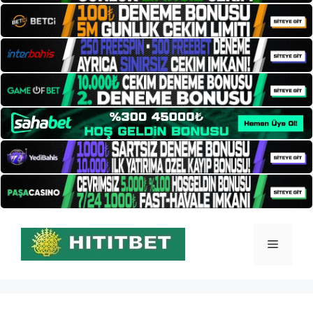
İçeriğe
atla
Menü