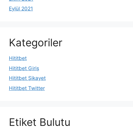
Eylül 2021
Kategoriler
Hititbet
Hititbet Giriş
Hititbet Şikayet
Hititbet Twitter
Etiket Bulutu