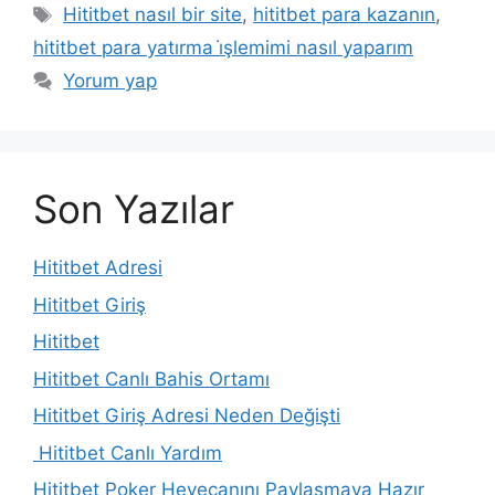
Etiketler
Hititbet nasıl bir site
,
hititbet para kazanın
,
hititbet para yatırma i̇şlemimi nasıl yaparım
Yorum yap
Son Yazılar
Hititbet Adresi
Hititbet Giriş
Hititbet
Hititbet Canlı Bahis Ortamı
Hititbet Giriş Adresi Neden Değişti
Hititbet Canlı Yardım
Hititbet Poker Heyecanını Paylaşmaya Hazır