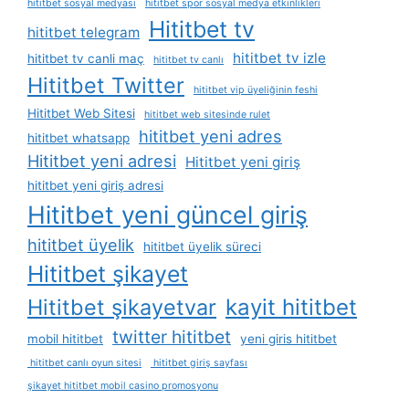
hititbet sosyal medyası
hititbet spor sosyal medya etkinlikleri
Hititbet tv
hititbet telegram
hititbet tv izle
hititbet tv canli maç
hititbet tv canlı
Hititbet Twitter
hititbet vip üyeliğinin feshi
Hititbet Web Sitesi
hititbet web sitesinde rulet
hititbet yeni adres
hititbet whatsapp
Hititbet yeni adresi
Hititbet yeni giriş
hititbet yeni giriş adresi
Hititbet yeni güncel giriş
hititbet üyelik
hititbet üyelik süreci
Hititbet şikayet
Hititbet şikayetvar
kayit hititbet
twitter hititbet
mobil hititbet
yeni giris hititbet
hititbet canlı oyun sitesi
hititbet giriş sayfası
şikayet hititbet mobil casino promosyonu