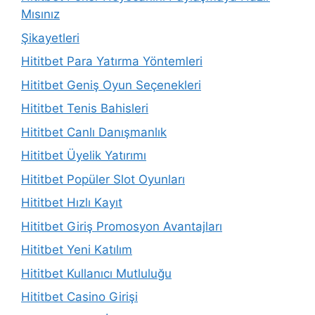
Mısınız
Şikayetleri
Hititbet Para Yatırma Yöntemleri
Hititbet Geniş Oyun Seçenekleri
Hititbet Tenis Bahisleri
Hititbet Canlı Danışmanlık
Hititbet Üyelik Yatırımı
Hititbet Popüler Slot Oyunları
Hititbet Hızlı Kayıt
Hititbet Giriş Promosyon Avantajları
Hititbet Yeni Katılım
Hititbet Kullanıcı Mutluluğu
Hititbet Casino Girişi