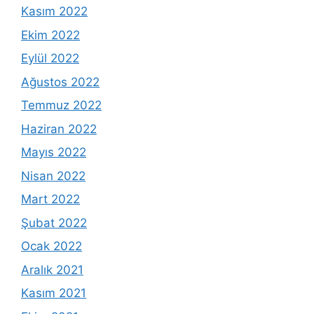
Kasım 2022
Ekim 2022
Eylül 2022
Ağustos 2022
Temmuz 2022
Haziran 2022
Mayıs 2022
Nisan 2022
Mart 2022
Şubat 2022
Ocak 2022
Aralık 2021
Kasım 2021