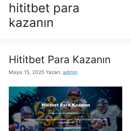
hititbet para
kazanın
Hititbet Para Kazanın
Mayıs 15, 2025
Yazarı:
admin