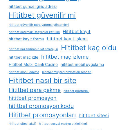
hititbet güncel giriş adresi
Hititbet güvenilir mi
hititbet güvenilir para yatırma yöntemleri
Hititbet kayıt
hititbet katılmak i̇steyenler katılımı
hititbet kayıt işlemi
hititbet kayıt formu
Hititbet kaç oldu
hititbet kazandıran rulet stratejisi
hititbet maç izleme
hititbet maç izle
Hititbet Mobil Canlı Casino
hititbet mobil uygulama
hititbet mobil ödeme
hititbet müşteri hizmetleri rehberi
Hititbet nasıl bir site
Hititbet para çekme
hititbet platformu
hititbet promosyon
hititbet promosyon kodu
Hititbet promosyonları
hititbet sitesi
hititbet sitesi aktif
hititbet sosyal medya etkinlikleri