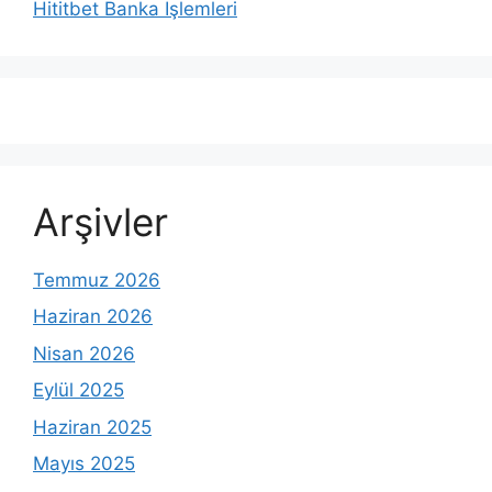
Hititbet Banka İşlemleri
Arşivler
Temmuz 2026
Haziran 2026
Nisan 2026
Eylül 2025
Haziran 2025
Mayıs 2025