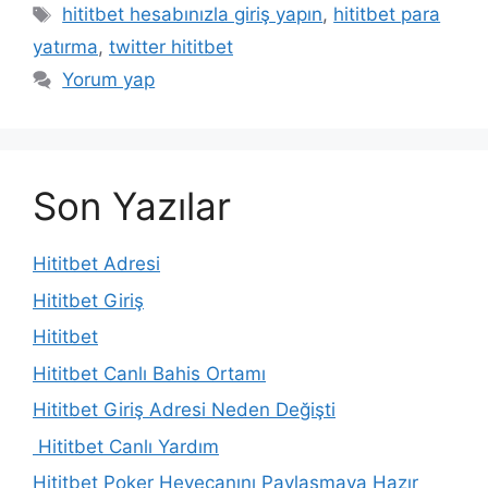
Etiketler
hititbet hesabınızla giriş yapın
,
hititbet para
yatırma
,
twitter hititbet
Yorum yap
Son Yazılar
Hititbet Adresi
Hititbet Giriş
Hititbet
Hititbet Canlı Bahis Ortamı
Hititbet Giriş Adresi Neden Değişti
Hititbet Canlı Yardım
Hititbet Poker Heyecanını Paylaşmaya Hazır