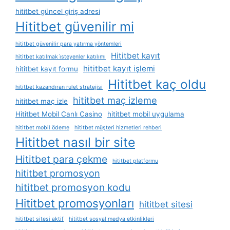
hititbet güncel giriş adresi
Hititbet güvenilir mi
hititbet güvenilir para yatırma yöntemleri
Hititbet kayıt
hititbet katılmak i̇steyenler katılımı
hititbet kayıt işlemi
hititbet kayıt formu
Hititbet kaç oldu
hititbet kazandıran rulet stratejisi
hititbet maç izleme
hititbet maç izle
Hititbet Mobil Canlı Casino
hititbet mobil uygulama
hititbet mobil ödeme
hititbet müşteri hizmetleri rehberi
Hititbet nasıl bir site
Hititbet para çekme
hititbet platformu
hititbet promosyon
hititbet promosyon kodu
Hititbet promosyonları
hititbet sitesi
hititbet sitesi aktif
hititbet sosyal medya etkinlikleri