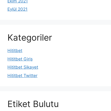
Ekim 2021
Eylül 2021
Kategoriler
Hititbet
Hititbet Giriş
Hititbet Şikayet
Hititbet Twitter
Etiket Bulutu