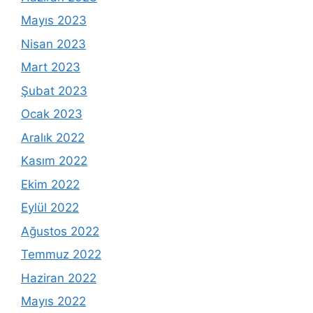
Mayıs 2023
Nisan 2023
Mart 2023
Şubat 2023
Ocak 2023
Aralık 2022
Kasım 2022
Ekim 2022
Eylül 2022
Ağustos 2022
Temmuz 2022
Haziran 2022
Mayıs 2022