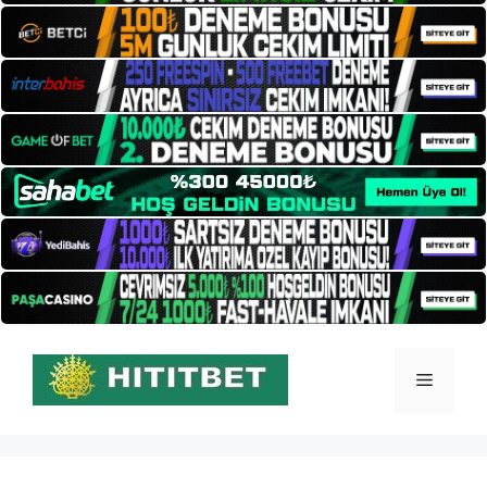
İçeriğe
atla
Menü