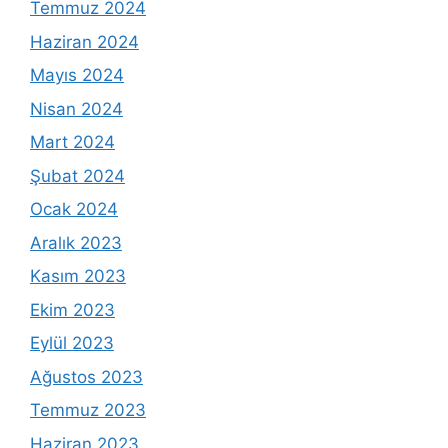
Temmuz 2024
Haziran 2024
Mayıs 2024
Nisan 2024
Mart 2024
Şubat 2024
Ocak 2024
Aralık 2023
Kasım 2023
Ekim 2023
Eylül 2023
Ağustos 2023
Temmuz 2023
Haziran 2023