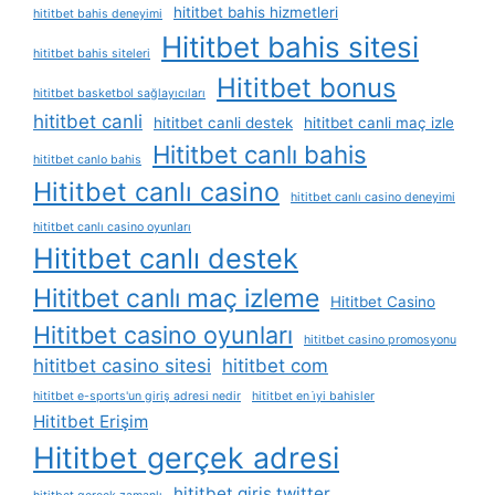
hititbet bahis hizmetleri
hititbet bahis deneyimi
Hititbet bahis sitesi
hititbet bahis siteleri
Hititbet bonus
hititbet basketbol sağlayıcıları
hititbet canli
hititbet canli destek
hititbet canli maç izle
Hititbet canlı bahis
hititbet canlo bahis
Hititbet canlı casino
hititbet canlı casino deneyimi
hititbet canlı casino oyunları
Hititbet canlı destek
Hititbet canlı maç izleme
Hititbet Casino
Hititbet casino oyunları
hititbet casino promosyonu
hititbet casino sitesi
hititbet com
hititbet e-sports'un giriş adresi nedir
hititbet en i̇yi bahisler
Hititbet Erişim
Hititbet gerçek adresi
hititbet giris twitter