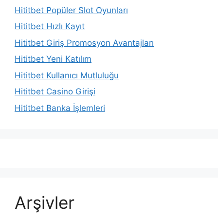
Hititbet Popüler Slot Oyunları
Hititbet Hızlı Kayıt
Hititbet Giriş Promosyon Avantajları
Hititbet Yeni Katılım
Hititbet Kullanıcı Mutluluğu
Hititbet Casino Girişi
Hititbet Banka İşlemleri
Arşivler