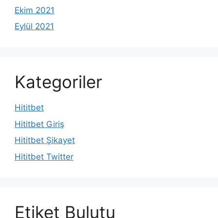
Ekim 2021
Eylül 2021
Kategoriler
Hititbet
Hititbet Giriş
Hititbet Şikayet
Hititbet Twitter
Etiket Bulutu