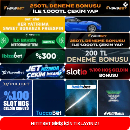
×
HITITBET GİRİŞ İÇİN TIKLAYINIZ!