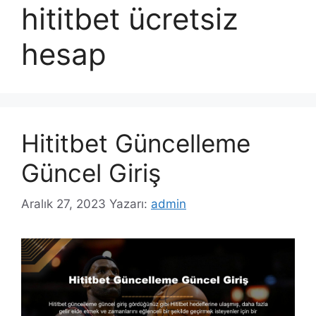
hititbet ücretsiz
hesap
Hititbet Güncelleme
Güncel Giriş
Aralık 27, 2023
Yazarı:
admin