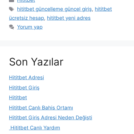
Hititbet
Etiketler
hititbet güncelleme güncel giriş
,
hititbet
ücretsiz hesap
,
hititbet yeni adres
Yorum yap
Son Yazılar
Hititbet Adresi
Hititbet Giriş
Hititbet
Hititbet Canlı Bahis Ortamı
Hititbet Giriş Adresi Neden Değişti
Hititbet Canlı Yardım