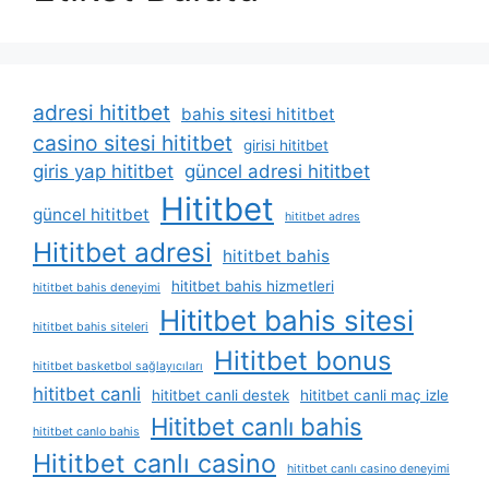
adresi hititbet
bahis sitesi hititbet
casino sitesi hititbet
girisi hititbet
giris yap hititbet
güncel adresi hititbet
Hititbet
güncel hititbet
hititbet adres
Hititbet adresi
hititbet bahis
hititbet bahis hizmetleri
hititbet bahis deneyimi
Hititbet bahis sitesi
hititbet bahis siteleri
Hititbet bonus
hititbet basketbol sağlayıcıları
hititbet canli
hititbet canli destek
hititbet canli maç izle
Hititbet canlı bahis
hititbet canlo bahis
Hititbet canlı casino
hititbet canlı casino deneyimi