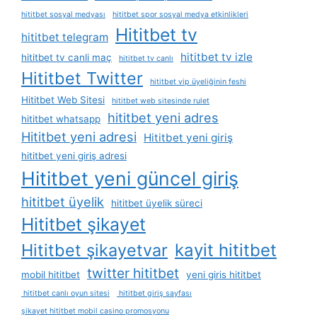
hititbet sosyal medyası
hititbet spor sosyal medya etkinlikleri
Hititbet tv
hititbet telegram
hititbet tv izle
hititbet tv canli maç
hititbet tv canlı
Hititbet Twitter
hititbet vip üyeliğinin feshi
Hititbet Web Sitesi
hititbet web sitesinde rulet
hititbet yeni adres
hititbet whatsapp
Hititbet yeni adresi
Hititbet yeni giriş
hititbet yeni giriş adresi
Hititbet yeni güncel giriş
hititbet üyelik
hititbet üyelik süreci
Hititbet şikayet
Hititbet şikayetvar
kayit hititbet
twitter hititbet
mobil hititbet
yeni giris hititbet
hititbet canlı oyun sitesi
hititbet giriş sayfası
şikayet hititbet mobil casino promosyonu