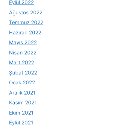
Eylül 2022
Ağustos 2022
Temmuz 2022
Haziran 2022
Mayıs 2022
Nisan 2022
Mart 2022
Şubat 2022
Ocak 2022
Aralık 2021
Kasım 2021
Ekim 2021
Eylül 2021