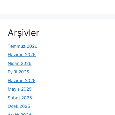
Arşivler
Temmuz 2026
Haziran 2026
Nisan 2026
Eylül 2025
Haziran 2025
Mayıs 2025
Şubat 2025
Ocak 2025
Aralık 2024