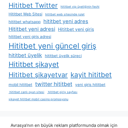
Hititbet Twitter
hititbet vip üyeliğinin feshi
Hititbet Web Sitesi
hititbet web sitesinde rulet
hititbet yeni adres
hititbet whatsapp
Hititbet yeni adresi
Hititbet yeni giriş
hititbet yeni giriş adresi
Hititbet yeni güncel giriş
hititbet üyelik
hititbet üyelik süreci
Hititbet şikayet
Hititbet şikayetvar
kayit hititbet
twitter hititbet
mobil hititbet
yeni giris hititbet
hititbet canlı oyun sitesi
hititbet giriş sayfası
şikayet hititbet mobil casino promosyonu
Avrasya'nın en büyük reklam platformunda olmak için