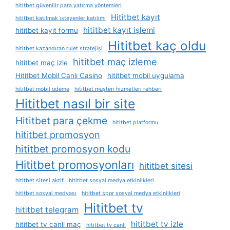
hititbet güvenilir para yatırma yöntemleri
Hititbet kayıt
hititbet katılmak i̇steyenler katılımı
hititbet kayıt işlemi
hititbet kayıt formu
Hititbet kaç oldu
hititbet kazandıran rulet stratejisi
hititbet maç izleme
hititbet maç izle
Hititbet Mobil Canlı Casino
hititbet mobil uygulama
hititbet mobil ödeme
hititbet müşteri hizmetleri rehberi
Hititbet nasıl bir site
Hititbet para çekme
hititbet platformu
hititbet promosyon
hititbet promosyon kodu
Hititbet promosyonları
hititbet sitesi
hititbet sitesi aktif
hititbet sosyal medya etkinlikleri
hititbet sosyal medyası
hititbet spor sosyal medya etkinlikleri
Hititbet tv
hititbet telegram
hititbet tv izle
hititbet tv canli maç
hititbet tv canlı