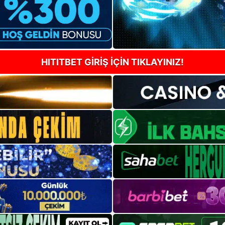
HITITBET GİRİŞ İÇİN TIKLAYINIZ!