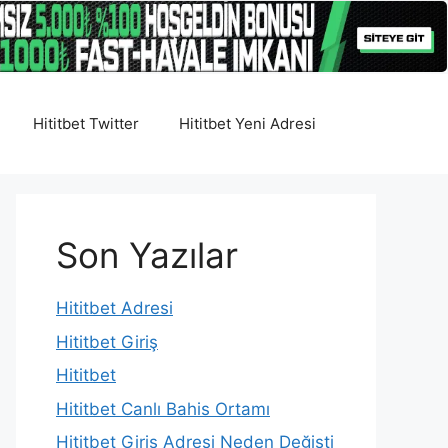
Hititbet Twitter
Hititbet Yeni Adresi
Son Yazılar
Hititbet Adresi
Hititbet Giriş
Hititbet
Hititbet Canlı Bahis Ortamı
Hititbet Giriş Adresi Neden Değişti