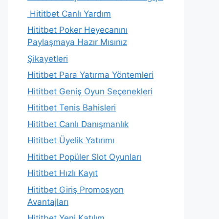
Hititbet Canlı Yardım
Hititbet Poker Heyecanını
Paylaşmaya Hazır Mısınız
Şikayetleri
Hititbet Para Yatırma Yöntemleri
Hititbet Geniş Oyun Seçenekleri
Hititbet Tenis Bahisleri
Hititbet Canlı Danışmanlık
Hititbet Üyelik Yatırımı
Hititbet Popüler Slot Oyunları
Hititbet Hızlı Kayıt
Hititbet Giriş Promosyon
Avantajları
Hititbet Yeni Katılım