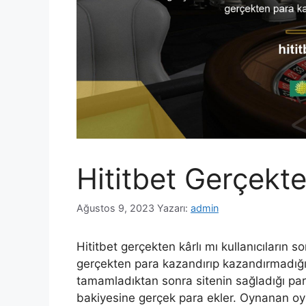
Hititbet Gerçekte
Ağustos 9, 2023
Yazarı:
admin
Hititbet gerçekten kârlı mı kullanıcıların 
gerçekten para kazandırıp kazandırmadığıdır
tamamladıktan sonra sitenin sağladığı pa
bakiyesine gerçek para ekler. Oynanan oy