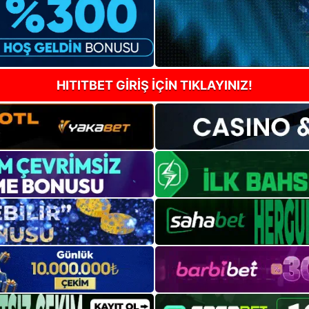
HITITBET GİRİŞ İÇİN TIKLAYINIZ!