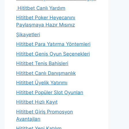
Hititbet Canlı Yardım
Hititbet Poker Heyecanını
Paylaşmaya Hazır Mısınız
Şikayetleri
Hititbet Para Yatırma Yöntemleri
Hititbet Geniş Oyun Seçenekleri
Hititbet Tenis Bahisleri
Hititbet Canlı Danışmanlık
Hititbet Üyelik Yatırımı
Hititbet Popüler Slot Oyunları
Hititbet Hızlı Kayıt
Hititbet Giriş Promosyon
Avantajları
Hititbet Yeni Katılım