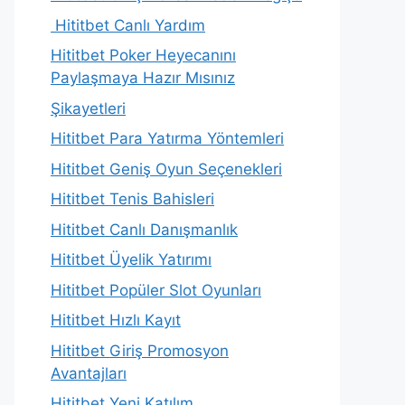
Hititbet Canlı Yardım
Hititbet Poker Heyecanını
Paylaşmaya Hazır Mısınız
Şikayetleri
Hititbet Para Yatırma Yöntemleri
Hititbet Geniş Oyun Seçenekleri
Hititbet Tenis Bahisleri
Hititbet Canlı Danışmanlık
Hititbet Üyelik Yatırımı
Hititbet Popüler Slot Oyunları
Hititbet Hızlı Kayıt
Hititbet Giriş Promosyon
Avantajları
Hititbet Yeni Katılım