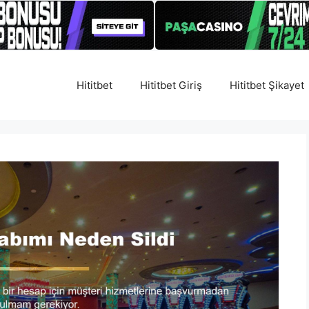
Hititbet
Hititbet Giriş
Hititbet Şikayet