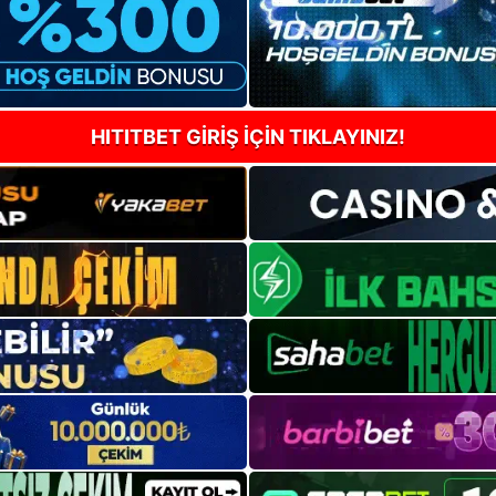
HITITBET GİRİŞ İÇİN TIKLAYINIZ!