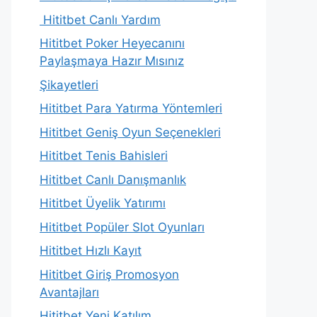
Hititbet Canlı Yardım
Hititbet Poker Heyecanını
Paylaşmaya Hazır Mısınız
Şikayetleri
Hititbet Para Yatırma Yöntemleri
Hititbet Geniş Oyun Seçenekleri
Hititbet Tenis Bahisleri
Hititbet Canlı Danışmanlık
Hititbet Üyelik Yatırımı
Hititbet Popüler Slot Oyunları
Hititbet Hızlı Kayıt
Hititbet Giriş Promosyon
Avantajları
Hititbet Yeni Katılım