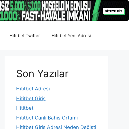
Hititbet Twitter
Hititbet Yeni Adresi
Son Yazılar
Hititbet Adresi
Hititbet Giriş
Hititbet
Hititbet Canlı Bahis Ortamı
Hititbet Giriş Adresi Neden Değişti