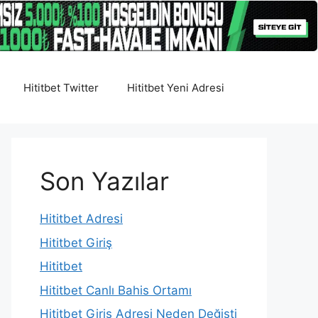
Hititbet Twitter
Hititbet Yeni Adresi
Son Yazılar
Hititbet Adresi
Hititbet Giriş
Hititbet
Hititbet Canlı Bahis Ortamı
Hititbet Giriş Adresi Neden Değişti