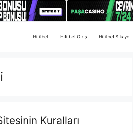
Hititbet
Hititbet Giriş
Hititbet Şikayet
i
itesinin Kuralları