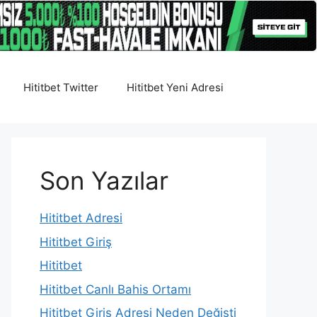
Hititbet Twitter
Hititbet Yeni Adresi
Son Yazılar
Hititbet Adresi
Hititbet Giriş
Hititbet
Hititbet Canlı Bahis Ortamı
Hititbet Giriş Adresi Neden Değişti